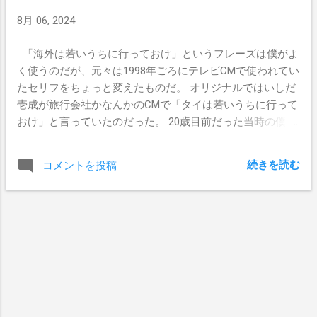
8月 06, 2024
「海外は若いうちに行っておけ」というフレーズは僕がよ
く使うのだが、元々は1998年ごろにテレビCMで使われてい
たセリフをちょっと変えたものだ。 オリジナルではいしだ
壱成が旅行会社かなんかのCMで「タイは若いうちに行って
おけ」と言っていたのだった。 20歳目前だった当時の僕も
しっかりと影響されて、パスポート一つでタイに出かけた
のはいい思い出だ。 あれがあったから、今もこうして憧れ
続きを読む
コメントを投稿
の海外生活を続けることができているんだと思う。 2024年
8月。 ゴールドコーストで暮らす我が家に、日本からの短
期留学生がやってきた。 かねてからずっとやってみたいと
思っていた、「ホストファミリー」を今回やらせていただ
くことになったのだ。 事情としては、僕自身が運営してい
るYouTubeチャンネルのよういちチャンネルSpirit Kooksの
フォロワーさんからのご依頼で、14歳になったばかりの娘
さんをお預かりするということになったのだ。 以前オフ会
を行った時にご家族で参加してくれた人たちで、そこで一