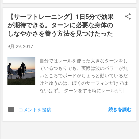
が）、そんな人たちも愛飲しているラガー
ャツをチェックしたり、次のシーズンはパ
ビールなのだ。 ノーブルホップとモルトの
タゴニアのウェットスーツにしようかと思
【サーフトレーニング】1日5分で効果
組み合わせで、口当たりが良くさっぱりと
ってるのでチェックしてみたり。 バーレー
が期待できる。ターンに必要な身体の
した仕上がりになっている。 Mud Hueysの
ヘッズのローカルボード、Dick Vanstaaren
メンバーがフィッシングボートの上でがぶ
しなやかさを養う方法を見つけたった
のハンドシェイプされたツインフィンボー
がぶ飲んでいるが、そんな風にいつでもど
ドがいつもここに置いてあるので、これも
9月 29, 2017
こでも飲みたくなるカジュアルなビール。
いじくり倒す。 いつの日かポケットマネー
価格は18ドルで6本。1ケースだと45ドルと
でさらっと買えるようなりたいぜ。 The
自分ではレールを使った大きなターンをし
なっている。 The Mad Hueysについてはソ
Mad Hueys 特におしゃれなサーフブランド
ているつもりでも、実際は波のパワーが無
ーシャルメディアなどでいつも話題に上が
とゆう訳ではないのだが、彼らのサーフィ
いところでボードがちょっと動いているだ
ってくるんだけど、彼らのクレイジーなス
ン、フィッシングスタイルによる人気の高
けとゆうのは、ぼくのサーフィンだけでは
タイルが共感を呼んでて、それがこれ。 た
さで、HueysブランドのTシャツを着ている
ないはず。 ターンをする時にレールが引っ
ぶんこれが最初にこの飲み方をとらえた動
人は多い。 店員は綺麗な人が多いので、服
かかって失速する主な原因は、身体のしな
画だと思う。 見てるだけでオエーってなる
を見る振りをしていつも入っていく。
やかさが足りないからだとゆうサーフィン
かもだけど、面白いよねぇ。 笑いが止まら
Rhythm 昔はめちゃくちゃおしゃれだったの
続きを読む
コメントを投稿
ウェブマガジンの記事を発見した。 どんな
ないのはぼくだけではないはず（笑） これ
だが、年々しょぼくなってきたこのブラン
に鍛え上げた筋肉を持ってしても、しなや
がジャンルを越えて他のアスリートたちも
ドも、ゴールドコースト発祥のサーフアパ
かさが無ければ大きなターンを成功に導く
真似してるんだからビックリ。 そしてぼく
レルブランド。 店員の愛想の悪さは、ゴー
ことは出来ないとゆうことだ。 自分でもや
はこれが一番気に入っている彼らのサーフ
ルドコーストで一番かな（笑） ...