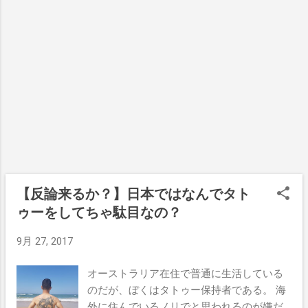
ってみた 肩幅に立つ お尻を後ろに出しなが
ィン動画がこれ。 ぼくがいつもGoproを使
ら上体を前に倒す 両手を前から床に着く ヒ
ってサーフィンの動画をとってるのは、こ
ザを深く曲げ両腕はヒザの内側へ、スクワ
いつらの影響なのだ。 サーフィン、フィッ
ットポジションを取る。 かかとは床にしっ
シング（ここ数年ぼくは遠ざかっている
かりと着けておく。 背筋をまっすぐ伸ば
が）、ビールがゴールドコーストのサーフ
し、胸を少し前に突き出す 肘をしっかり伸
ァースタイル。 まぁそんな感じで、楽しい
ばし、肩を後ろへ回す。 腕を耳のそばを通
やつらが作ったHueys beerをチャンスがあ
して、右手を外側から斜め45度上に向け
れば飲んでみてくれ。 波が無い日でもサー
る。 左手も同じように伸ばし、Vの字を作
フ気分を盛り上げてくれる1本だよ～。
る 2秒間ホールドし、足の外側へのプレッ
シャーを意識しながらそのまま真っすぐ立
ち上がる これを繰り返す 意識する部分 太
【反論来るか？】日本ではなんでタト
もも、お尻、腰、背中 まとめ これなら忙し
ゥーをしてちゃ駄目なの？
い毎日を送っている人でも毎日できそうで
しょ？ 元の記事には3日も続ければ効果が
9月 27, 2017
表れるのを実感できると書いてあった。 ぼ
くの奥さんによると、こういった動きはヨ
オーストラリア在住で普通に生活している
ガにあるらしい。ヨガをやってる人には馴
のだが、ぼくはタトゥー保持者である。 海
染みなのかな。 ぼくは仕事中の暇な時にち
外に住んでいるノリでと思われるのが嫌だ