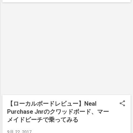
workとゆう、オーストラリアの労働基準法
水分の事を言ってるんじゃなくて、ウォー
じるが、これが多くの人たちが持つ共通の
に基づいたものである。 それによると病気
ターね。 トイレの回数は多くなってしまう
思いなんだろう。 郷に入っては郷に従えと
や怪我、さらには妊娠による体調不良や精
が、その分体の中が浄化されていると思え
ゆう考えの下で だから外国人であっても、
神的な病でも正当に仕事を休みながらも、
ば気分もスッキリするよ。 ストレッチ 。こ
タトゥーがあれば例外なく温泉や市民プー
給料を受けとることができる。 年間に取得
れはやっぱりヨガかな。 奥さんがやってる
ルに入れないし、街を歩いていてもそのタ
できるのは10日間までで、余った日数は翌
のでこれからは横で一緒にやろうと思って
トゥーが見えていたら嫌な顔をする人は多
年に繰り越される。 使うタイミング もちろ
いる。 サーフィンのビデオを観る モチベー
いのだろう。 自分も含めてだけど、タトゥ
ん病気やケガをして働けない時にである。
ションアップにつながるサーフィンビデオ
ーがある日本人の知り合いで 「そうは言っ
それ以外では二日酔いやちょっと気怠い時
鑑賞。古いのから新しいのまで気の向くま
ても、一度も人から...
など普通では病気扱いされないような状態
まに観てみようかな。 自作サーフワックス
でも、シックリーブは適用される。 さらに
の精度を上げる これはちょっと前からやっ
は飛び石連休や、土日が休みで金曜日や月
ていることなのだが、市場に出すようなク
曜日に使って、連休を伸ばしてプライベー
ォリティではないので、もう少し研究して
トな時間を楽しむとゆう手もある。 サーフ
いきたいところ。 これまではサーフィンに
ァーたちの間では The Day にもシックリー
【ローカルボードレビュー】Neal
使うものは全てお金で買っていたのだが、
ブで休んじゃうとゆう事があるが、これは
こうして自分で作り始めると、よりサーフ
Purchase Jnrのクワッドボード、マー
もちろん仮病である。 が、周りの同僚たち
ィンの世界にどっぷりとはまって行ける気
メイドビーチで乗ってみる
は暗黙の了解で知らんぷりをしてくれてい
がするので、すごく楽しい。 このワックス
ることが多い。 メディカルサティフィケー
は環境にも肌にもいいしね。 まとめ こんな
9月 22, 2017