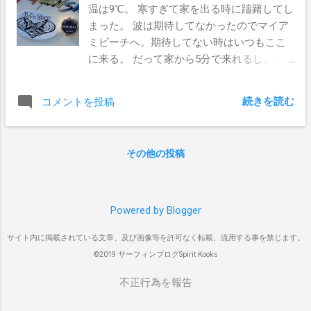
温は9℃。 寒すぎて家を出る時に躊躇してし
を戻し、蓋を閉めてから急ぎ足で店内に入
匹現れて次のポイントへ移動。そしてパー
まった。 波は期待してなかったのでマイア
った。 このままだったらイケる！ そう思っ
フェクトレギュラーのポイントブレイクが
ミビーチへ。期待してない時はいつもここ
た瞬間に、レジの前で他の客に横入りされ
現れる。 1978年ワールドチャンピオンのラ
に来る。 だって家から5分で来れるし、ナ
た。 焦る気持ちのあまり、ぶん殴ろうかと
ビット オージー勢がリップの真下で波を切
ーリッシュメントプロジェクトのお陰でい
も思ったが、まさかこのタイミングでバッ
り刻むのに対して、ハワイアンはピークの
い感じのサンバーがしっかりとあるのだ。
テリーが切れる事もないだろうと、すがる
奥にポジションを合わせてチューブの中、
続きを読む
コメントを投稿
このプロジェクトが始まった時に書いたブ
気持ちで我慢。 本当は少しくらい小さい声
時に見えなくほど奥でサーフィンをする。
ログ ゴールドコースト初の試み。14億ドル
で、Fuckって言ったかも。 まぁでも世の中
オージーのアクションとハワイアンの波と
のナーリッシュメントプロジェクトでビー
そんなに甘くない。 自分の出番が回って来
の調和がコンテストでぶつかった時代だ。
その他の投稿
チを守る そして今日の波はハイタイドが重
て、ペイウェイブでの支払いだと伝えて、
オージーアタックの中心的存在のラビッ
なり、アウトからショルダーの無い波がダ
いざスマホをマシンにかざしたところ
ト、は、トムパリッシュがシェープしたラ
ラダラと割れているだけだった。 このマイ
で。。。。 バッテリー切れ。。。。 恥ずか
イトニングボルト...
アミビーチの開けている場所には3か所のバ
Powered by Blogger
しながら支払いが出来なかった。 代金は誰
ンクがあるのだが、最初は右と真ん中だけ
が払ったのか？ その後は茫然としたまま、
サイト内に掲載されている文章、及び画像等を許可なく転載、流用する事を禁じます。
がブレイクしていてサーファーもたっぷり
免許証を出して店員に番号やら住所やらを
©2019 サーフィンブログSpirit Kooks
と入っていた。 左のサンタモニカ前は、た
メモってもらった。 「いつ戻って来れ
まに入ってくるセットだけでロングボーダ
る？」 そう聞かれて答えたのが小一時間。
不正行為を報告
ーが二人だけだった。でも乗れば綺麗にイ
本当は１５分で戻って来れる距離だったん
ンサイドまで続いていた。 ぼくは迷わず左