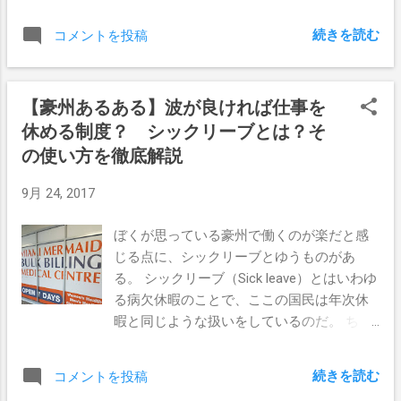
ると オーストラリアの最東端に立って震え
や温泉、ホテルや市民プールなどで入場禁
ています！！ ２０１７年もよろしくお願
止となっていること。 日常的な楽しみを奪
続きを読む
コメントを投稿
いします。 ってなタイトルで書いてて、ど
われるのはタトゥーを入れている本人だけ
んな内容かと読み返してみれば ２０１７年
でなく、その子供や友人たちにも迷惑が及
はごちゃごちゃ考えたりしないし、目標や
ぶとゆうこと。 さらに職業によっては、就
【豪州あるある】波が良ければ仕事を
夢を立てないで自分の気持ちをいつでも軽
職できないばかりか、後々発覚すれば解雇
休める制度？ シックリーブとは？そ
くしておこうと思ってる。 目標を立てずに
となる場合もあるとゆう。 そういったよう
２０１７年をスタートさせてしまってたん
の使い方を徹底解説
な日常生活を送る上での支障がかなり多い
だった。 この頃って、前の職場で働いてて
のが日本社会なのだ。 ぼくがまだ大阪に住
9月 24, 2017
辛かった時だな。 人間辛い時って、先の目
んでいたころはそんなにタトゥーによる制
標も掲げることができないんだなって実
限を感じたことはなかったのだが、15年以
ぼくが思っている豪州で働くのが楽だと感
感。 今年ももう１００日を切ってしまった
上経ってみるとだんだん厳しくなってきて
じる点に、シックリーブとゆうものがあ
し、毎日を無駄に過ごさないようにしてい
るようにも思える。 これはやはり日本に住
る。 シックリーブ（Sick leave）とはいわゆ
こうかなって思ってる。 海に行く とにかく
む日本人が、日本の文化を守っている人た
る病欠休暇のことで、ここの国民は年次休
サーフィンをする。仕事が忙しいとか、家
ちにとってダメなものは駄目だ。とゆう意
暇と同じような扱いをしているのだ。 ちょ
族がいるからとかそんな言い訳は一切しな
識がものすごく強いからなんだと思う。 欧
っと休みたいから病欠しちゃおうとゆう感
いで、毎日毎日海に行ってみる。 健康に気
米では当たり前の事であっても、文化は文
じかな。 今日はその内容と使い方を紹介し
を遣う 水をよく飲む 。一日２Lは最低でも
化なのだから、合わせてもらう必要があ
続きを読む
コメントを投稿
ようと思う。 まずシックリーブとは Fair
飲みたいところ。コーヒーやお茶のような
る。 とゆう少しキツイ言い方のようにも感