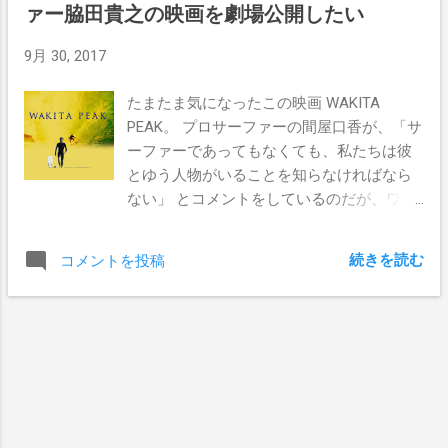
ァー脇田貴之の映画を劇場公開したい
9月 30, 2017
たまたま気になったこの映画 WAKITA
PEAK。 プロサーファーの間屋口香が、「サ
ーファーであってもなくても、私たちは彼
とゆう人物がいることを知らなければなら
ない」 とコメントをしているのだが、ワキ
タはこんなぼくでも知っている世界を代表
する日本人ビッグウェーバーだ。 「現在進
続きを読む
コメントを投稿
行形でヒストリーを作り続けている彼の生
き様をこの映像から見てほしい」 そんな事
言われなくても観たいに決まってるよね。
今すぐ観たくてうずうずしてきた。
WAKITA PEAK これは世界でも最もコアな
サーフィンの世界を舞台にしているが、い
わゆるサーフ映画ではない。 この映画中で
描きたいのは、 たった一つのことに人生を