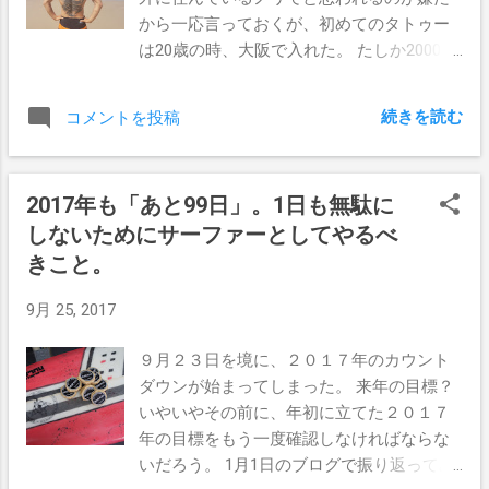
ょっとずつやってみるようにしている。 ま
から一応言っておくが、初めてのタトゥー
ぁ波が無くてどうしようもない時にでもど
は20歳の時、大阪で入れた。 たしか2000年
うぞ。 参照元 http://www.theinertia.com
に入る頃からファッション的なタトゥーを
入れる人が増えてきて、街の目につくとこ
続きを読む
コメントを投稿
ろにも少しずつタトゥー屋さんが登場し始
めてたんじゃないかな。 そんな様子の日本
を横目に見ながらオーストラリアに来たん
2017年も「あと99日」。1日も無駄に
だけど、その間にタトゥーは人々の生活の
しないためにサーファーとしてやるべ
中に浸透し、社会的にも認知され始めて、
もっと自由でファッション性の高いものに
きこと。
なっていると思ってたのだが、どうやら違
9月 25, 2017
ったようだ。 温泉、プール、海水浴場への
制限あり 日本の文化としてタトゥー（入れ
９月２３日を境に、２０１７年のカウント
墨、刺青）とゆうものは、多くの人にとっ
ダウンが始まってしまった。 来年の目標？
て受け入れ難いものであるようだ。 反社会
いやいやその前に、年初に立てた２０１７
勢力のイメージもあるので、色々な場所で
年の目標をもう一度確認しなければならな
タトゥー保持者に対して制限がかかってく
いだろう。 1月1日のブログで振り返ってみ
る。 一般的によく言われているのが、銭湯