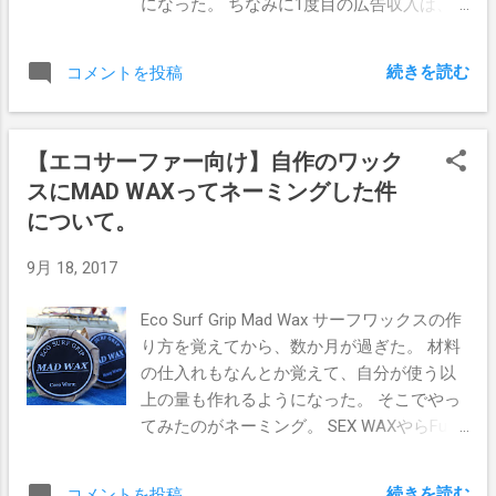
になった。 ちなみに1度目の広告収入は、
て、ポールフィッシャーらと一緒の時期に
2016年11月に受け取った。 その時の記事は
その昔、ニールセンのチームライダーをや
こちら 初めての広告収入！いつかはサーフ
ってた奴なんだけど。 ニックのバーレーポ
続きを読む
コメントを投稿
ボードが買えるかな？ まぁその金額は微々
イントでのチューブライドの腕前はかなり
たるもんである。 ぼくがブログに費やして
凄いので、そいつが使ってたボードなんだ
いる時間と気力を考えれば、 収入 と呼ぶに
からバーレーやキラのグリグリしたところ
【エコサーファー向け】自作のワック
はどうも小さい話なのだが、たまに「ブロ
にスポって入っていけると期待してるんだ
スにMAD WAXってネーミングした件
グで収入ってどのくらい稼げるの？」と聞
けど。 あ、最近は自分のパジャマビジネス
かれることが多いので書くことにした。 ア
について。
が忙しくて、サーフィンやってないって言
ドセンス このブログの収入源は、アドセン
ってたな。 さらにニールパーチェスジュニ
9月 18, 2017
スだけである。 実は以前、アフェリエイト
ア自身も、元ビラボンのライダーでサーフ
広告にも手を出したのだが、こんな個人で
ビデオの中でキラのチューブを抜けて来て
Eco Surf Grip Mad Wax サーフワックスの作
やってる半分日記のようなブログでは到底
いたあの人だから、このボードもチューブ
り方を覚えてから、数か月が過ぎた。 材料
十分なアクセス数を集めることが出来ない
ライドに向いてるんだろうなって期待して
の仕入れもなんとか覚えて、自分が使う以
上に、自分が知らない商品を宣伝するなん
るんだけど。 まぁまだ一度しか乗ってない
上の量も作れるようになった。 そこでやっ
てめんどくさかったので、すぐに止めてし
から何とも言えないんだけど、このボード
てみたのがネーミング。 SEX WAXやらFu
まった。 アドセンスは広告を表示させる設
の軽さと、浮力で硬い波の中を安定感抜群
waxみたいに、名前をつけたら盛り上がるん
定にしていれば、あとはアクセスしてくる
で抜けていける気がしないな。 まだ分かん
じゃないかと思ってやってみた。 名前を付
人にとって最適な広告が自動的に表示され
ないけど。 次のTHE DAYはいつかな。とり
続きを読む
コメントを投稿