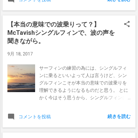
けて思ったのが、自分が作るものにすごく
る仕組みなので、難しいことは何もなくて
あえずバーレー、キラ、レノックスで試し
愛着が湧くとゆう事。 もっとクオリティを
サーフィンの時間を邪魔される心配がない
てみたいね。 ぼくが思う良いボードの基準
追及していきたいなぁなんて思っている。
のだ。 ブロガーサーファーに合ってると思
は、ポイントブレイクでしっかりとチュー
【本当の意味での波乗りって？】
さてその名前なのだが、MAD WAX（マッド
うよ。 実際の収入 本当は全部の詳細をさら
ブを抜けれるボードなので、ビーチブレイ
McTavishシングルフィンで、波の声を
ワックス）にしてみたんだけど、どうでし
け出しても恥ずかしくないんだけど、アド
クでは何でもいいのだ。 ニールパーチェス
ょう？ 由来その１ Mad Wax. 1987年のサー
聞きながら。
センスの規約で具体的なアクセス数と、そ
Jnrのクワッドボードを手に入れました。
フィンムービー。 ウィンドウクリーナーの
れに関連するレポートを公表してはいけな
9月 18, 2017
少年が見つけた本に書かれていた通りに作
いことになっているらしいので、ぼやぼや
ったサーフワックスは、頭の中で思い描い
と書くことにする。 一日の収入は約45円 少
サーフィンの練習の為には、シングルフィ
たサーフスポットにテレポーテーションす
ない時は50セント。多い時は５ドル前後で
ンに乗るといいよって人は言うけど、シン
るとゆうマジカルなサーフワックスだっ
アップダウンが激しいのだ。 え？金額の少
グルフィンこそが本当の意味での波乗りを
た。 由来その２ The Mad hueys ゴールド
なさに笑える？ 確かにそうかも（笑） ブロ
理解できるようになるものだと思う。 とに
コーストのローカルサーファーたちが始め
グで広告収入なんて言ってるから、もっと
かく今はそう思うから、シングルフィンに
た、サーフアパレルブランド。彼らの活動
月に1万ドル（100万円くらい？）は稼いで
乗って波を感じている。 A day in the water
内容はサーフィンとフィッシング。 スニー
ると思われがちだが、このブログレベルで
夜明けが早くなってきて、起きる時間が追
カーにビールを注いで飲むスタイルは、
は月に50ドル（5000円くらい？）超えに手
続きを読む
コメントを投稿
い付かなくなって来た。 スクールホリデー
SNSを通してワールドワイドに広まり、ジ
が届く程度なのである。 ８年後にサーフボ
が始まったので、スポンサードされている
ャンルを超えたアスリートたちが真似する
ード（笑） それでもまぁ好きで続けてるブ
スーパーキッズも親にドロップオフされて
ようになり、メディアでも度々取り上げら
ログに、ちょっとお小遣いがついてくるな