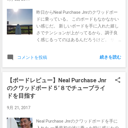
ト シックリーブを使って仕事を休み、給料
もんかな。バランスが大事なんていうけ
を支払ってもらうにはメディカルサティフ
ど、サーファーに...
昨日からNeal Purchase Jnrのクワッドボー
ィケートを会社に提出しなければならな
ドに乗っている。 このボードもなかなかい
い。 このメディカルサティフィケートは、
い感じだ。 新しいボードを手に入れた嬉し
近所にある診療所（GP）のドクターに診て
さでテンションが上がってるから、調子良
もらえば簡単に出てくるので何も心配いら
く感じるってのはあるんだろうけど。 サー
ない。 先日ぼくも体調すぐれなかった時に
フボードって色んなものがあるけど、いい
（仮病ではないが病気では無かった）シッ
ボードの条件って何なのかなって考えてみ
続きを読む
コメントを投稿
クリーブを使ったのだが、近所のドクター
た。 今回買ったNeal Purchase Jnrのいいと
に診てもらった。 体温、眼球、心音を診て
ころ ボードが軽い EPSなのかなって思うく
もらって5分後にはメディカルサティフィケ
らい、脇に抱えた時にめちゃくちゃ軽いな
【ボードレビュー】Neal Purchase Jnr
ートをゲットしていたのだ。 シックリーブ
って感じた。 テイクオフが早い いつもの自
で何日間休めるのか シックリーブを使って
のクワッドボード５’８でチューブライ
分の感覚からするとパドル２回分減らして
仕事を休み、給料を受け取るにはメディカ
テイクオフとゆう感じで驚いた。テイクオ
ドを目指す
ルサティフィケートが必要である。 この書
フが早いと余裕を持ってスタンドアップで
類には診断内容が書かれており、日付が示
9月 21, 2017
きるので、ボトムにも下りやすくなると感
されている。その日付がシックリーブが有
じた。 浮力がある 浮力は感覚的なものでも
効な日にちなのだ。 気をつけなきゃいけ...
Neal Purchase Jnrのクワッドボードを手に
あるので、なんて言えばいいのか分からな
入れた 一番最初の波に乗った時に感じたの