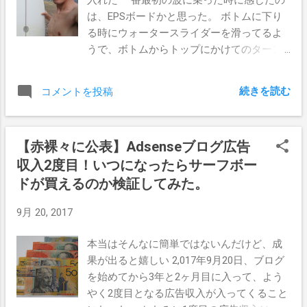
いが、このボードも浮力があると感じる。
は、EPSボードかと思った。 ボトムに下り
波待ちで座っていてもお腹近くが水面に上
る時にウォータースライダーを滑ってるよ
がるし、今日みたいなビーチブレイクのタ
うで、ボトムからトップにかけてのターン
ルイ波でも、ボードが失速しないのでずっ
では反発が強くて、ボードを軽く傾けるだ
と走り続けれた。 浮力があると波に押され
けでリップに上がってまたすぐにボトムに
た時の反動も強くて、スピードを得る要因
続きを読む
コメントを投稿
下りれた。 前に乗ったFirewireのOMNIや
になるとも思った。 まぁこれぐらいのこと
EVOに似ている。 このボードも軽くて浮力
が分かったのだが、浮力があるのにテイク
があるから、水面をスイスイ滑ってくれる
オフも早いってゆうのが、なんか気になっ
【赤裸々に公表】Adsenseブログ広告
ので、ぼくのようなへぼいスキルでもツル
た。 普通は浮力のあるボードは、テイクオ
収入2度目！いつになったらサーフボー
ンってターンが出来てしまうボードだっ
フが遅いのにな。 これはボードデザインが
た。 ビーチブレイクにはちょうどいいか
ドが買えるのか検証してみた。
影響しているんだと思うけど、今の時点で
も。 テイクオフでもちょっとたるいブレイ
はあまり何も分かっていない。 ただビーチ
9月 20, 2017
クの時、粘りの時間が長くて置いて行かれ
ブレイクの弱々しい波に乗るのには最適な
ることがなかった。これは波にたくさん乗
ボードだなぁとゆう事。 明日もいい波あり
本当はそんなに簡単ではないんだけど、成
れるかも。 Get Barreledって書いてあるか
ますように。
果が出ると嬉しい 2,017年9月20日、ブログ
ら、さぞかしポイントブレイクのチューブ
を始めてから3年と2ヶ月目に入って、よう
ライドに向いているんだろうなって期待し
やく2度目となる広告収入が入ってくること
てるんだけど。 前の持ち主はニックといっ