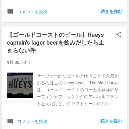
月になろうとしているので、もう会話がち
だけか？ で、支援金はいくつかのコースに
ゃんとできるのね。 子守のつもりだったん
続きを読む
コメントを投稿
分かれてたのだが、ぼくは10,800円コース
だけど、最初から最後まで一緒に仲良く遊
をチョイス。 映画のDVD（これが欲しいか
ぶことが出来た。 波が無い休日は娘とのデ
ら）と、エンドロールに1名様お名前掲載の
ートもいいもんだね。 メキシカンフード ゴ
【ゴールドコーストのビール】Hueys
特典に惹かれてしまった。 エンドロールに
ールドコーストで一番人気のあるメキシカ
自分の名前が流れるなんて面白いよね。も
captain's lager beerを飲みだしたら止
ンは、このCalifornia Tacos。オーナーはサ
ちろん名前は「サーフィンブログSpirit
ンディエゴ出身なので本物のメキシカンテ
まらない件
Kooks」にするよ（笑） 申し込みのところ
イストが味わえるのだ。 ぼくらが食べたの
に住所があったんだけど、海外が無かっ
9月 30, 2017
はビーフナチョス。 娘と二人でシェアして
た。 しょうがないので本籍地の香川県で登
も食べきれない程の量だった。 ビールはコ
録することにした。...
サーファー的なビールとゆうことで人気が
ロナでもいいのだが、ここはやっぱりロー
あるのはこのHueys beer。 The Mad Hueys
カルビールのPale ale28をチョイスした。 こ
は、ゴールドコーストのローカル発祥のサ
こはビーチのすぐ側にあるお店なので、ビ
ーフィンやフィッシングのアパレルブラン
キニなおねぇさんがそのままの格好でやっ
ドなんだけど、クラフトビールの流行りに
てくる、目の保養所としても使えるのでお
乗って2016年にリリースしている。 最近の
ススメだ（笑） パタゴニア ゴールドコース
ビール好きと言えばペールエールばかりな
トのパタゴニアショップはここにしかな
続きを読む
コメントを投稿
傾向だが（ぼくも確かにその一人なのだ
い。 おなじみのオーガニックコットンのシ