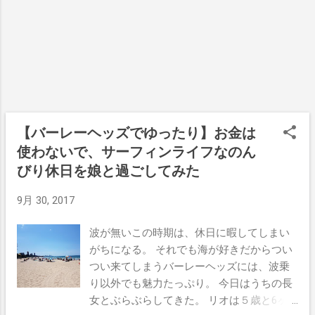
捧げる男の生き方だ。 自分の夢を追うこと
が素晴らしいなどと 手放しで言うつもりは
ない。 家族を抱え、 思春期の息子・娘たち
に全力でぶつかり、 将来への不安も抱えな
がら、 それでもなお自分の道を突き進み、
時には敗北し、後戻りすることさえできな
い現実を描く。 それは、将来の不安から諦
めてしまった 誰かの夢の先にあったかもし
【バーレーヘッズでゆったり】お金は
れない現実である。 （監督・清野正孝） ク
使わないで、サーフィンライフなのん
ラウドファンディングで支援 クラウドファ
びり休日を娘と過ごしてみた
ンディングで劇場公開の資金集めをしてい
るとゆうことで、ぼくも早速一口放り込む
9月 30, 2017
ことにした。 Makuakeとゆうサイトで新規
登録から始めた。 アカウントを作成はめん
波が無いこの時期は、休日に暇してしまい
どくさいけど、ぼくもWAKITA PEAKを観た
がちになる。 それでも海が好きだからつい
いので頑張ってみる。 今集まっている額は
つい来てしまうバーレーヘッズには、波乗
1,788,480円で、残り29日の目標額は
り以外でも魅力たっぷり。 今日はうちの長
3,000,000円だそうだ。 こんな金額で劇場公
女とぶらぶらしてきた。 リオは５歳と6ヶ
開できるなんて安い！っておもうのはぼく