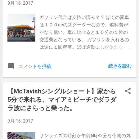
9月 16, 2017
の映像は、スタンディングチューブばかり
いスープな波に押されながら、ミドルまで
が収録されている。 ハワイ、パイプライ
来るとフェイスが張って来たのでちょっと
ガソリン代金は支払い済み？？ ぼくの愛車
ン、オフザウォール、サンセット、ノース
ターンをしてパワーゾーンをキープ。 波に
は１００ccのスクーターなので、燃料費が
ショア オーストラリア東海岸のレギュラー
合わせてゆっくりとボードを動かす。最近
かなり低い。車に比べると１０分の１位の
ポイントブレイクから、１９７５年のベル
こうゆうことにも慣れてきた。 シングルフ
交通費となっている。 ガソリンを入れるの
ズビーチへと続き、メキシコが最後にやっ
ィンは無理にボードを動かすものではな
は週に１回程度。ほぼ通勤にしか使わない
てくる。 シングルショートのアップダウン
い。 波の声を聞きながら、合わせていくだ
ので、これ以上になることはあまりない。
なマニューバーに、アグレッシブなスタイ
けだ。 言葉では分かっているのだが、なか
そして空っぽから満タンで、５ドルから６
ルが始まったころで、そのスピード感が満
なか身に付くものではない。 ７０年代のサ
続きを読む
コメントを投稿
ドルくらい。 だから安い時を狙う必要もな
載に詰まった映像は一度見始めると目が離
ーファーたちのように、スタイルのあるサ
く、気が向いたら入れるとゆう感じだ。 ス
せない。 マークリチャーズの、クローズス
ーフィンが出来るようになりたいな。 シン
マホで支払い この夜も仕事帰りのボケーっ
タンスで流れるようなスタイルはかっこい
グルフィンをちゃんと扱えるようにならな
【McTavishシングルショート】家から
とした頭でスタンドに寄ったのだった。 す
い。 アラモアナセッションは、 70年代のシ
いと、本当の意味での波乗りってものを理
5分で来れる、マイアミビーチでダラダ
っかり忘れてたのは、スマホのバッテリー
ョートボード革命 とジェリーロペスが後に
解できないんじゃないかな。 最近は漠然と
が切れかけているとゆうこと。 それを思い
ラ波にさらっと乗った。
語っている、そのシーンが収められてい
だがそう思うようになって来た。 明日もい
出したのはガソリンを入れている真っ最
る。 未開の地メキシコでは、マークウォー
い波ありますように。
9月 16, 2017
中。今更慌てても遅い。 オーストラリアの
レンとブルースレイモンドが３日間車を走
スタンドは自分で全部やらなきゃいけない
らせてたどり着いた、無人のレフトブレイ
サンライズの時刻が午前5時42分な今朝の気
ので、ガソリンを満タンにしてからノズル
ク。 ここでは大きなタイガーシャークが２