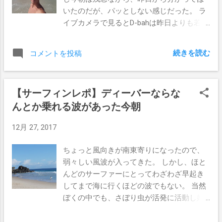
いたのだが、パッとしない感じだった。 ラ
イブカメラで見るとD-bahは昨日よりも若干
サイズアップしてたかな。 でも今朝は向こ
うの方まで行く時間がない。 予定よりも少
続きを読む
コメントを投稿
しだけ、仕事の始まる時間を遅らせてくれ
たぼくのボスからの心遣いは、朝のサーフ
ィンの時間を取れるようにとのことだっ
【サーフィンレポ】ディーバーならな
た。 なのでこのまま、「波はありませんで
んとか乗れる波があった今朝
した」では仕事に行きづらい気がする。 と
ゆう事でとにかくビーチに行ってみて、運
12月 27, 2017
よく波があればパドルアウトし、やっぱり
無ければボディーサーフィンでもしようと
ちょっと風向きが南東寄りになったので、
ゆう事で、家から一番近いマイアミビーチ
弱々しい風波が入ってきた。 しかし、ほと
に行ってみた。 やはり波は無かったね。 ビ
んどのサーファーにとってわざわざ早起き
ーチは賑わってたなぁ。 人がたくさんい
してまで海に行くほどの波でもない。 当然
て、ホリデーシーズンなんだってのが一目
ぼくの中でも、さぼり虫が活発に活動し始
瞭然。 右も左も前も後ろも、砂の上に横た
めているとゆうこともあり、しれーっとノ
わってるのも波と戯れているのも、みんな
ーサーフにしようと思ってたのに、呼ばれ