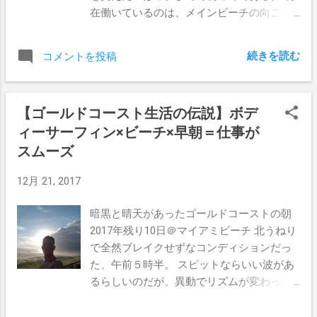
異様なぐらい目立ってた。 これ一つでバブ
在働いているのは、メインビーチの向こう
ーを...
ラー、ボトル補給、ドッグウォーターと３
にあるベルサーチホテル。 ゴールドコース
つもいっぺんに出る、とても素敵なウォー
トに数あるホテルの中でも、1,2を争うほど
ターリフィールポイント。 一日に２リット
続きを読む
コメントを投稿
の忙しいホテルだ。 それなのに、こんな繁
ル以上の水分補給が勧められているゴール
盛期にまとまった休みを貰えたなんて、ぼ
ドコースト市民にとって、こんな感じでい
くはなんて素晴らしいボスに恵まれたん
つでも気軽にちょい飲みや、自分のドリン
【ゴールドコースト生活の伝説】ボデ
だ。 ホテル内には35人程のシェフがいるの
クボトルに補給できるってのがかなりポイ
ィーサーフィン×ビーチ×早朝＝仕事が
だが、小さな子供を持つファミリーマンは
ントが高い。 飼い犬たちへの配慮も忘れな
ぼくを含めてもそれほど多くなく、他のみ
スムーズ
いのが、ゴールドコースト市の優しさだ
んなは年配か若くて独身だったり、もしく
ね。 通りかかる人みんな「おっ！」みたい
12月 21, 2017
は子供はいないって人が多いのだ。 そして
な感じで立ち寄って一口飲んで行ってた。
ぼくがいつでも家族を大切にしていること
どんだけ水が好きなんだよオージーは
暗黒と晴天があったゴールドコーストの朝
が知られているらしく（フェイスブックで
（笑） ぼくたちのライフに水は欠かせない
2017年残り10日＠マイアミビーチ 北うねり
見られているからね）、 こんな時は是非休
バーレーヘッズの丘のてっぺんには昔から
で全然ブレイクせずなコンディションだっ
んで家族と楽しい時間を過ごしてあげてく
のバブラーがあるんだけど、ご覧の通り古
た、午前５時半。 スピットならいい波があ
れ とボスから直接言われたのだった。 これ
臭い感じになってしまってた。 バーレーポ
るらしいのだが、異動でリズムが変わった
に妬んで嫌なことを言ってくる奴もチラホ
イントでサーフィンする時は、いつもここ
仕事との時間が合わずに断念。 残念だけ
ラいたのだが、トップダウンなシステムに
で水をすすってからパドルアウトするのが
ど、こんな日があってもいいんだよな。 思