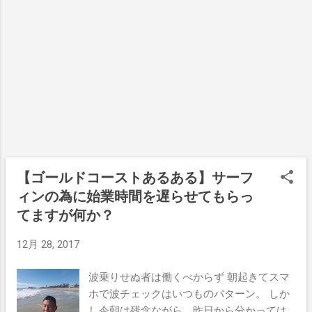
と上がってたね。でもハイタイドと重なっ
い時期から考えるとどんでん返しのような
て割れづらい感じ。 時間がないのでサクッ
展開なのだが、今年は仕事に恵まれた。 ベ
と入ってみた。 ここはバーレーヘッズ、ロ
ルサーチホテルで働いています このホテル
ーカルの朝は早い。夜明け前からやってき
に入って...
てる奴らが多いから、ぼくがどんだけ早く
やってきても一番乗りになったことが無い
んだよねぇ。 だから今朝も１０番目ぐらい
だったかな。 使ったボードはDVSのシング
ルフィン。周りもDVSを使ってる人が多か
ったよー。 シングルフィンだけじゃなくて
フィッシュもたくさんいたね。 ぼくが乗っ
【ゴールドコーストあるある】サーフ
た波はちょろちょろした小さいやつ。 フェ
ィンの為に始業時間を遅らせてもらっ
イスが張って来なくても走るんだよねぇこ
てますが何か？
のボード。 あ、今日は８時から仕事だから
もう行かなきゃ。 せわしない朝だなぁ。 明
12月 28, 2017
日はいい波とゆっくりした時間あるかな。
波乗りせぬ者は働くべからず 朝起きてスマ
ホで波チェックはいつものパターン。 しか
し今朝は残念ながら、昨日から分かっては