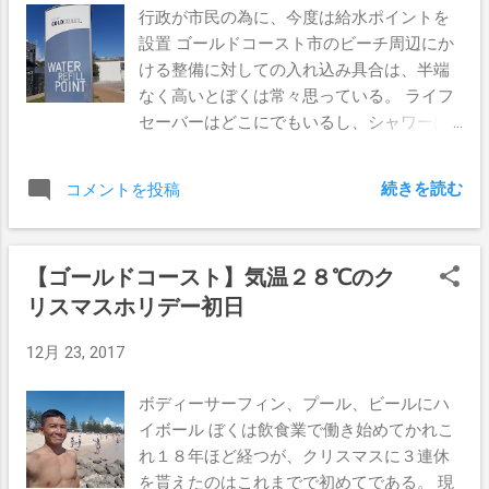
れてしまった。 個人の家なのに、イルミネ
年はあと何回サーフィンできるかなぁ。
行政が市民の為に、今度は給水ポイントを
ーションの規模が半端なく大きい。 さすが
設置 ゴールドコースト市のビーチ周辺にか
クリスチャンが多い国だね。もう祝うとゆ
ける整備に対しての入れ込み具合は、半端
うレベルが半端じゃない。 この地域、普段
なく高いとぼくは常々思っている。 ライフ
は夜になると静まり返る住宅街なんだけ
セーバーはどこにでもいるし、シャワーは
ど、この夜は車の数がとても多くてまるで
各ストリート毎、メインスポットなところ
大通りかと思うほどだった。 ちょっと渋滞
には何ヵ所も散らばって設置されている
続きを読む
コメントを投稿
もしたりするんだよね。 Googleマップを使
し、トイレはそこそこ清潔（日本の公衆ト
いながらイルミネーションがあるお宅に向
イレに比べると遥かに綺麗）で、無料BBQ
かってても、途中から地図を見なくても到
コンロはベストなロケーションにどこにで
【ゴールドコースト】気温２８℃のク
着するほど車の流れができちゃったりして
もある。 ぼくたちの税金が市民の為にしっ
いるのだ。 ご近所への迷惑？まぁそんな変
リスマスホリデー初日
かりと使われているんだなってのが、目に
な事言う人はここにはいないかな。 街中み
見えて分かる、さすが世界に誇るビーチタ
12月 23, 2017
んなでクリスマスを祝ってるんだってゆう
ウンである。 そんなゴールドコースト市が
雰囲気だからね。 一般投票によるコンペテ
新たに設置した給水ポイントが、バーレー
ボディーサーフィン、プール、ビールにハ
ィションが行われているとゆう事もあっ
ヘッズにお目見えした。 公園のど真ん中
イボール ぼくは飲食業で働き始めてかれこ
て、ノミネートされているお宅はかなりの
に、何の前触れもなく現れたこの給水ポイ
れ１８年ほど経つが、クリスマスに３連休
力の入れようだ。 わざわざ外に出てきて飾
ント。 フレッシュで清潔感のあるサインが
を貰えたのはこれまでで初めてである。 現
りつけの説明をしたり、子供たちにローリ