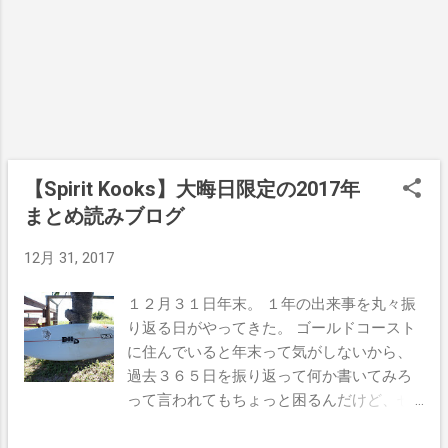
歳の数だけだから３７なんだけど、来年に
は３８なのでたぶん縁起がいいだろうと、
３８本の波を達成した。 まぁ２０本くらい
までは楽だったんだけど、そこから先が長
い長い。 疲れてきちゃって途中でやめよう
かと思ったんだけど、カウントしながら波
に乗ってるってのをディランに伝えたら、
それから毎本ごとに声援をくれるようにな
【Spirit Kooks】大晦日限定の2017年
っちゃって。 人から応援されるって頑張れ
まとめ読みブログ
るんだねぇ（笑） もう途中で止める訳にも
いかなくなっちゃってなんとか最後までや
12月 31, 2017
り切り、３８本のライドを達成できた。 考
えてみたら今年一年はこんな感じで色んな
１２月３１日年末。 １年の出来事を丸々振
人から応援してもらい、背中を押されなが
り返る日がやってきた。 ゴールドコースト
らここまでやってきたんだなぁって気づい
に住んでいると年末って気がしないから、
たよ。 大満足な２０１７年だったなぁ。 朝
過去３６５日を振り返って何か書いてみろ
の達成感からの、１年を振り返った感謝の
って言われてもちょっと困るんだけど、せ
気持ちが沸き上がり、もうハッピーモード
っかくなんでやってみようか。 最初のサー
全開になってしまった。 最後は少しでも人