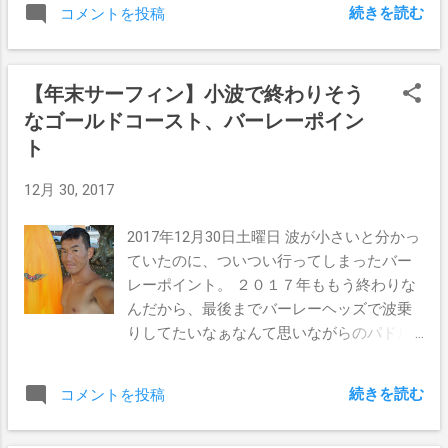
フィン サーフィン初乗りは１月９日にバー
続きを読む
コメントを投稿
の為に とゆうことでもう一つ決めたことが
レーヘッズでファンウェーブ。ボードは
ある。 ２０１７年の残り時間は、何か少し
FirewireのOMINIだったね。 ２０１７年サー
でも人の為に行動しようと決めた。 自分勝
フィン初乗りはバーレーヘッズのシャーキ
【年末サーフィン】小波で終わりそう
手なぼくが、ここまでやって来れたとゆう
ーズ。 あの小波でも最強な浮力で突き進む
なゴールドコースト、バーレーポイン
感謝の気持ちを込めて。 サーフィンブログ
感じが、最高に楽しいボードだったなぁ。
Spirit Kooks、今年もありがとうございまし
突然の退職から無職へ そうそうこの１月っ
ト
た。 皆様にとって良い新年が迎えられます
て精神的に鬱っぽくなってた時。立ち上げ
12月 30, 2017
よう心から願っています。
で入ったレストランも盛り上がらず責任を
重く感じ、突然現れた新しいヘッドシェフ
2017年12月30日土曜日 波が小さいと分かっ
と上手く行かなくてハゲそうだったんだよ
ていたのに、ついつい行ってしまったバー
ね。 Fish Labを辞めたそうゆう訳。 実際に
レーポイント。 ２０１７年ももう終わりな
体重が思いっきり落ちてしまい、人と会う
んだから、最後までバーレーヘッズで波乗
のも嫌になってしまったどん底の時だった
りしてたいなぁなんて思いながらのパドル
んだよなぁ。 サーフィン優先のライフスタ
アウト。 ぼくのニクソンのタイドウォッチ
イルへ 本当はシェフを辞めて別の仕事をし
によると、午前5時47分に＋4.8と出てい
ようと思ってたんだけど、家族を食わすた
続きを読む
コメントを投稿
る。 4.8は何のことなのかさっぱり分からな
めに今日ぼくが出来る事は、やはりキッチ
いが、とにかくここバーレーポイントの潮
ンで忙しく働くことだったって自分で結論