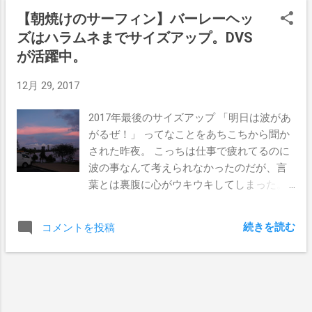
はプッカプカであった。 ドルフィン無しで
を出したんだな。 そろそろワークホリック
【朝焼けのサーフィン】バーレーヘッ
ラインアップに到着 岩ゲットに押し寄せる
を辞めて、ちゃんとしたサーフィンライフ
ズはハラムネまでサイズアップ。DVS
ブレイクに足を持っていかれそうになった
へ戻ろうかと思う だから今のホテルに就職
くらいで、それを乗り越えた後はドルフィ
が活躍中。
が決まって入ったんだけど、もう自分は崩
ンスルー無しでアウトまで出れた。 今朝の
したくないって思ってたからサーフィン優
12月 29, 2017
波は1ft。モモコシのタルタル。 ロングでも
先のライフスタイルにしようって決めたん
テイクオフに苦戦するほどのコンディショ
だったなぁ。 海の中で救助活動？！折れた
2017年最後のサイズアップ 「明日は波があ
ンで、ぼくもちょろちょろと弱々しい波に
ボードを拾ってあげた ３月のゴールドコー
がるぜ！」 ってなことをあちこちから聞か
乗った。 今年ももう終わりなんだなぁなん
ストは、毎日のようにいい波～デカ波がや
された昨夜。 こっちは仕事で疲れてるのに
て感傷的にもならず、とにかく夏のサイク
って来てたなぁ。そんな中でも思い出深い
波の事なんて考えられなかったのだが、言
ロンが早くやって来てくれよと願うばかり
のは、アランバーンに乗ってバーレーのデ
葉とは裏腹に心がウキウキしてしまった。
である。 しかし向こう1週間の波情報で
カ波ゲットからの、インサイドで折れたボ
「５時半にストラディーに行こう」 なんて
は、こんな小波コンディションがずっと続
ードを拾い上げた瞬間の事かな。 波に乗り
ゆうお誘いはしっかりと断り、ぼくは４時
いているとゆう。 まぁこんなのもサーフィ
ながら人のサーフボードを拾い上げた件＠
続きを読む
コメントを投稿
半に起きて一人でバーレーに行って来た。
ンライフの楽しさでもあるからね。 明日は
バーレーポイント４ft Gopro映像が残ってる
サンライズは４時５０分。日に日に遅くな
どこで入ろうかな。
から何回も見てるんだけど、よくあんなス
ってきている。 水温は日に日に高くなって
ピードでボードをキャッチできたなって自
きてて、サンライズ前でも寒くなく余裕で
分で関心するよ。 仕事でまたステップアッ
パドルアウトできる。 波はやっぱりちょっ
プしたいと思うようになった職場 年初の辛