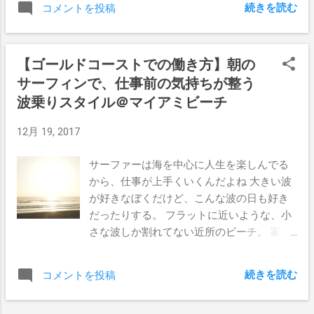
おいて下っ端シェフがなんて言おうが覆る
ぼくのパターンなんだけど、あんな新しい
続きを読む
コメントを投稿
い通りに行く時もあれば、予期せぬ展開に
はずがない。 それにぼくはそんな奴らがダ
のが登場しちゃったら向こうの水の方が美
なる時もあるもんだ。 予期せぬ展開と言え
ラダラとさぼってる時でも、全力で最高の
味しいんじゃないかと思えるよね。 まぁど
ばこれ、まさかの水温低下である。 波は無
仕事をしているとゆう自信があるので、こ
っちも水道水には変わりないんだろうけど
【ゴールドコーストでの働き方】朝の
いけどボディーサーフィンはできそうだっ
んな時は遠慮なく休まさせて頂くのだ。 ま
（笑） なにはともあれ、運動する人もしな
サーフィンで、仕事前の気持ちが整う
たので、海に飛び込んでみたのだがあまり
ぁ日頃の行いだな。 さてクリスマスホリデ
い人も、水を意識的にたくさん飲んでアク
の冷たさに叫び声をあげてしまった。 ここ
波乗りスタイル＠マイアミビーチ
ーの始まりである。 まずは朝早くから始め
ティブで元気な身体を保ちましょう。 それ
数日間ずっと吹いていた 北風が 原因だな。
ることにして、子供たちを連れて海に向か
にしてもさすがゴールドコースト、税金の
12月 19, 2017
なんでも北風で海流がひっくり返り、海底
った。 午前6時、途中セブンイレブンでコ
使い方がうまい。
にあった冷たい水が上がってくるのだそう
ーヒーとホットチョコレートを買って、バ
サーファーは海を中心に人生を楽しんでる
だ。 だから冬みたいに水温が下がる。 この
ーレーヘッズへ。 朝早いなぁって思うでし
から、仕事が上手くいくんだよね 大きい波
間までトロピカルな温もりがあって、そろ
ょ？ けどもうすでに海に入ってる人、ジ
が好きなぼくだけど、こんな波の日も好き
そろ海パンだけでサーフできるよなんて言
ョギングしてる人、コーヒー飲みながらソ
だったりする。 フラットに近いような、小
ってたのだが、まだまだウェットスーツは
ーシャル活動に精を出す年配のローカル達
さな波しか割れてない近所のビーチ。 家か
すぐに取り出せるところに置いていたほう
に、小さな子供たちまでたくさんいたんだ
らほんの5分で来れるビーチだから、ゆっく
が良さそうだね。 小波の時 まぁサーフィン
から。 波があればサーフィンなんだけど、
りできない朝でもサクッと入水できる。 い
はできなくて残念だったが。 だからと言っ
あいにくの極小コンディション。 ロングと
続きを読む
コメントを投稿
つものような混雑さもなく、静かに海を楽
て何もしないで一日を始めるのは、なんか
SUPがなんとか走れる程度の波しかなかっ
しみたい人たちだけが入っていた、今朝の
違う気がする。 ちょっと海に飛び込んで
たので、ゆっくり子供たちと遊べた。 ボケ