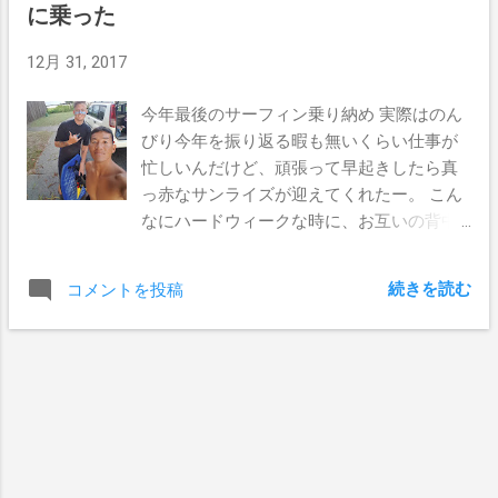
に乗った
12月 31, 2017
今年最後のサーフィン乗り納め 実際はのん
びり今年を振り返る暇も無いくらい仕事が
忙しいんだけど、頑張って早起きしたら真
っ赤なサンライズが迎えてくれたー。 こん
なにハードウィークな時に、お互いの背中
をプッシュし合うワークメイトたちには感
謝だな。 今朝はマーメイドビーチで1ft。
続きを読む
コメントを投稿
ディラン、コーリー、ダンと一緒に２０１
７年最後のサーフィンを楽しんだ。 波が小
さすぎて最初はやる気がなかったんだけ
ど、インサイドの波が思ったより伸びて、
インサイドなりのロングライドが出来た。
こりゃイケルなと思ってから、なぜか自分
の歳の数だけ乗ろうと目標を掲げてしま
い、それからはもうガツガツだよね（笑）