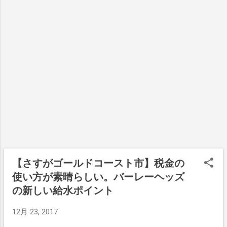
だね。 まぁそんなクリスマス。日本と豪州
で終了みたいなゆるーい波。 こんな時はシ
だと思う。ってゆうか陸の上でもこれと同
でちょっと違うのが、 クリスマスは祝うも
ングルフィンが大活躍。 そして前からやっ
じような感覚を楽しめるものがあるなら、
の ってところかな。 実際にやることはどっ
てみたかった、フィンの位置を一番前に持
ぜひ教えてもらいたい。 いやいや、無いよ
ちも変わらないんだけど、こちらの人は
ってきた。 これで板が動かしくなるはず。
ねきっと。 波が無い日でもこうして海に足
「クリスマスを祝う」とゆういい方をす
って思って張り切って波に乗ったのだが、
を運んで、水温が許すのであれば（今朝は
る。 日本だったら宗教の違いもあってなの
なんか乗りにくかったな。 波が小さいから
２２℃）ちょっと波と戯れる。 そしてまた
か、 祝う とは言わずに 楽しむ だもんね。
あれなんだけど、波を切るようには走って
最高な一日の始まりになるね。 あぁこれで
どちらにしてもクリスマスは１年のうち
くれないのね。 真っすぐ走って横にスライ
ボスの顔も立つよ。他のメンバーを差し置...
で、もっとも大きなファミリーイベントで
ドみたいな感じだったかな。 ボード自体も
あることには違いない。 イルミーネーショ
全く違うものに感じたね。 ま、ちょっと違
ン ゴールドコーストでも大きな家を持つ人
った事を楽しめるのも、こういったシング
たちの間では、コンペティションが行われ
ルフィンのいいところだね。 クリスマスが
るほどのハウスイルミネーションが盛んな
過ぎたら、サイクロンシーズンの始まり さ
のだ。 そのレベルが高すぎて観光名所にな
【さすがゴールドコースト市】税金の
てローカル達との間であいさつ代わりに話
ってしまうほど。 ローカルのバスツアーが
しているのは、この夏最初のサイクロンは
使い方が素晴らしい。バーレーヘッズ
登場したり、日系旅行会社がツアーに盛り
いつやってくるのかなってこと。 もうそろ
の新しい給水ポイント
込んでいたりとかなりの賑わいを見せてい
そろ気配を現わしてもいい頃なんだけどな
る。 今年もぼくは、家族を連れて近所のお
ぁ。 このままだとニューイヤーサーフも、
12月 23, 2017
宅へ見に行ってきたのだが、完全に圧倒さ
パッとしない感じで始まりそうな感じ。 今