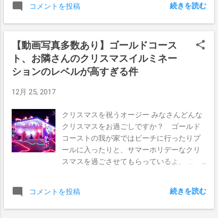
ビキニのおねぇちゃんばかりだ。 え？ビキ
続きを読む
コメントを投稿
たので行ってしまった。 ディラン君（20
ニってただの水着でしょ？下着じゃないん
歳）とコーリーさん（42歳）は同じ職場の
でしょ？ それは分かってる。しかしそれら
シェフたちだ。 普段思いっきりハードワー
の何が違うんだ？ 最小限の面積のみ有して
【動画写真多数あり】ゴールドコース
クしているのに、なんでこんなにも毎日海
いる薄っぺらい布切れだとゆうのは、全く
ト、お隣さんのクリスマスイルミネー
に向かおうとするのか？ 今日も忙しいんだ
同じじゃないか。 だからそっちばかり見ち
からゆっくり寝てりゃいいじゃん。 なんて
ションのレベルが高すぎる件
ゃうのもしょうがないし、後ろ姿がセクシ
思ったので奴らに言ってみたら、 「サーフ
ーダイナマイトなボンキュッボンを発見
12月 25, 2017
ィンをした後は仕事がはかどるよ」ってお
し、前から見てみると実際は７５歳のおば
前がいつも話してるから、俺たちもこうや
あちゃんだったなんて事に落胆するのも、
クリスマスを祝うオージー みなさんどんな
って頑張ってるんだよって言われてしまっ
この夏のビーチでは当たり前の出来事なん
クリスマスをお過ごしですか？ ゴールド
た。 全く、シェフをやってるような奴らっ
だと思うんだけどね。 まぁさておき、海に
コーストの我が家ではビーチに行ったりプ
て、なんでこんなに単純でアグレッシブ
飛び込むとゆうのは気持ちいもんだ。 身体
ールに入ったりと、サマーホリデーなクリ
で、やると決めたらとことん楽しむぞみた
が海に包まれた瞬間に、ぼくの身体の全神
スマスを過ごさせてもらっているよ。 この
いなのが多いんだろうか。 まぁおかげ様
経が反応してテンションの一番高いところ
２５日に働いている人はダブルペイなの
で、ぼくも思った以上にすっきりとした朝
まで一気に昇り詰めるからだ。 ウッキーだ
で、レストランのホールスタッフの時給で
を迎えることができたんだけどね。 今朝の
とか、どぉあ～気持ちい～！なんてゆう言
続きを読む
コメントを投稿
いうと５５ドルくらい貰える日だね。 子供
ディーバーは超小波 風が水面を押してでき
葉が出てくるのは自然な事なんだよね。 こ
たちは３つも４つもプレゼントを貰える日
た波なので、テイクオフしてちょっと進ん
の気持ち良さは他では味わえないものなん