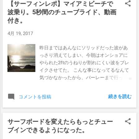
【サーフィンレポ】マイアミビーチで
となのだ。 これまでも決して低いハードル
ではないビジネスビザどころか、夢の永住
波乗り。5秒間のチューブライド、動画
権が取れないなんてゆう状況になってしま
付き。
った。 まだ発表されたばっかりなので、色
んな情報が飛び交わってて、何が正しいの
4月 19, 2017
か判断しずらいところなんだけど、ぼくが
色々チェックしてみた。 このサイトに書か
昨日まではあんなにソリッドだった波があ
れていたのが分かりやすいかなと思ったの
っさり消えてしまい、今朝はオンショアに
で、もっと簡単にまとめてみたのでどうか
やられた2ftのうねりが割れにくい波をブレ
読んでもらいたい。 http://gh-au.com/jp/ 現
イクさせてた。 こんな事になってるなんて
在、すでにビジネスビザで働いてる人には
気づかなかったから、バーレーまで行って
今後の滞在に影響はないとのことで、特に
みたんだけど、パドルアウトする価値無し
たくさんのサーファーたちが属する、お寿
のコンディション。 こりゃビーチが良いは
続きを読む
コメントを投稿
司屋で働いてる人たちはひとまず安心か
ずと思ってマイアミに行ってみたら、また
な。 ジャパレスで働きながら、長期滞在の
微妙なコンディション。 セットが入ると綺
チャンスを狙ってる人は多いからね。 しか
麗に割れてるように見えるバンクを発見で
サーフボードを変えたらもっとチュー
し、そこから先にある永住権申請に関して
きたので一応パドルアウト。 しかしロータ
ブインできるようになった。
は、今まで通りといかないらしいので、今
イドが重なっててアウトにも関わらずドッ
後も正確な情報を掴んでいち早く行動に移
カーーン！と浅い所でリップが叩きつけら