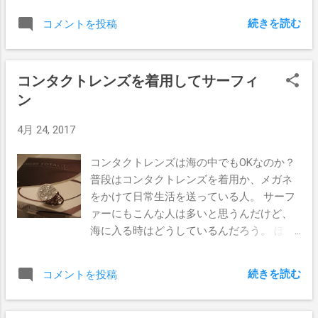
はDHDのwebサイトによると26.3Lとなって
ど、ショートボードは軽ければいいっても
続きを読む
コメントを投稿
いるんだけど、EPSだからもう少しボリュー
んでもないと思うのでそこは気にする必要
ムがあるのかもしれないが、今のぼくには
もないか。 今朝の波は2ftのクリーンコンデ
合ってそうな気がする。 そろそろバーレー
ィションで、セットが入ればロングウォー
コンタクトレンズを着用してサーフィ
の奥からチューブを抜けて来れるボードが
ル。 チューブもあるが結構ストレート気味
ン
見つかるのか、楽しみである。
なので、ほぼ抜けれない。 このボードに乗
ってみた結果、思いもよらぬ感触に心が浮
4月 24, 2017
きだってしまった。 パドル中にボードが安
定しやすく、スムーズに進む。 テイクオフ
コンタクトレンズは海の中でもOKなのか？
はどちらかとゆうと早い方。 走り出しから
普段はコンタクトレンズを着用か、メガネ
トップスピードに乗る。 とりあえず分かっ
をかけて日常生活を送っている人。 サーフ
たことはこれだけであるが、久しぶりな好
ァーにもこんな人は多いと思うんだけど、
ボードに嬉しくなってしまった。たぶん
海に入る時はどうしているんだろう。 ぼく
DHDボードとゆ先入観もあるとは思うんだ
はサーフィンする時でも、コンタクトレン
けどね（笑） しばらくはこのボードでバー
ズを着用したまま海に入るのだ。 ちなみに
レーの奥からのチューブをガンガン狙って
続きを読む
コメントを投稿
視力は両眼とも０．０３位で、確か左目の
いくつもりだ。
方がちょっと低い。 コンタクトレンズを外
した状態だと２メートル先はぼやけてしま