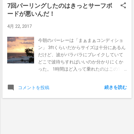
7回パーリングしたのはきっとサーフボ
い、家の中を歩き回るのも怖いと思う程、
ードが悪いんだ！
視力が悪いのだ。 当然海の中でも同じこと
で、コンタクト無しではうねりが入ってく
4月 22, 2017
るのが見えないので波が取れないし、他の
サーファーとの衝突も避けなきゃならない
今朝のバーレーは「まぁまぁコンディショ
から、やっぱりコンタクトレンズは欠かせ
ン」 3ftくらいだからサイズは十分にあるん
ないものとなっている。 こんな時に便利だ
だけど、波がバラバラにブレイクしていて
なって思うのが 使い捨てレンズ これだった
どこで波待ちすればいいのか分かりにくか
ら失くしても替えがいくらでもあるし、毎
った。 1時間ほど入って乗れたのはこの1本
日交換すれば目への負担が減るって言われ
だけ。 やっぱりバーレーではチューブライ
てるしね。 自分の度数がわかるなら、店舗
ディング狙いなので、クローズしそうでボ
で買うより格段に安いからネットで買うの
続きを読む
コメントを投稿
トムから巻き上げてくるホレたところから
もおススメ。 コンタクトレンズを失くしや
チャージするんだけど、今朝は見事に撃
すいのはチューブライディングに失敗した
沈。 テイクオフが全く上手くいかなくて、
時 今朝のサーフィンはバーレーで2ftのバレ
7回くらいパーリングしてしまった。 たぶ
ルと無風のコンディション。ハイタイドも
んボードが悪いんだなとか思っちゃったし
重なって流れも全くなしでとっても穏やか
（笑） 6'0"18'1/2"2'5/16 幅を3/4から7/8に
だった。 チューブを狙いまくってたんだけ
した方がいいと感じた。 また新しいボード