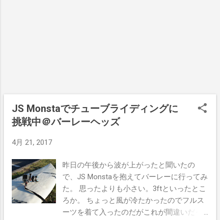
ど、一本もメイク出来ずに終わった。 突然
を探さなきゃ。。。 サンライズを見ている
やってきたまぁまぁサイズのセットを掴ん
となんだかラッキーな気分になる。毎朝当
で、チューブに入った瞬間にリップの水し
たり前に起こる現象なのに、日中はその存
ぶきが目に当たって、左目のコンタクトレ
在を忘れるくらい、いつまでも頭の上でギ
ンズが飛んで行ってしまった。 こうなって
ラギラしてるのに。 明日もいい波くるか
はもう上がるしかない。片目でも見えなく
な。
はないが、遠近感が取りづらいのでサーフ
ィンしにくいのだ。 こんな時、 メダリスト
ワンデープラス 【BC】8.6【PWR】-7.00 30
JS Monstaでチューブライディングに
枚入 のような、手軽に購入できる使い捨て
挑戦中＠バーレーヘッズ
を使ってて本当に良かったって思うね。 替
えのレンズを車に置いておけば、またすぐ
4月 21, 2017
にパドルアウトしてラインアップに戻れ
る。 コンタクトレンズを着用してサーフィ
昨日の午後から波が上がったと聞いたの
ンするなら、やっぱ使い捨てレンズならOK
で、JS Monstaを抱えてバーレーに行ってみ
かなって思う。
た。 思ったよりも小さい。3ftといったとこ
ろか。 ちょっと風が冷たかったのでフルス
ーツを着て入ったのだがこれが間違いだっ