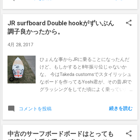
フラット。 しょうがないので３０分だけ入
どうとか、そんなややこしい事は後回しに
水。 そう言えばGoproを持って海に入るの
して、今は心行くまでサーフィンをとこと
が完全に習慣になってきた。 何がそんなに
んやって、このサーフィンライフの精度を
JR surfboard Double hookがずいぶん
楽しいのかって、いつか迫力のあるチュー
上げていきたいなって思ってるだけだか
調子良かったから。
ブライディングが撮れるかもしれないとゆ
ら。 その先に何があるかは分からないんだ
う期待と、海から上がったあとに全てのラ
けどね。サーファーらしく今日を生きてる
4月 28, 2017
イディングを振り返れる点かな。 自分がど
だけなのだ。 ホリエモンのおススメ本なの
んなラインで波に乗ってるのか、余分な動
ひょんな事からJRに乗ることになったんだ
で、手当たり次第読んでください。 タイト
きをしていないかなどを冷静に振り返る事
けど、もしかすると8年振り位じゃないか
ルをクリックすればアマゾンのサイトへ飛
ができるので、毎回反省をして次への課題
な。 今はTakeda customsでスタイリッシュ
んで、30秒後には読み始める事ができる
を立てることができるのだ。 もう一つは、
なボードを作ってるYoshi君が、その昔JRで
よ。 1 すべての教育は「洗脳」である 21世
「どうしても迫力のある映像を残したい」
グラッシングをしてた頃によく乗っていた
紀の脱・学校...
とゆう思いから、多少なりともリスクのあ
のだ。 ローカルからの人気はその当時から
る大きな波にチャージしたり、クローズセ
今も変わらずで、ユーザーを見かけない日
クションに突っ込んで深いチューブを狙っ
続きを読む
コメントを投稿
は無いほど。 JRはゴールドコーストを拠点
たりとゆうモチベーションにも繋がるの
としたDHD、 JSと並ぶトップブランドなの
だ。 ぼくが使っているのはGopro HERO4。
だ。 今回手に入れたのはDouble hookとゆう
これは画質がキレイだし、本体にディスプ
中古のサーフボードボードはとっても
ハイパフォーマンスボード。 ノーズもテー
レイがあるので、海から上がってすぐに映