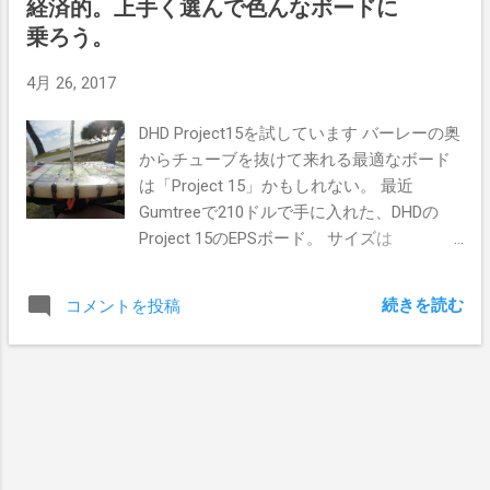
経済的。上手く選んで色んなボードに
ル幅もちょっぴりワイド。 サイズは
像をチェックすることができるので使いや
5'11×18'3/4×2'5/16で26L サーフィンしたの
乗ろう。
すいよ。コンピューターとかの知識がない
は南からの風波で2ft、まぁまぁなファンウ
ぼくでも、複雑な操作が無く扱えるのだ。
4月 26, 2017
ェーブのD-bah。 第一印象を語るには欠か
かなりの頻度で毎回使っているのだが、今
せないパドルなんだけど、かなりスムーズ
のところは不具合が一切ないので結構タフ
DHD Project15を試しています バーレーの奥
に進んでくれた。ノーズが水面にピョコっ
なカメラだと思う。 もし今のサーフィンに
からチューブを抜けて来れる最適なボード
と上がってくれるから安定感があったね。
マンネリしていたり、自分がどんなライン
は「Project 15」かもしれない。 最近
そしてテイクオフからスタンドアップ、ラ
でサーフィンしてるかを見てみたいならす
Gumtreeで210ドルで手に入れた、DHDの
インに入るときのスムーズさがかなり快適
ぐに買ってみよう。 アマゾンなら早くて次
Project 15のEPSボード。 サイズは
だった。これはテールに幅を持たせてると
の日には自宅に届くはず。
5'10"19"2'5/16でちょっと重いかなと思う。
ゆうだけじゃない気がする。なんか秘密が
残念ながら今日は北うねりが入り、バーレ
あるんじゃない？？ 乗った波は小波だし特
続きを読む
コメントを投稿
ーではいい波が割れてなかったので、マイ
別ソリッドとゆう訳じゃないからあまり大
アミビーチへ。 なかなかパワフルで、うま
きなことは言えないんだけど、 違和感があ
く走れればインサイドまで繋がる波だっ
ったのが、テール側のレールが入りすぎる
た。 なぜ数回しか乗ってないのに、このボ
ので、正確なコントロールが必要と思った
ードが調子いいみたいなことを言うのかと
かな。まぁこの辺はハイパフォーマンスボ
ゆうと、安定したテイクオフの早さとボト
ードなら当然のところだと思う。 とゆう感
ムから駆け上がる時の、グンと伸びるスピ
じなボードなので、波に乗れば勝手に走っ