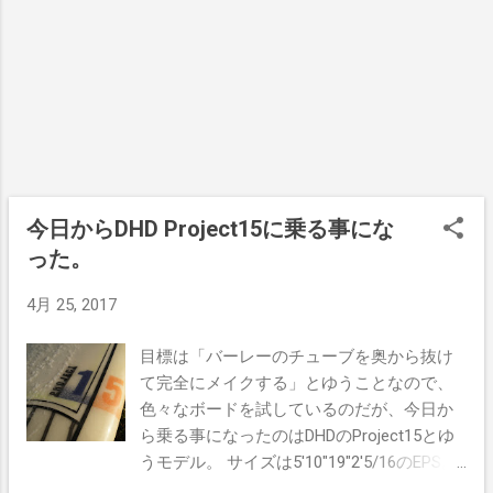
ード感が特徴的だなと思ったからだ。 ぼく
てくれるって訳じゃなかった。 だからちょ
レベルのサーフィンだと、アクションの入
っと難しいかなとも感じた。 ファーストイ
れやすさよりも、たくさんの波により簡単
ンプレッションとして興奮した点は、リエ
に乗れるかどうかが「いいボード」とゆう
ントリーのスムーズさかな。 トップで無理
ことになるのだ。 言ってしまえばサーフボ
なくスムーズにボードが動いて、すぐに身
ードなんてのはよっぽど変な形でない限
体の下まで戻ってくるのだ。 これはぼくみ
り、波に乗っていく事自体はそんなに難し
たいなアクションのスキルが低いサーファ
い事じゃない。 まぁコンペレベルだとまた
ーでも簡単に感じれると思う。 じゃあこの
違った話になってくるんだけど、フリーサ
今日からDHD Project15に乗る事にな
ボードをバーレーに持って行ったらどこま
ーファーならこんな感じでいいでしょ。 今
で乗れるか？ たぶんチューブでも行けると
った。
日のマイアミビーチは北うねりながらもど
思う。根拠はないけど。 まだボードを見た
っしりとしたパワーのあるうねりが入って
4月 25, 2017
くらいじゃ、どこの波に適してる...
来て、アウトのバンクでワイドに割れた
後、だらだらとインサイドまで繋がってい
目標は「バーレーのチューブを奥から抜け
た。 このProject 15は、テールを踏み込んで
て完全にメイクする」とゆうことなので、
からのレスポンスが敏感で、アップスでス
色々なボードを試しているのだが、今日か
イスイと走ってくれた。 フロントフィンの
ら乗る事になったのはDHDのProject15とゆ
後ろのボード幅が、結構ワイドなのがワー
うモデル。 サイズは5'10"19"2'5/16のEPS。
クしているのだと思ったね。 このProject 15
ちょっと重いかなとゆう気がしたんだけ