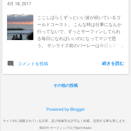
4月 18, 2017
さなきゃならないとゆうことになってい
れてた。 せっかくなんで15分だけと決め、
る。 これから永住権を狙おうとしている若
乗ったセットがこれ。5秒の動画になっちゃ
ここしばらくずっといい波が続いているゴ
者にとっては、なんともキビシイ時代に突
ったのは適当にやっちゃった結果なんだけ
ールドコースト。 こんな時は仕事になんか
入してしまったみたいだ。 ビジネスビザに
どね。 「お、チューブだ」って思った瞬間
行ってないで、ずっとサーフィンしてられ
ついての新ルールは ２０１７年４月１９日
には、フェイスから押し上げてくるダブル
る毎日になればいいのになってマジで思
より即日有効 ビジネスビザの新規申請用の
アップに足元を持って行かれてワイプアウ
う。 サンライズ前のバーレーは今日も静か
職業リスト（CSOL）には、ぼくらサーファ
ト。 一瞬でボトムに叩きつけられ立ち上が
で幻想的な東の空が輝いていた。 波は3ftア
ーの間では一番ポピュラーである調理師
ってみたら、腰ほどの深さしかなかった
ベレージの、15分に一度入ってくるセット
や、レストランマネージャーが残っている
（笑） こんな浅い所で波に乗ったら危ない
続きを読む
コメントを投稿
が5ftもあるチュービーコンディション。 う
のでちょっと安心。 新リストはCSOLから
危ない。 すぐに上がってやったよ（笑） こ
ねりが南寄りなのでストレートなブレイク
STSOL (Short Term Skilled Occupation List)
うやって海に行けば毎日サーフィンできる
となっていたが、ファンウェーブには違い
と改名され、６か月ごとに見直しが行われ
環境がすごく楽しくて幸せなんだけど、い
その他の投稿
なかった。 ナショナルパークへのアクセス
るとのこと。ここにも調理師はなんとか残
つも同じ所でサーフィンする癖がついてい
はまだ工事中。様子を見てるとサーファー
っている。 ４月１９日以降より発行される
ると、いざこうやって波が無くなって来た
たちがフェンスの下を転がって向こうに抜
調理師のビジネスビザについては、すべて
時に次にどうしたらいいのか分からなくな
けていたのがちょっと笑えた。 実は「サー
Powered by Blogger
有効期限が最大２年となり、４年ビザは発
るような感覚が不安だなぁって思う。 波に
ファー専用の仮設階段」が設置されてい
行されません。 ２０１７年７月１日より
対するアンテナが弱くなるって、こうゆう
サイト内に掲載されている文章、及び画像等を許可なく転載、流用する事を禁じます。
て、ちょっと回っていけばもっと安全にア
STSOLリストは必要の度に見直されてしま
ことなのかな。 波を求めてウロウロとドラ
©2019 サーフィンブログSpirit Kooks
クセスできるのにね。 チューブがあるバー