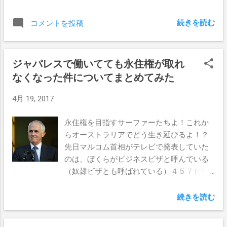
た。 海の中の水温はまだ温かくて、太陽が
昇って来たら急に暑くなって来たのだ。 夏
続きを読む
コメントを投稿
が戻って来たのかと思ったよ。 JSのMonsta
は今日も絶好調。 チューブをに数本チャー
ジしてまともに残った映像がこの2本。 な
ジャパレスで働いてても永住権が取れ
んか抜けれそうで抜けれなくて、もどかし
なくなった件についてまとめてみた
かったなぁ。 明日はきっとメイクできるは
ず。
4月 19, 2017
永住権を目指すサーファーたちよ！これか
らオーストラリアでどう生き延びるよ！？
先日マルコム首相がテレビで発表していた
のは、ぼくらがビジネスビザと呼んでいる
（奴隷ビザとも呼ばれている）４５７ビザ
を廃止にしちゃうとゆう重大な事だった。
何が重大かとゆうとこれから先にぼくらの
続きを読む
ように、オーストラリアに長く住みたいと
願う、多くの若者たちの夢を断つとゆうこ