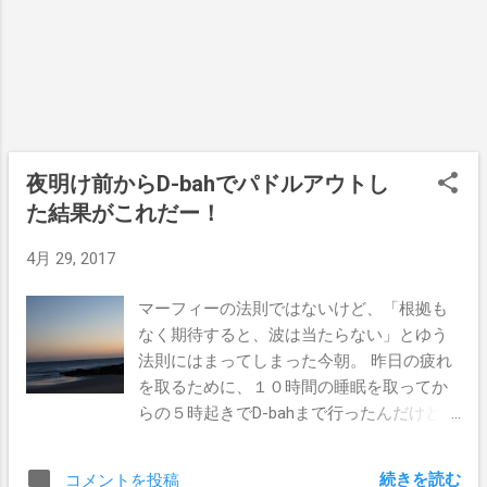
ば端末からワンクリックで購入でき、ダウ
ンロード完了までほんの30秒ほどなので、
次から次へと読み続けることができるの
だ。 本は溜まれば場所を取るし、一度読ん
だ本をもう一度手に取る確率もそんなに高
いわけじゃないから、今更ながらKindleはこ
れからの時代のマストアイテムでしょう。
夜明け前からD-bahでパドルアウトし
色々種類があるんだけど、1万円以下で買え
た結果がこれだー！
るものもあるよ。 サーフィンの合間に読ん
だ13冊 今月はいつもよりも少し多い13冊の
4月 29, 2017
本を読んだんだけど、全部ホリエモン
（笑） まぁ彼の事を好きか嫌いかは別とし
マーフィーの法則ではないけど、「根拠も
ましょうか。 会社勤めで給料を貰って、ゴ
なく期待すると、波は当たらない」とゆう
ールドコーストでのほほんとサーフィンラ
法則にはまってしまった今朝。 昨日の疲れ
イフを送ってるぼくの心に突き刺さる言葉
を取るために、１０時間の睡眠を取ってか
が沢山あったよ。 だからと言って単純に刺
らの５時起きでD-bahまで行ったんだけど、
激を受けて、「ウォー！！燃えてきた！俺
超小波だった。 本当はスナッパーを狙って
も何かやるぞ～～！」ってのは無いかも
行ったんだけど、写真の通りあっちはほぼ
続きを読む
コメントを投稿
（笑） だってお金がどうとか、ビジネスが