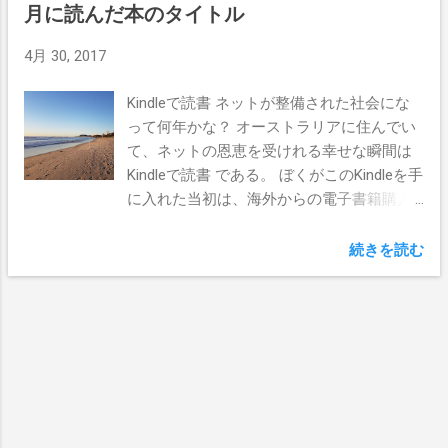
月に読んだ本のタイトル
4月 30, 2017
Kindleで読書 ネットが整備された社会にな
って何年かな？ オーストラリアに住んでい
て、ネットの恩恵を受けれる幸せな瞬間は
Kindleで読書 である。 ぼくがこのKindleを手
に入れた当初は、海外からの電子書籍購入
に制限があって思うように買えなかったの
だが、気が付けばいつでも自由に何冊でも
続きを読む
手に入るようになった。 それに最近では新
刊本でも、最初から電子書籍と同時リリー
スとなっているので、日本に住んでいた時
と同じペースで本を読むことができるのが
ありがたい。 むしろ書店でレジの列に並ん
で、煩わしい「本にカバーは付けますか」
のような無駄なことに時間を使わなくて済
むのがいいね。 KindleはWifiに繋がっていれ