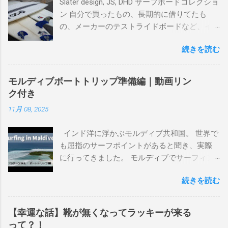
Slater design, JS, DHD サーフボードコレクショ
ン 自分で買ったもの、長期的に借りてたも
の、メーカーのテストライドボードなど、イ
ンプレを書けるほど真剣に乗ってきたボード
続きを読む
を書き残しているページです。 記録と残して
るので、過去のボードたちはもうすでに人に
譲って、手元に無いのがほとんどだけど。 色
モルディブボートトリップ準備編｜動画リン
んなサーフボードに乗って、サーフィンの世
ク付き
界にどっぷり浸かりたいですね。 追記 一番
11月 08, 2025
上から最も古いボードで最新ボードは一番最
後になります。 ホーム バーレーヘッズ、マ
インド洋に浮かぶモルディブ共和国。 世界で
ーメイドビーチ 最もロングライドしてきたポ
も屈指のサーフポイントがあると聞き、実際
イント スナッパー、レインボーベイ、グリ
に行ってきました。 モルディブでサーフィン
ーンマウント、クーリービーチ、キラ、レノ
を楽しむ方法は大きく2つ。ひとつは、島のホ
ックスヘッド、グラニット チューブライドを
続きを読む
テルやリゾートに滞在して目の前のブレイク
狙っているポイント バーレー、キラ、レイ
を独占するスタイル。もうひとつが、複数の
ンボーベイ、クーリービーチ 絶対に入りたい
ポイントを巡る「ボートトリップ」です。 今
ポイント ベルズビーチ、グレートオーシャ
【幸運な話】靴が無くなってラッキーが来る
回はそのボートトリップで、時間と空間の贅
ンロードの崖下、メンタワイ、 身長 170cm
って？！