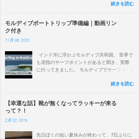
続きを読む
を書き残しているページです。 記録と残して
るので、過去のボードたちはもうすでに人に
譲って、手元に無いのがほとんどだけど。 色
モルディブボートトリップ準備編｜動画リン
んなサーフボードに乗って、サーフィンの世
ク付き
界にどっぷり浸かりたいですね。 追記 一番
11月 08, 2025
上から最も古いボードで最新ボードは一番最
後になります。 ホーム バーレーヘッズ、マ
インド洋に浮かぶモルディブ共和国。 世界で
ーメイドビーチ 最もロングライドしてきたポ
も屈指のサーフポイントがあると聞き、実際
イント スナッパー、レインボーベイ、グリ
に行ってきました。 モルディブでサーフィン
ーンマウント、クーリービーチ、キラ、レノ
を楽しむ方法は大きく2つ。ひとつは、島のホ
ックスヘッド、グラニット チューブライドを
続きを読む
テルやリゾートに滞在して目の前のブレイク
狙っているポイント バーレー、キラ、レイ
を独占するスタイル。もうひとつが、複数の
ンボーベイ、クーリービーチ 絶対に入りたい
ポイントを巡る「ボートトリップ」です。 今
ポイント ベルズビーチ、グレートオーシャ
【幸運な話】靴が無くなってラッキーが来る
回はそのボートトリップで、時間と空間の贅
ンロードの崖下、メンタワイ、 身長 170cm
って？！
沢を存分に味わってきました。 まずは動画を
体重 66kg（2018年まで）69.5kg (2020年）
2月 02, 2016
ご覧ください。 日本からモルディブまでのア
68.5㎏（2023年）68.5kg （2025年） スタンス
クセス 今回のサーフトリップは、サーフィン
ナチュラル DHD DX-1
先日ぼくの短い夏休みが終わって、7日ぶりに
系YouTubeチャンネル「よういちチャンネル
5'10"×18'3/8×2'3/16 Glassing Team 4×4