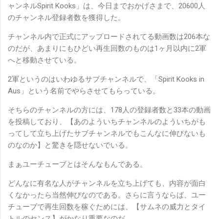
ャンネルSpirit Kooks」は、今日までおかげさまで、20600人
のチャンネル登録者数を獲得した。
チャンネル内で正式にアップロードされてる動画数は206本な
のだが、あまりにもひどい再生回数のものは1ヶ月以内に2軍
へと移動させている。
2軍というのはいわゆるサブチャンネルで、「Spirit Kooks in
Aus」という名前でやらさせてもらっている。
そちらのチャンネルの方には、178人の登録者数と33本の動画
を投稿しており、【あのよういちチャンネルのよういちがも
ってして立ち上げたサブチャンネルでもこんなに伸びないも
のなのか】と驚きを隠せないでいる。
まぁユーチューブとはそんなもんである。
どんなに有名な人がチャンネルを立ち上げても、内容が面白
くなかったら当然伸びなのである。さらに言うならば、ユー
チューブで再生回数を稼ぐためには、【サムネの威力とタイ
トルのセンス】がかなり重要なのだ。