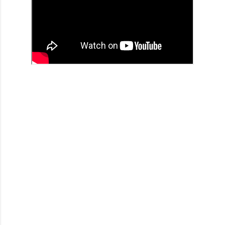
コ
メ
ン
ト