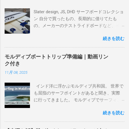
Slater design, JS, DHD サーフボードコレクショ
ン 自分で買ったもの、長期的に借りてたも
の、メーカーのテストライドボードなど、イ
ンプレを書けるほど真剣に乗ってきたボード
続きを読む
を書き残しているページです。 記録と残して
るので、過去のボードたちはもうすでに人に
譲って、手元に無いのがほとんどだけど。 色
モルディブボートトリップ準備編｜動画リン
んなサーフボードに乗って、サーフィンの世
ク付き
界にどっぷり浸かりたいですね。 追記 一番
11月 08, 2025
上から最も古いボードで最新ボードは一番最
後になります。 ホーム バーレーヘッズ、マ
インド洋に浮かぶモルディブ共和国。 世界で
ーメイドビーチ 最もロングライドしてきたポ
も屈指のサーフポイントがあると聞き、実際
イント スナッパー、レインボーベイ、グリ
に行ってきました。 モルディブでサーフィン
ーンマウント、クーリービーチ、キラ、レノ
を楽しむ方法は大きく2つ。ひとつは、島のホ
ックスヘッド、グラニット チューブライドを
続きを読む
テルやリゾートに滞在して目の前のブレイク
狙っているポイント バーレー、キラ、レイ
を独占するスタイル。もうひとつが、複数の
ンボーベイ、クーリービーチ 絶対に入りたい
ポイントを巡る「ボートトリップ」です。 今