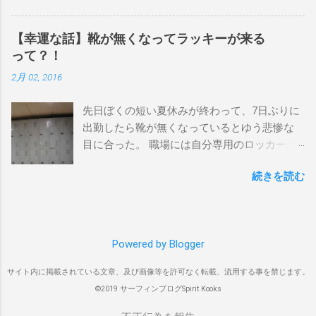
狙っているポイント バーレー、キラ、レイ
を独占するスタイル。もうひとつが、複数の
ンボーベイ、クーリービーチ 絶対に入りたい
ポイントを巡る「ボートトリップ」です。 今
ポイント ベルズビーチ、グレートオーシャ
【幸運な話】靴が無くなってラッキーが来る
回はそのボートトリップで、時間と空間の贅
ンロードの崖下、メンタワイ、 身長 170cm
って？！
沢を存分に味わってきました。 まずは動画を
体重 66kg（2018年まで）69.5kg (2020年）
2月 02, 2016
ご覧ください。 日本からモルディブまでのア
68.5㎏（2023年）68.5kg （2025年） スタンス
クセス 今回のサーフトリップは、サーフィン
ナチュラル DHD DX-1
先日ぼくの短い夏休みが終わって、7日ぶりに
系YouTubeチャンネル「よういちチャンネル
5'10"×18'3/8×2'3/16 Glassing Team 4×4
出勤したら靴が無くなっているとゆう悲惨な
Spirit Kooks」と、国内外のサーフトリップ専
Extra Toe patch FCS Dacy 6'0 Nick Maz 5'5"×
目に合った。 職場には自分専用のロッカーが
門旅行会社「Geekoutトラベル」さんとのコラ
18'7/8"×2'5/18 FCS 375mm 295mm Firewire
あって、着替えや予備の包丁などをしまい込
ボ企画として開催されました。ここでは、実
Slater design OMNI 5' 3"×18'5/8"×2'1/4" Round
続きを読む
んでいるのだが、仕事中に履いているシェフ
際に行ったアクセス方法やスケジュールをま
tail24.9L Firewire Tomo surfboard EVO 5′
シューズだけは中にしまわないで、ロッカー
とめます。 成田空港から出発 集合は朝9時、
1″×18'1/2″×2'1/4″ 24.5L Rocket Ace
の上に置いている。 他のみんなも同じように
成田国際空港第3ターミナルのチェックインカ
Surfboard Bumtail-Catfish 5'5"× 20'1/2 ×2'5/8
してるし、キッチンで使った靴をロッカーの
ウンター。 今回はスリランカ航空を利用し、
Qu...
Powered by Blogger
中には入れたくないのはみんな同じなのだ。
スリランカ・コロンボ空港で乗り換えてモル
出勤したのは朝の４時半。 その時、ほかには
ディブのマレ空港へ向かいました。 預け荷物
サイト内に掲載されている文章、及び画像等を許可なく転載、流用する事を禁じます。
誰もいなくてぼく一人だった。 休み明けのフ
は30kgまで スリランカ航空では30kgまで無料
©2019 サーフィンブログSpirit Kooks
レッシュな気持ちで仕事にとりかかろうと思
で預けられ、サーフボードの追加料金もな
ってたのに、今までにあり得なかった事態に