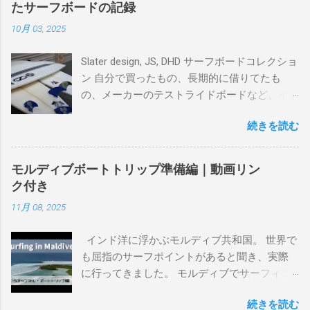
たサーフボードの記録
10月 03, 2025
Slater design, JS, DHD サーフボードコレクショ
ン 自分で買ったもの、長期的に借りてたも
の、メーカーのテストライドボードなど、イ
ンプレを書けるほど真剣に乗ってきたボード
続きを読む
を書き残しているページです。 記録と残して
るので、過去のボードたちはもうすでに人に
譲って、手元に無いのがほとんどだけど。 色
モルディブボートトリップ準備編｜動画リン
んなサーフボードに乗って、サーフィンの世
ク付き
界にどっぷり浸かりたいですね。 追記 一番
11月 08, 2025
上から最も古いボードで最新ボードは一番最
後になります。 ホーム バーレーヘッズ、マ
インド洋に浮かぶモルディブ共和国。 世界で
ーメイドビーチ 最もロングライドしてきたポ
も屈指のサーフポイントがあると聞き、実際
イント スナッパー、レインボーベイ、グリ
に行ってきました。 モルディブでサーフィン
ーンマウント、クーリービーチ、キラ、レノ
を楽しむ方法は大きく2つ。ひとつは、島のホ
ックスヘッド、グラニット チューブライドを
続きを読む
テルやリゾートに滞在して目の前のブレイク