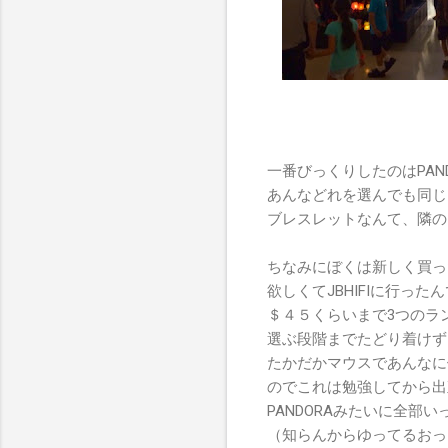
一番びっくりしたのはPAN
あんなどれを選んでも同じ
ブレスレットなんて、隣の
ちなみにぼくは新しく買っ
欲しくてJBHIFIに行っ
＄４５くらいまで3つのラ
選ぶ段階までたどり着けず
たかだかマウスであんなに
のでこれは勉強してから出
PANDORAみたいに全部
（知らんからゆってるおっ