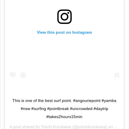
View this post on Instagram
This is one of the best surf point. #angouriepoint #yamba
#nsw #surfing #pointbreak #uncrowded #daytrip
#takes2hours15min
A post shared by
Yoichi Kurokawa
(@yoichikurokawa) on
Jan 6, 