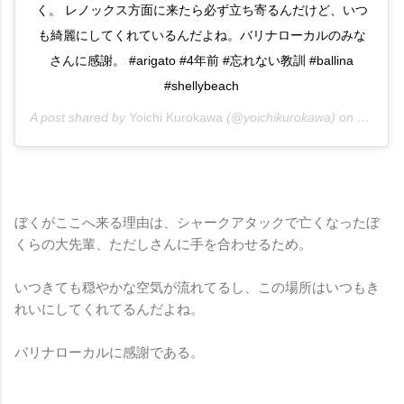
く。 レノックス方面に来たら必ず立ち寄るんだけど、いつ
も綺麗にしてくれているんだよね。バリナローカルのみな
さんに感謝。 #arigato #4年前 #忘れない教訓 #ballina
#shellybeach
A post shared by
Yoichi Kurokawa
(@yoichikurokawa) on
Jan 7, 
ぼくがここへ来る理由は、シャークアタックで亡くなったぼ
くらの大先輩、ただしさんに手を合わせるため。
いつきても穏やかな空気が流れてるし、この場所はいつもき
れいにしてくれてるんだよね。
バリナローカルに感謝である。