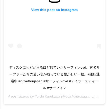
View this post on Instagram
ディスクにヒビが入るほど観ていたサーフィンdvd。有名サ
ーファーたちの若い姿が残っている懐かしい一枚。#運転通
過中 #drivethrujapan #サーフィンdvd #テイラースティー
ル #サーフィン
A post shared by
Yoichi Kurokawa
(@yoichikurokawa) on
Dec 29,