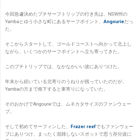
今回急遽決めたプチサーフトリップの行き先は、NSW州の
Yambaとゆう小さな町にあるサーフポイント、
Angourie
だっ
た。
そこからスタートして、ゴールドコーストへ向かって北上し
ながら、いくつかのサーフポイントへ立ち寄ってきた。
このプチトリップでは、なかなかいい波にありつけた。
年末から続いている北寄りのうねりが残っていたのだが、
Yambaの方まで南下すると東寄りになっていた。
そのおかげでAngourieでは、ムネカタサイズのファンウェー
ブ。
そして初めてサーフィンした、
Frazer reef
でもファンウェー
ブにありつけ、まったく混雑しないスポットで思う存分波に