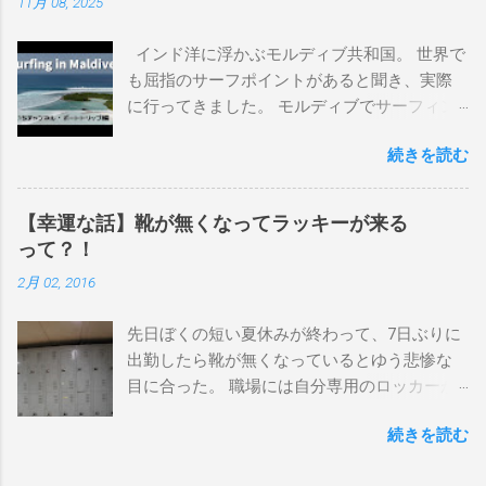
11月 08, 2025
上から最も古いボードで最新ボードは一番最
後になります。 ホーム バーレーヘッズ、マ
インド洋に浮かぶモルディブ共和国。 世界で
ーメイドビーチ 最もロングライドしてきたポ
も屈指のサーフポイントがあると聞き、実際
イント スナッパー、レインボーベイ、グリ
に行ってきました。 モルディブでサーフィン
ーンマウント、クーリービーチ、キラ、レノ
を楽しむ方法は大きく2つ。ひとつは、島のホ
ックスヘッド、グラニット チューブライドを
続きを読む
テルやリゾートに滞在して目の前のブレイク
狙っているポイント バーレー、キラ、レイ
を独占するスタイル。もうひとつが、複数の
ンボーベイ、クーリービーチ 絶対に入りたい
ポイントを巡る「ボートトリップ」です。 今
ポイント ベルズビーチ、グレートオーシャ
【幸運な話】靴が無くなってラッキーが来る
回はそのボートトリップで、時間と空間の贅
ンロードの崖下、メンタワイ、 身長 170cm
って？！
沢を存分に味わってきました。 まずは動画を
体重 66kg（2018年まで）69.5kg (2020年）
2月 02, 2016
ご覧ください。 日本からモルディブまでのア
68.5㎏（2023年）68.5kg （2025年） スタンス
クセス 今回のサーフトリップは、サーフィン
ナチュラル DHD DX-1
先日ぼくの短い夏休みが終わって、7日ぶりに
系YouTubeチャンネル「よういちチャンネル
5'10"×18'3/8×2'3/16 Glassing Team 4×4
出勤したら靴が無くなっているとゆう悲惨な
Spirit Kooks」と、国内外のサーフトリップ専
Extra Toe patch FCS Dacy 6'0 Nick Maz 5'5"×
目に合った。 職場には自分専用のロッカーが
門旅行会社「Geekoutトラベル」さんとのコラ
18'7/8"×2'5/18 FCS 375mm 295mm Firewire
あって、着替えや予備の包丁などをしまい込
ボ企画として開催されました。ここでは、実
Slater design OMNI 5' 3"×18'5/8"×2'1/4" Round
続きを読む
んでいるのだが、仕事中に履いているシェフ
際に行ったアクセス方法やスケジュールをま
tail24.9L Firewire Tomo surfboard EVO 5′
シューズだけは中にしまわないで、ロッカー
とめます。 成田空港から出発 集合は朝9時、
1″×18'1/2″×2'1/4″ 24.5L Rocket Ace