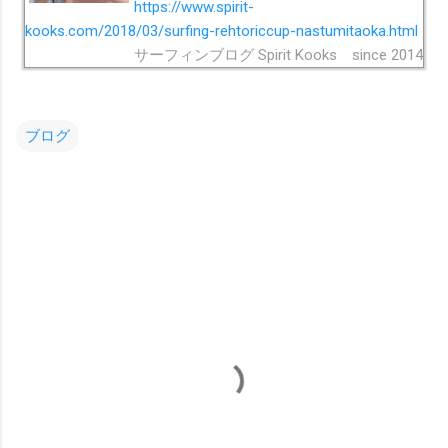
https://www.spirit-
kooks.com/2018/03/surfing-rehtoriccup-nastumitaoka.html
サーフィンブログ Spirit Kooks since 2014
ブログ
コ
メ
ン
ト