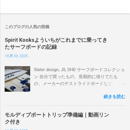
このブログの人気の投稿
Spirit Kooksよういちがこれまでに乗ってき
たサーフボードの記録
10月 03, 2025
Slater design, JS, DHD サーフボードコレクショ
ン 自分で買ったもの、長期的に借りてたも
の、メーカーのテストライドボードなど、イ
ンプレを書けるほど真剣に乗ってきたボード
続きを読む
を書き残しているページです。 記録と残して
るので、過去のボードたちはもうすでに人に
譲って、手元に無いのがほとんどだけど。 色
モルディブボートトリップ準備編｜動画リン
んなサーフボードに乗って、サーフィンの世
ク付き
界にどっぷり浸かりたいですね。 追記 一番