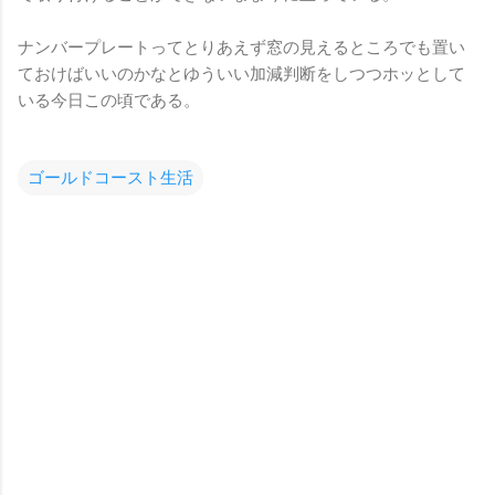
ナンバープレートってとりあえず窓の見えるところでも置い
ておけばいいのかなとゆういい加減判断をしつつホッとして
いる今日この頃である。
ゴールドコースト生活
コ
メ
ン
ト