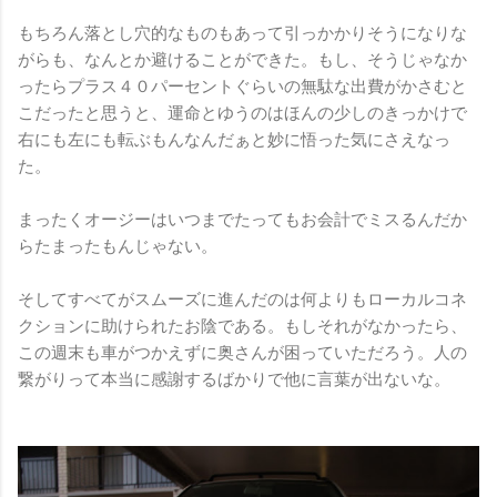
もちろん落とし穴的なものもあって引っかかりそうになりな
がらも、なんとか避けることができた。もし、そうじゃなか
ったらプラス４０パーセントぐらいの無駄な出費がかさむと
こだったと思うと、運命とゆうのはほんの少しのきっかけで
右にも左にも転ぶもんなんだぁと妙に悟った気にさえなっ
た。
まったくオージーはいつまでたってもお会計でミスるんだか
らたまったもんじゃない。
そしてすべてがスムーズに進んだのは何よりもローカルコネ
クションに助けられたお陰である。もしそれがなかったら、
この週末も車がつかえずに奥さんが困っていただろう。人の
繋がりって本当に感謝するばかりで他に言葉が出ないな。