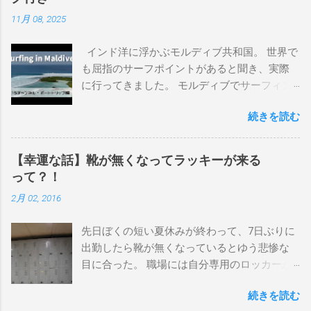
界にどっぷり浸かりたいですね。 追記 一番
11月 08, 2025
上から最も古いボードで最新ボードは一番最
後になります。 ホーム バーレーヘッズ、マ
インド洋に浮かぶモルディブ共和国。 世界で
ーメイドビーチ 最もロングライドしてきたポ
も屈指のサーフポイントがあると聞き、実際
イント スナッパー、レインボーベイ、グリ
に行ってきました。 モルディブでサーフィン
ーンマウント、クーリービーチ、キラ、レノ
を楽しむ方法は大きく2つ。ひとつは、島のホ
ックスヘッド、グラニット チューブライドを
続きを読む
テルやリゾートに滞在して目の前のブレイク
狙っているポイント バーレー、キラ、レイ
を独占するスタイル。もうひとつが、複数の
ンボーベイ、クーリービーチ 絶対に入りたい
ポイントを巡る「ボートトリップ」です。 今
ポイント ベルズビーチ、グレートオーシャ
【幸運な話】靴が無くなってラッキーが来る
回はそのボートトリップで、時間と空間の贅
ンロードの崖下、メンタワイ、 身長 170cm
って？！
沢を存分に味わってきました。 まずは動画を
体重 66kg（2018年まで）69.5kg (2020年）
2月 02, 2016
ご覧ください。 日本からモルディブまでのア
68.5㎏（2023年）68.5kg （2025年） スタンス
クセス 今回のサーフトリップは、サーフィン
ナチュラル DHD DX-1
先日ぼくの短い夏休みが終わって、7日ぶりに
系YouTubeチャンネル「よういちチャンネル
5'10"×18'3/8×2'3/16 Glassing Team 4×4
出勤したら靴が無くなっているとゆう悲惨な
Spirit Kooks」と、国内外のサーフトリップ専
Extra Toe patch FCS Dacy 6'0 Nick Maz 5'5"×
目に合った。 職場には自分専用のロッカーが
門旅行会社「Geekoutトラベル」さんとのコラ
18'7/8"×2'5/18 FCS 375mm 295mm Firewire
あって、着替えや予備の包丁などをしまい込
ボ企画として開催されました。ここでは、実
Slater design OMNI 5' 3"×18'5/8"×2'1/4" Round
続きを読む
んでいるのだが、仕事中に履いているシェフ
際に行ったアクセス方法やスケジュールをま
tail24.9L Firewire Tomo surfboard EVO 5′