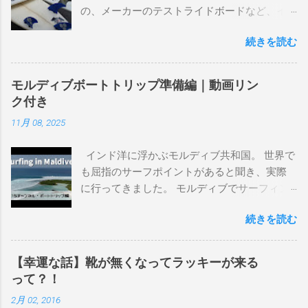
の、メーカーのテストライドボードなど、イ
ンプレを書けるほど真剣に乗ってきたボード
続きを読む
を書き残しているページです。 記録と残して
るので、過去のボードたちはもうすでに人に
譲って、手元に無いのがほとんどだけど。 色
モルディブボートトリップ準備編｜動画リン
んなサーフボードに乗って、サーフィンの世
ク付き
界にどっぷり浸かりたいですね。 追記 一番
11月 08, 2025
上から最も古いボードで最新ボードは一番最
後になります。 ホーム バーレーヘッズ、マ
インド洋に浮かぶモルディブ共和国。 世界で
ーメイドビーチ 最もロングライドしてきたポ
も屈指のサーフポイントがあると聞き、実際
イント スナッパー、レインボーベイ、グリ
に行ってきました。 モルディブでサーフィン
ーンマウント、クーリービーチ、キラ、レノ
を楽しむ方法は大きく2つ。ひとつは、島のホ
ックスヘッド、グラニット チューブライドを
続きを読む
テルやリゾートに滞在して目の前のブレイク
狙っているポイント バーレー、キラ、レイ
を独占するスタイル。もうひとつが、複数の
ンボーベイ、クーリービーチ 絶対に入りたい
ポイントを巡る「ボートトリップ」です。 今
ポイント ベルズビーチ、グレートオーシャ
【幸運な話】靴が無くなってラッキーが来る
回はそのボートトリップで、時間と空間の贅
ンロードの崖下、メンタワイ、 身長 170cm
って？！
沢を存分に味わってきました。 まずは動画を
体重 66kg（2018年まで）69.5kg (2020年）
2月 02, 2016
ご覧ください。 日本からモルディブまでのア
68.5㎏（2023年）68.5kg （2025年） スタンス