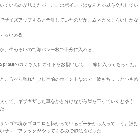
いているのが見えたが、ここのポイントはなんとか風を交わして
でサイズアップすると予測していたのだが、ムネカタぐらいしか
くらいある。
が、生ぬるいので海パン一枚で十分に入れる。
Sprout
のカズさんにガイドをお願いして、一緒に入ってもらった
ところから離れた少し手前のポイントなので、波もちょっと小さ
入って、ギザギザした草をかき分けながら崖を下っていくとゆう
だ。
サンゴの塊がゴロゴロと転がっているビーチから入っていく。波
いサンゴアタックがやってくるので超危険だった。