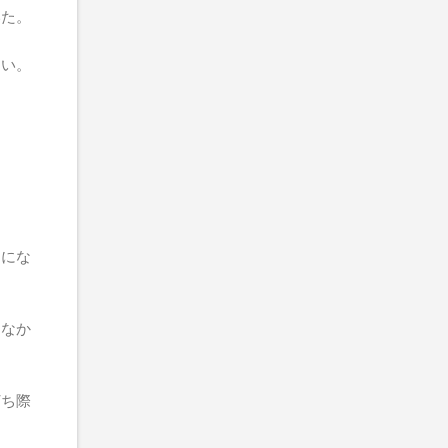
いた。
ない。
。
めにな
、なか
打ち際