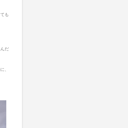
てても
いんだ
のに、