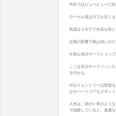
沖合ではビュービューに吹
ローカル達はダブル近くま
気温は２８℃で水温も同じ
台風の影響で風は強いのだ
今朝も地元サーフショップ
ここは先日サーフィンした
るのかな。
やはりエントリーは獣道を
なかハードコアなスポット
入水は、頭がい骨のような
で躊躇していると、遠慮な