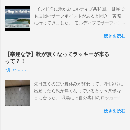
後になります。 ホーム バーレーヘッズ、マ
インド洋に浮かぶモルディブ共和国。 世界で
ーメイドビーチ 最もロングライドしてきたポ
も屈指のサーフポイントがあると聞き、実際
イント スナッパー、レインボーベイ、グリ
に行ってきました。 モルディブでサーフィン
ーンマウント、クーリービーチ、キラ、レノ
を楽しむ方法は大きく2つ。ひとつは、島のホ
ックスヘッド、グラニット チューブライドを
続きを読む
テルやリゾートに滞在して目の前のブレイク
狙っているポイント バーレー、キラ、レイ
を独占するスタイル。もうひとつが、複数の
ンボーベイ、クーリービーチ 絶対に入りたい
ポイントを巡る「ボートトリップ」です。 今
ポイント ベルズビーチ、グレートオーシャ
【幸運な話】靴が無くなってラッキーが来る
回はそのボートトリップで、時間と空間の贅
ンロードの崖下、メンタワイ、 身長 170cm
って？！
沢を存分に味わってきました。 まずは動画を
体重 66kg（2018年まで）69.5kg (2020年）
2月 02, 2016
ご覧ください。 日本からモルディブまでのア
68.5㎏（2023年）68.5kg （2025年） スタンス
クセス 今回のサーフトリップは、サーフィン
ナチュラル DHD DX-1
先日ぼくの短い夏休みが終わって、7日ぶりに
系YouTubeチャンネル「よういちチャンネル
5'10"×18'3/8×2'3/16 Glassing Team 4×4
出勤したら靴が無くなっているとゆう悲惨な
Spirit Kooks」と、国内外のサーフトリップ専
Extra Toe patch FCS Dacy 6'0 Nick Maz 5'5"×
目に合った。 職場には自分専用のロッカーが
門旅行会社「Geekoutトラベル」さんとのコラ
18'7/8"×2'5/18 FCS 375mm 295mm Firewire
あって、着替えや予備の包丁などをしまい込
ボ企画として開催されました。ここでは、実
Slater design OMNI 5' 3"×18'5/8"×2'1/4" Round
続きを読む
んでいるのだが、仕事中に履いているシェフ
際に行ったアクセス方法やスケジュールをま
tail24.9L Firewire Tomo surfboard EVO 5′
シューズだけは中にしまわないで、ロッカー
とめます。 成田空港から出発 集合は朝9時、
1″×18'1/2″×2'1/4″ 24.5L Rocket Ace
の上に置いている。 他のみんなも同じように
成田国際空港第3ターミナルのチェックインカ
Surfboard Bumtail-Catfish 5'5"× 20'1/2 ×2'5/8