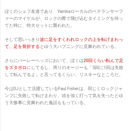
ぼくのシェフ友達であり、Yambaローカルのベテランサーフ
ァーのマイケルが、ロックの際で飛び込むタイミングを待っ
てた時に、特大セットに襲われた。
そして思いっきり
波に足をすくわれロックの上を転げまわっ
て、足を骨折する
とゆう大ハプニングに見舞われている。
さらにバーレーヘッズにおいて、ぼくは
20回くらい転んで足
をズタボロ
にしてるし、周りのオージーも「5回に1回は失敗
して転んでるよ」と言ってるくらい、リスキーなところだ。
今はDJとして活躍しているPaul Fisherは、同じくロックジャ
ンプに失敗して転げまわり、頭を強く打って気を失ったとゆ
う大惨事に見舞われた逸話ももっている。