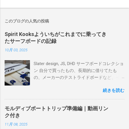
このブログの人気の投稿
Spirit Kooksよういちがこれまでに乗ってき
たサーフボードの記録
10月 03, 2025
Slater design, JS, DHD サーフボードコレクショ
ン 自分で買ったもの、長期的に借りてたも
の、メーカーのテストライドボードなど、イ
ンプレを書けるほど真剣に乗ってきたボード
続きを読む
を書き残しているページです。 記録と残して
るので、過去のボードたちはもうすでに人に
譲って、手元に無いのがほとんどだけど。 色
モルディブボートトリップ準備編｜動画リン
んなサーフボードに乗って、サーフィンの世
ク付き
界にどっぷり浸かりたいですね。 追記 一番
11月 08, 2025
上から最も古いボードで最新ボードは一番最