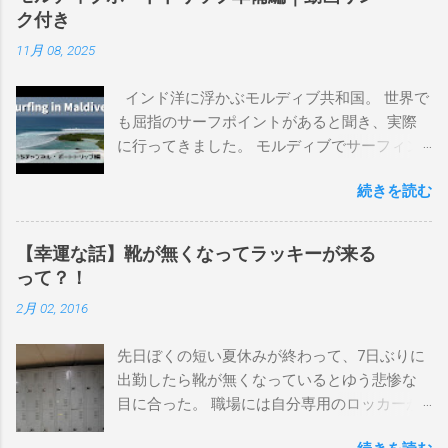
んなサーフボードに乗って、サーフィンの世
ク付き
界にどっぷり浸かりたいですね。 追記 一番
11月 08, 2025
上から最も古いボードで最新ボードは一番最
後になります。 ホーム バーレーヘッズ、マ
インド洋に浮かぶモルディブ共和国。 世界で
ーメイドビーチ 最もロングライドしてきたポ
も屈指のサーフポイントがあると聞き、実際
イント スナッパー、レインボーベイ、グリ
に行ってきました。 モルディブでサーフィン
ーンマウント、クーリービーチ、キラ、レノ
を楽しむ方法は大きく2つ。ひとつは、島のホ
ックスヘッド、グラニット チューブライドを
続きを読む
テルやリゾートに滞在して目の前のブレイク
狙っているポイント バーレー、キラ、レイ
を独占するスタイル。もうひとつが、複数の
ンボーベイ、クーリービーチ 絶対に入りたい
ポイントを巡る「ボートトリップ」です。 今
ポイント ベルズビーチ、グレートオーシャ
【幸運な話】靴が無くなってラッキーが来る
回はそのボートトリップで、時間と空間の贅
ンロードの崖下、メンタワイ、 身長 170cm
って？！
沢を存分に味わってきました。 まずは動画を
体重 66kg（2018年まで）69.5kg (2020年）
2月 02, 2016
ご覧ください。 日本からモルディブまでのア
68.5㎏（2023年）68.5kg （2025年） スタンス
クセス 今回のサーフトリップは、サーフィン
ナチュラル DHD DX-1
先日ぼくの短い夏休みが終わって、7日ぶりに
系YouTubeチャンネル「よういちチャンネル
5'10"×18'3/8×2'3/16 Glassing Team 4×4
出勤したら靴が無くなっているとゆう悲惨な
Spirit Kooks」と、国内外のサーフトリップ専
Extra Toe patch FCS Dacy 6'0 Nick Maz 5'5"×
目に合った。 職場には自分専用のロッカーが
門旅行会社「Geekoutトラベル」さんとのコラ
18'7/8"×2'5/18 FCS 375mm 295mm Firewire
あって、着替えや予備の包丁などをしまい込
ボ企画として開催されました。ここでは、実
Slater design OMNI 5' 3"×18'5/8"×2'1/4" Round