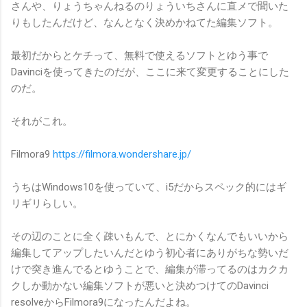
さんや、りょうちゃんねるのりょういちさんに直メで聞いた
りもしたんだけど、なんとなく決めかねてた編集ソフト。
最初だからとケチって、無料で使えるソフトとゆう事で
Davinciを使ってきたのだが、ここに来て変更することにした
のだ。
それがこれ。
Filmora9
https://filmora.wondershare.jp/
うちはWindows10を使っていて、i5だからスペック的にはギ
リギリらしい。
その辺のことに全く疎いもんで、とにかくなんでもいいから
編集してアップしたいんだとゆう初心者にありがちな勢いだ
けで突き進んでるとゆうことで、編集が滞ってるのはカクカ
クしか動かない編集ソフトが悪いと決めつけてのDavinci
resolveからFilmora9になったんだよね。