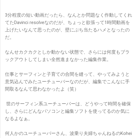
3分程度の短い動画だったら、なんとか問題なく作動してくれ
てたDavinci resolveなのだが、ちょっと欲張って1時間動画を
上げたいなんて思ったのが、壁にぶち当たるハメとなったの
だ。
なんせカクカクとしか動かない状態で、さらには何度もブラ
ックアウトしてしまい全然進まなかった編集作業。
仕事とサーフィンと子育ての合間を縫って、やってみようと
意気込んでみたユーチューバーなのだが、編集でこんなに手
間取るなんて思わなかったよ（笑）
世のサーフィン系ユーチューバーは、どうやって時間を確保
し、さらにどんなパソコンと編集ソフトを使ってるのか気に
なるよなぁ。
何人かのユーチューバーさん、波乗り夫婦ちゃんねるのKohei