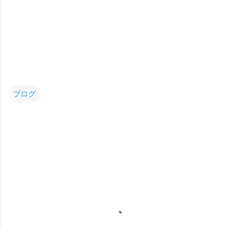
ブログ
コ
メ
ン
ト