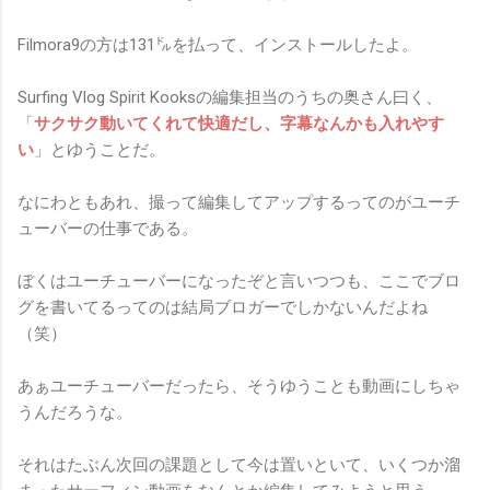
Filmora9の方は131㌦を払って、インストールしたよ。
Surfing Vlog Spirit Kooksの編集担当のうちの奥さん曰く、
「
サクサク動いてくれて快適だし、字幕なんかも入れやす
い
」とゆうことだ。
なにわともあれ、撮って編集してアップするってのがユーチ
ューバーの仕事である。
ぼくはユーチューバーになったぞと言いつつも、ここでブロ
グを書いてるってのは結局ブロガーでしかないんだよね
（笑）
あぁユーチューバーだったら、そうゆうことも動画にしちゃ
うんだろうな。
それはたぶん次回の課題として今は置いといて、いくつか溜