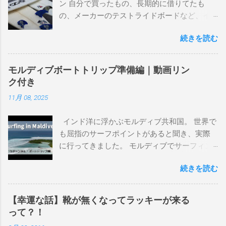
ン 自分で買ったもの、長期的に借りてたも
の、メーカーのテストライドボードなど、イ
ンプレを書けるほど真剣に乗ってきたボード
続きを読む
を書き残しているページです。 記録と残して
るので、過去のボードたちはもうすでに人に
譲って、手元に無いのがほとんどだけど。 色
モルディブボートトリップ準備編｜動画リン
んなサーフボードに乗って、サーフィンの世
ク付き
界にどっぷり浸かりたいですね。 追記 一番
11月 08, 2025
上から最も古いボードで最新ボードは一番最
後になります。 ホーム バーレーヘッズ、マ
インド洋に浮かぶモルディブ共和国。 世界で
ーメイドビーチ 最もロングライドしてきたポ
も屈指のサーフポイントがあると聞き、実際
イント スナッパー、レインボーベイ、グリ
に行ってきました。 モルディブでサーフィン
ーンマウント、クーリービーチ、キラ、レノ
を楽しむ方法は大きく2つ。ひとつは、島のホ
ックスヘッド、グラニット チューブライドを
続きを読む
テルやリゾートに滞在して目の前のブレイク
狙っているポイント バーレー、キラ、レイ
を独占するスタイル。もうひとつが、複数の
ンボーベイ、クーリービーチ 絶対に入りたい
ポイントを巡る「ボートトリップ」です。 今
ポイント ベルズビーチ、グレートオーシャ
【幸運な話】靴が無くなってラッキーが来る
回はそのボートトリップで、時間と空間の贅
ンロードの崖下、メンタワイ、 身長 170cm
って？！
沢を存分に味わってきました。 まずは動画を
体重 66kg（2018年まで）69.5kg (2020年）