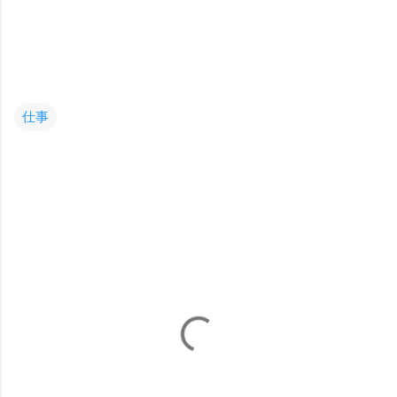
仕事
コ
メ
ン
ト