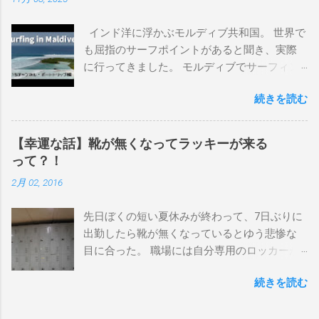
上から最も古いボードで最新ボードは一番最
後になります。 ホーム バーレーヘッズ、マ
インド洋に浮かぶモルディブ共和国。 世界で
ーメイドビーチ 最もロングライドしてきたポ
も屈指のサーフポイントがあると聞き、実際
イント スナッパー、レインボーベイ、グリ
に行ってきました。 モルディブでサーフィン
ーンマウント、クーリービーチ、キラ、レノ
を楽しむ方法は大きく2つ。ひとつは、島のホ
ックスヘッド、グラニット チューブライドを
続きを読む
テルやリゾートに滞在して目の前のブレイク
狙っているポイント バーレー、キラ、レイ
を独占するスタイル。もうひとつが、複数の
ンボーベイ、クーリービーチ 絶対に入りたい
ポイントを巡る「ボートトリップ」です。 今
ポイント ベルズビーチ、グレートオーシャ
【幸運な話】靴が無くなってラッキーが来る
回はそのボートトリップで、時間と空間の贅
ンロードの崖下、メンタワイ、 身長 170cm
って？！
沢を存分に味わってきました。 まずは動画を
体重 66kg（2018年まで）69.5kg (2020年）
2月 02, 2016
ご覧ください。 日本からモルディブまでのア
68.5㎏（2023年）68.5kg （2025年） スタンス
クセス 今回のサーフトリップは、サーフィン
ナチュラル DHD DX-1
先日ぼくの短い夏休みが終わって、7日ぶりに
系YouTubeチャンネル「よういちチャンネル
5'10"×18'3/8×2'3/16 Glassing Team 4×4
出勤したら靴が無くなっているとゆう悲惨な
Spirit Kooks」と、国内外のサーフトリップ専
Extra Toe patch FCS Dacy 6'0 Nick Maz 5'5"×
目に合った。 職場には自分専用のロッカーが
門旅行会社「Geekoutトラベル」さんとのコラ
18'7/8"×2'5/18 FCS 375mm 295mm Firewire
あって、着替えや予備の包丁などをしまい込
ボ企画として開催されました。ここでは、実
Slater design OMNI 5' 3"×18'5/8"×2'1/4" Round
続きを読む
んでいるのだが、仕事中に履いているシェフ
際に行ったアクセス方法やスケジュールをま
tail24.9L Firewire Tomo surfboard EVO 5′
シューズだけは中にしまわないで、ロッカー
とめます。 成田空港から出発 集合は朝9時、
1″×18'1/2″×2'1/4″ 24.5L Rocket Ace
の上に置いている。 他のみんなも同じように