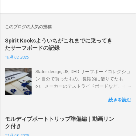
このブログの人気の投稿
Spirit Kooksよういちがこれまでに乗ってき
たサーフボードの記録
10月 03, 2025
Slater design, JS, DHD サーフボードコレクショ
ン 自分で買ったもの、長期的に借りてたも
の、メーカーのテストライドボードなど、イ
ンプレを書けるほど真剣に乗ってきたボード
続きを読む
を書き残しているページです。 記録と残して
るので、過去のボードたちはもうすでに人に
譲って、手元に無いのがほとんどだけど。 色
モルディブボートトリップ準備編｜動画リン
んなサーフボードに乗って、サーフィンの世
ク付き
界にどっぷり浸かりたいですね。 追記 一番
11月 08, 2025