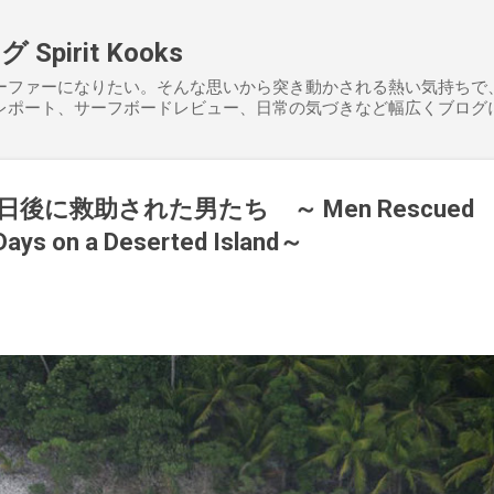
スキップしてメイン コンテンツに移動
pirit Kooks
ーファーになりたい。そんな思いから突き動かされる熱い気持ちで
レポート、サーフボードレビュー、日常の気づきなど幅広くブログ
後に救助された男たち ～ Men Rescued
Days on a Deserted Island～