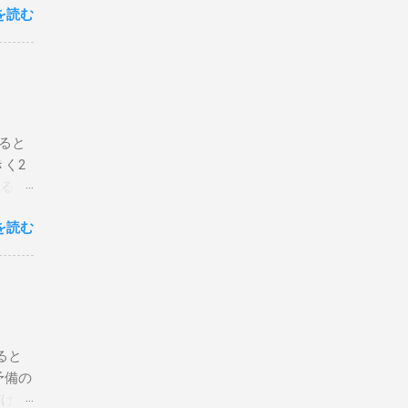
を読む
 一番
レー
ー、
ヘッ
レイ
レー
ると
8年ま
く2
ュラル
するス
CS
今回は
を読む
ずは動
O 5′
ップ
×2'5/8
と、国
画と
ルをま
チェ
ると
ンボ空
予備の
 ス
だけは
。 シ