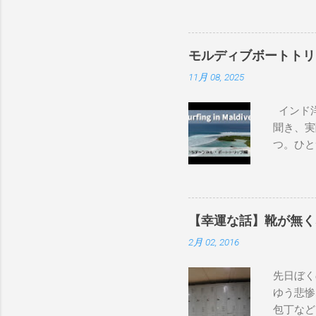
フボード
上から最
ヘッズ、
モルディブボートトリ
レインボ
11月 08, 2025
ド、グラ
ンボーベ
インド洋
トオーシ
聞き、実
で）69.5
つ。ひと
DHD DX-
タイル。
Dacy 6'0
そのボー
design OM
画をご覧
1″×18'1/
は、サーフ
Qu...
【幸運な話】靴が無く
内外のサ
2月 02, 2016
して開催
とめます
先日ぼく
ックイン
ゆう悲惨
港で乗り
包丁など
リランカ