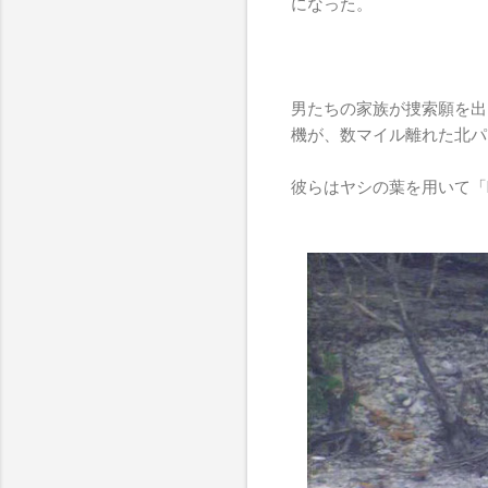
になった。
男たちの家族が捜索願を出
機が、数マイル離れた北パ
彼らはヤシの葉を用いて「