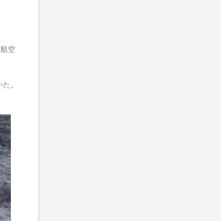
軍航空
いた。