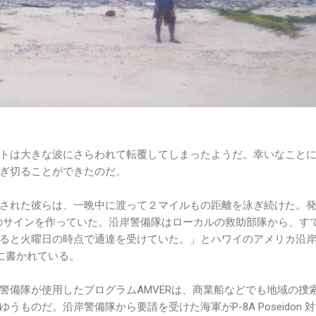
トは大きな波にさらわれて転覆してしまったようだ。幸いなこと
ぎ切ることができたのだ。
された彼らは、一晩中に渡って２マイルもの距離を泳ぎ続けた。
Pのサインを作っていた。沿岸警備隊はローカルの救助部隊から、す
ると火曜日の時点で通達を受けていた。」とハワイのアメリカ沿
ージに書かれている。
警備隊が使用したプログラムAMVERは、商業船などでも地域の捜
ものだ。沿岸警備隊から要請を受けた海軍がP-8A Poseidon 