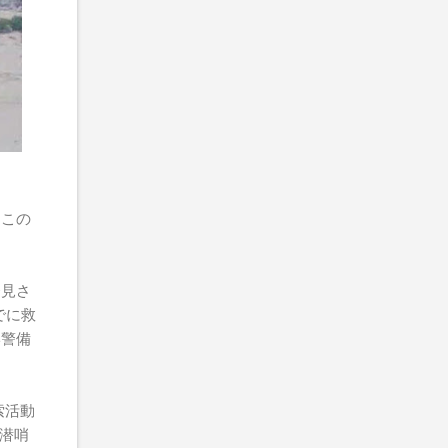
にこの
発見さ
でに救
岸警備
索活動
対潜哨