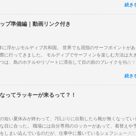
続き
に乗って、サーフィンの世界にどっぷり浸かりたいですね。 追記
も古いボードで最新ボードは一番最後になります。 ホーム バー
マーメイドビーチ 最もロングライドしてきたポイント スナッパ
ップ準備編｜動画リンク付き
ーベイ、グリーンマウント、クーリービーチ、キラ、レノックス
ニット チューブライドを狙っているポイント バーレー、キラ、
イ、クーリービーチ 絶対に入りたいポイント ベルズビーチ、グ
に浮かぶモルディブ共和国。 世界でも屈指のサーフポイントがあ
ャンロードの崖下、メンタワイ、 身長 170cm 体重 66kg（201
際に行ってきました。 モルディブでサーフィンを楽しむ方法は大き
kg (2020年）68.5㎏（2023年）68.5kg （2025年） スタンス ナチ
つは、島のホテルやリゾートに滞在して目の前のブレイクを独占
1 5'10"×18'3/8×2'3/16 Glassing Team 4×4 Extra Toe patch F
もうひとつが、複数のポイントを巡る「ボートトリップ」です。 
 Nick Maz 5'5"× 18'7/8"×2'5/18 FCS 375mm 295mm Firewire Slater
続き
トトリップで、時間と空間の贅沢を存分に味わってきました。 ま
NI 5' 3"×18'5/8"×2'1/4" Round tail24.9L Firewire Tomo surfboard EV
ください。 日本からモルディブまでのアクセス 今回のサーフトリ
2″×2'1/4″ 24.5L Rocket Ace Surfboard Bumtail-Catfish 5'5"× 20'1/2 
ィン系YouTubeチャンネル「よういちチャンネルSpirit Kooks」
なってラッキーが来るって？！
ーフトリップ専門旅行会社「Geekoutトラベル」さんとのコラボ企
されました。ここでは、実際に行ったアクセス方法やスケジュー
。 成田空港から出発 集合は朝9時、成田国際空港第3ターミナルの
の短い夏休みが終わって、7日ぶりに出勤したら靴が無くなってい
カウンター。 今回はスリランカ航空を利用し、スリランカ・コロ
な目に合った。 職場には自分専用のロッカーがあって、着替えや
換えてモルディブのマレ空港へ向かいました。 預け荷物は30kgまで
をしまい込んでいるのだが、仕事中に履いているシェフシューズ
航空では30kgまで無料で預けられ、サーフボードの追加料金もなし