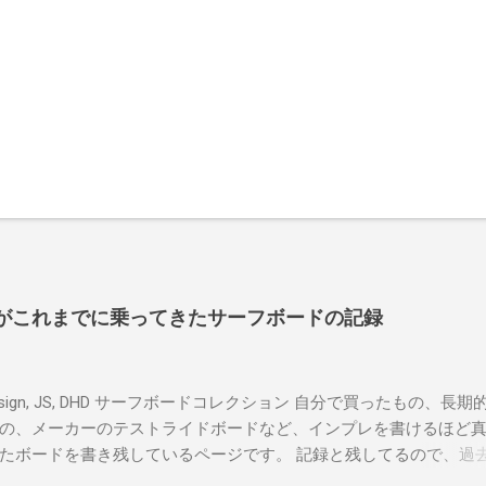
よういちがこれまでに乗ってきたサーフボードの記録
r design, JS, DHD サーフボードコレクション 自分で買ったもの、長
の、メーカーのテストライドボードなど、インプレを書けるほど
たボードを書き残しているページです。 記録と残してるので、過
はもうすでに人に譲って、手元に無いのがほとんどだけど。 色ん