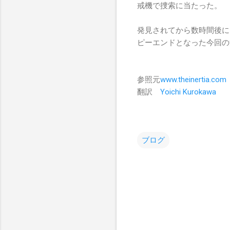
戒機で捜索に当たった。
発見されてから数時間後に
ピーエンドとなった今回の
参照元
www.theinertia.com
翻訳
Yoichi Kurokawa
ブログ
コ
メ
ン
ト