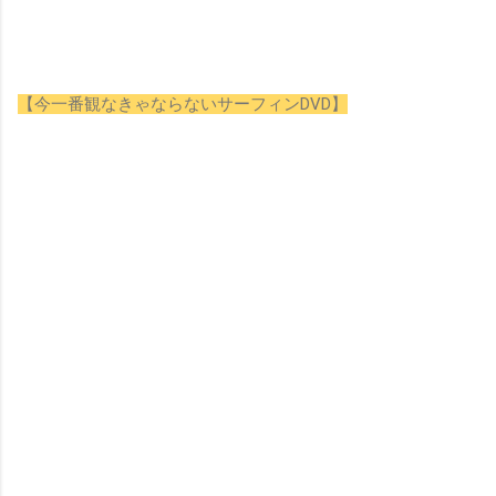
【今一番観なきゃならないサーフィンDVD】