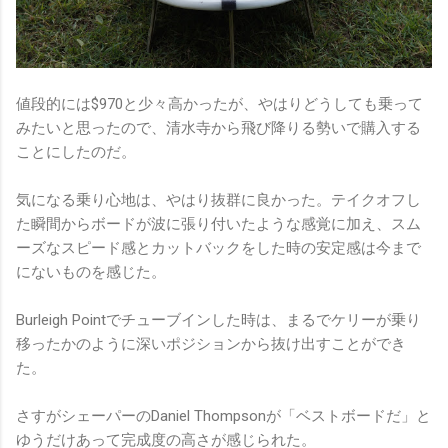
値段的には$970と少々高かったが、やはりどうしても乗って
みたいと思ったので、清水寺から飛び降りる勢いで購入する
ことにしたのだ。
気になる乗り心地は、やはり抜群に良かった。テイクオフし
た瞬間からボードが波に張り付いたような感覚に加え、スム
ーズなスピード感とカットバックをした時の安定感は今まで
にないものを感じた。
Burleigh Pointでチューブインした時は、まるでケリーが乗り
移ったかのように深いポジションから抜け出すことができ
た。
さすがシェーパーのDaniel Thompsonが「ベストボードだ」と
ゆうだけあって完成度の高さが感じられた。