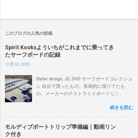
このブログの人気の投稿
Spirit Kooksよういちがこれまでに乗ってき
たサーフボードの記録
10月 03, 2025
Slater design, JS, DHD サーフボードコレクショ
ン 自分で買ったもの、長期的に借りてたも
の、メーカーのテストライドボードなど、イ
ンプレを書けるほど真剣に乗ってきたボード
続きを読む
を書き残しているページです。 記録と残して
るので、過去のボードたちはもうすでに人に
譲って、手元に無いのがほとんどだけど。 色
モルディブボートトリップ準備編｜動画リン
んなサーフボードに乗って、サーフィンの世
ク付き