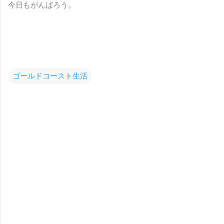
今日もがんばろう。
ゴールドコースト生活
コ
メ
ン
ト