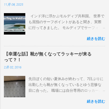
界にどっぷり浸かりたいですね。 追記 一番
11月 08, 2025
上から最も古いボードで最新ボードは一番最
後になります。 ホーム バーレーヘッズ、マ
インド洋に浮かぶモルディブ共和国。 世界で
ーメイドビーチ 最もロングライドしてきたポ
も屈指のサーフポイントがあると聞き、実際
イント スナッパー、レインボーベイ、グリ
に行ってきました。 モルディブでサーフィン
ーンマウント、クーリービーチ、キラ、レノ
を楽しむ方法は大きく2つ。ひとつは、島のホ
ックスヘッド、グラニット チューブライドを
続きを読む
テルやリゾートに滞在して目の前のブレイク
狙っているポイント バーレー、キラ、レイ
を独占するスタイル。もうひとつが、複数の
ンボーベイ、クーリービーチ 絶対に入りたい
ポイントを巡る「ボートトリップ」です。 今
ポイント ベルズビーチ、グレートオーシャ
【幸運な話】靴が無くなってラッキーが来る
回はそのボートトリップで、時間と空間の贅
ンロードの崖下、メンタワイ、 身長 170cm
って？！
沢を存分に味わってきました。 まずは動画を
体重 66kg（2018年まで）69.5kg (2020年）
2月 02, 2016
ご覧ください。 日本からモルディブまでのア
68.5㎏（2023年）68.5kg （2025年） スタンス
クセス 今回のサーフトリップは、サーフィン
ナチュラル DHD DX-1
先日ぼくの短い夏休みが終わって、7日ぶりに
系YouTubeチャンネル「よういちチャンネル
5'10"×18'3/8×2'3/16 Glassing Team 4×4
出勤したら靴が無くなっているとゆう悲惨な
Spirit Kooks」と、国内外のサーフトリップ専
Extra Toe patch FCS Dacy 6'0 Nick Maz 5'5"×
目に合った。 職場には自分専用のロッカーが
門旅行会社「Geekoutトラベル」さんとのコラ
18'7/8"×2'5/18 FCS 375mm 295mm Firewire
あって、着替えや予備の包丁などをしまい込
ボ企画として開催されました。ここでは、実
Slater design OMNI 5' 3"×18'5/8"×2'1/4" Round
続きを読む
んでいるのだが、仕事中に履いているシェフ
際に行ったアクセス方法やスケジュールをま
tail24.9L Firewire Tomo surfboard EVO 5′
シューズだけは中にしまわないで、ロッカー