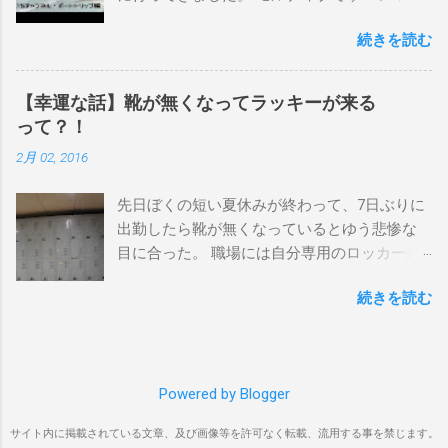
ーンマウント、クーリービーチ、キラ、レノ
を楽しむ方法は大きく2つ。ひとつは、島のホ
ックスヘッド、グラニット チューブライドを
続きを読む
テルやリゾートに滞在して目の前のブレイク
狙っているポイント バーレー、キラ、レイ
を独占するスタイル。もうひとつが、複数の
ンボーベイ、クーリービーチ 絶対に入りたい
ポイントを巡る「ボートトリップ」です。 今
ポイント ベルズビーチ、グレートオーシャ
【幸運な話】靴が無くなってラッキーが来る
回はそのボートトリップで、時間と空間の贅
ンロードの崖下、メンタワイ、 身長 170cm
って？！
沢を存分に味わってきました。 まずは動画を
体重 66kg（2018年まで）69.5kg (2020年）
2月 02, 2016
ご覧ください。 日本からモルディブまでのア
68.5㎏（2023年）68.5kg （2025年） スタンス
クセス 今回のサーフトリップは、サーフィン
ナチュラル DHD DX-1
先日ぼくの短い夏休みが終わって、7日ぶりに
系YouTubeチャンネル「よういちチャンネル
5'10"×18'3/8×2'3/16 Glassing Team 4×4
出勤したら靴が無くなっているとゆう悲惨な
Spirit Kooks」と、国内外のサーフトリップ専
Extra Toe patch FCS Dacy 6'0 Nick Maz 5'5"×
目に合った。 職場には自分専用のロッカーが
門旅行会社「Geekoutトラベル」さんとのコラ
18'7/8"×2'5/18 FCS 375mm 295mm Firewire
あって、着替えや予備の包丁などをしまい込
ボ企画として開催されました。ここでは、実
Slater design OMNI 5' 3"×18'5/8"×2'1/4" Round
続きを読む
んでいるのだが、仕事中に履いているシェフ
際に行ったアクセス方法やスケジュールをま
tail24.9L Firewire Tomo surfboard EVO 5′
シューズだけは中にしまわないで、ロッカー
とめます。 成田空港から出発 集合は朝9時、
1″×18'1/2″×2'1/4″ 24.5L Rocket Ace
の上に置いている。 他のみんなも同じように
成田国際空港第3ターミナルのチェックインカ
Surfboard Bumtail-Catfish 5'5"× 20'1/2 ×2'5/8
してるし、キッチンで使った靴をロッカーの
ウンター。 今回はスリランカ航空を利用し、
Qu...
Powered by Blogger
中には入れたくないのはみんな同じなのだ。
スリランカ・コロンボ空港で乗り換えてモル
出勤したのは朝の４時半。 その時、ほかには
ディブのマレ空港へ向かいました。 預け荷物
サイト内に掲載されている文章、及び画像等を許可なく転載、流用する事を禁じます。
誰もいなくてぼく一人だった。 休み明けのフ