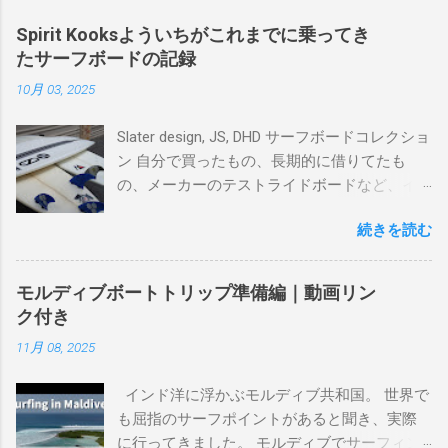
Spirit Kooksよういちがこれまでに乗ってき
たサーフボードの記録
10月 03, 2025
Slater design, JS, DHD サーフボードコレクショ
ン 自分で買ったもの、長期的に借りてたも
の、メーカーのテストライドボードなど、イ
ンプレを書けるほど真剣に乗ってきたボード
続きを読む
を書き残しているページです。 記録と残して
るので、過去のボードたちはもうすでに人に
譲って、手元に無いのがほとんどだけど。 色
モルディブボートトリップ準備編｜動画リン
んなサーフボードに乗って、サーフィンの世
ク付き
界にどっぷり浸かりたいですね。 追記 一番
11月 08, 2025
上から最も古いボードで最新ボードは一番最
後になります。 ホーム バーレーヘッズ、マ
インド洋に浮かぶモルディブ共和国。 世界で
ーメイドビーチ 最もロングライドしてきたポ
も屈指のサーフポイントがあると聞き、実際
イント スナッパー、レインボーベイ、グリ
に行ってきました。 モルディブでサーフィン