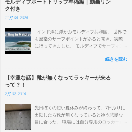
モルディブボートトリップ準備編｜動画リン
んなサーフボードに乗って、サーフィンの世
ク付き
界にどっぷり浸かりたいですね。 追記 一番
11月 08, 2025
上から最も古いボードで最新ボードは一番最
後になります。 ホーム バーレーヘッズ、マ
インド洋に浮かぶモルディブ共和国。 世界で
ーメイドビーチ 最もロングライドしてきたポ
も屈指のサーフポイントがあると聞き、実際
イント スナッパー、レインボーベイ、グリ
に行ってきました。 モルディブでサーフィン
ーンマウント、クーリービーチ、キラ、レノ
を楽しむ方法は大きく2つ。ひとつは、島のホ
ックスヘッド、グラニット チューブライドを
続きを読む
テルやリゾートに滞在して目の前のブレイク
狙っているポイント バーレー、キラ、レイ
を独占するスタイル。もうひとつが、複数の
ンボーベイ、クーリービーチ 絶対に入りたい
ポイントを巡る「ボートトリップ」です。 今
ポイント ベルズビーチ、グレートオーシャ
【幸運な話】靴が無くなってラッキーが来る
回はそのボートトリップで、時間と空間の贅
ンロードの崖下、メンタワイ、 身長 170cm
って？！
沢を存分に味わってきました。 まずは動画を
体重 66kg（2018年まで）69.5kg (2020年）
2月 02, 2016
ご覧ください。 日本からモルディブまでのア
68.5㎏（2023年）68.5kg （2025年） スタンス
クセス 今回のサーフトリップは、サーフィン
ナチュラル DHD DX-1
先日ぼくの短い夏休みが終わって、7日ぶりに
系YouTubeチャンネル「よういちチャンネル
5'10"×18'3/8×2'3/16 Glassing Team 4×4
出勤したら靴が無くなっているとゆう悲惨な
Spirit Kooks」と、国内外のサーフトリップ専
Extra Toe patch FCS Dacy 6'0 Nick Maz 5'5"×
目に合った。 職場には自分専用のロッカーが
門旅行会社「Geekoutトラベル」さんとのコラ
18'7/8"×2'5/18 FCS 375mm 295mm Firewire
あって、着替えや予備の包丁などをしまい込
ボ企画として開催されました。ここでは、実