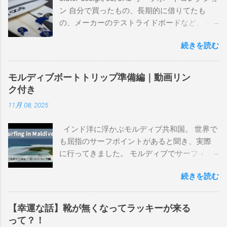
ン 自分で買ったもの、長期的に借りてたも
の、メーカーのテストライドボードなど、イ
ンプレを書けるほど真剣に乗ってきたボード
続きを読む
を書き残しているページです。 記録と残して
るので、過去のボードたちはもうすでに人に
譲って、手元に無いのがほとんどだけど。 色
モルディブボートトリップ準備編｜動画リン
んなサーフボードに乗って、サーフィンの世
ク付き
界にどっぷり浸かりたいですね。 追記 一番
11月 08, 2025
上から最も古いボードで最新ボードは一番最
後になります。 ホーム バーレーヘッズ、マ
インド洋に浮かぶモルディブ共和国。 世界で
ーメイドビーチ 最もロングライドしてきたポ
も屈指のサーフポイントがあると聞き、実際
イント スナッパー、レインボーベイ、グリ
に行ってきました。 モルディブでサーフィン
ーンマウント、クーリービーチ、キラ、レノ
を楽しむ方法は大きく2つ。ひとつは、島のホ
ックスヘッド、グラニット チューブライドを
続きを読む
テルやリゾートに滞在して目の前のブレイク
狙っているポイント バーレー、キラ、レイ
を独占するスタイル。もうひとつが、複数の
ンボーベイ、クーリービーチ 絶対に入りたい
ポイントを巡る「ボートトリップ」です。 今
ポイント ベルズビーチ、グレートオーシャ
【幸運な話】靴が無くなってラッキーが来る
回はそのボートトリップで、時間と空間の贅
ンロードの崖下、メンタワイ、 身長 170cm
って？！
沢を存分に味わってきました。 まずは動画を