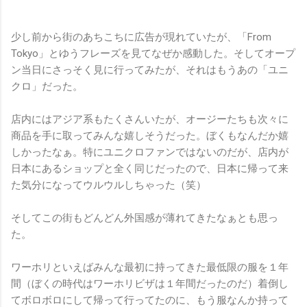
少し前から街のあちこちに広告が現れていたが、「From
Tokyo」とゆうフレーズを見てなぜか感動した。そしてオープ
ン当日にさっそく見に行ってみたが、それはもうあの「ユニ
クロ」だった。
店内にはアジア系もたくさんいたが、オージーたちも次々に
商品を手に取ってみんな嬉しそうだった。ぼくもなんだか嬉
しかったなぁ。特にユニクロファンではないのだが、店内が
日本にあるショップと全く同じだったので、日本に帰って来
た気分になってウルウルしちゃった（笑）
そしてこの街もどんどん外国感が薄れてきたなぁとも思っ
た。
ワーホリといえばみんな最初に持ってきた最低限の服を１年
間（ぼくの時代はワーホリビザは１年間だったのだ）着倒し
てボロボロにして帰って行ってたのに、もう服なんか持って