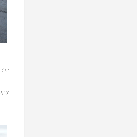
せてい
波なが