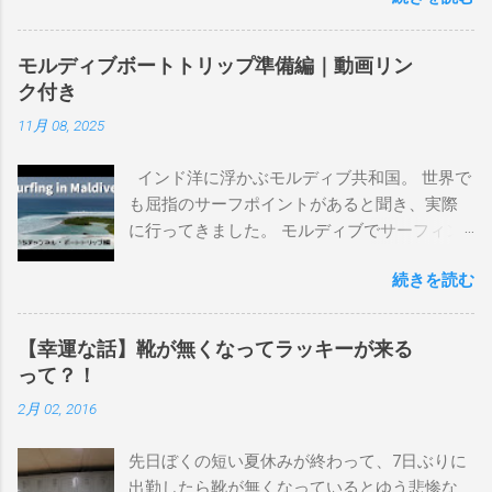
るので、過去のボードたちはもうすでに人に
譲って、手元に無いのがほとんどだけど。 色
モルディブボートトリップ準備編｜動画リン
んなサーフボードに乗って、サーフィンの世
ク付き
界にどっぷり浸かりたいですね。 追記 一番
11月 08, 2025
上から最も古いボードで最新ボードは一番最
後になります。 ホーム バーレーヘッズ、マ
インド洋に浮かぶモルディブ共和国。 世界で
ーメイドビーチ 最もロングライドしてきたポ
も屈指のサーフポイントがあると聞き、実際
イント スナッパー、レインボーベイ、グリ
に行ってきました。 モルディブでサーフィン
ーンマウント、クーリービーチ、キラ、レノ
を楽しむ方法は大きく2つ。ひとつは、島のホ
ックスヘッド、グラニット チューブライドを
続きを読む
テルやリゾートに滞在して目の前のブレイク
狙っているポイント バーレー、キラ、レイ
を独占するスタイル。もうひとつが、複数の
ンボーベイ、クーリービーチ 絶対に入りたい
ポイントを巡る「ボートトリップ」です。 今
ポイント ベルズビーチ、グレートオーシャ
【幸運な話】靴が無くなってラッキーが来る
回はそのボートトリップで、時間と空間の贅
ンロードの崖下、メンタワイ、 身長 170cm
って？！
沢を存分に味わってきました。 まずは動画を
体重 66kg（2018年まで）69.5kg (2020年）
2月 02, 2016
ご覧ください。 日本からモルディブまでのア
68.5㎏（2023年）68.5kg （2025年） スタンス
クセス 今回のサーフトリップは、サーフィン
ナチュラル DHD DX-1
先日ぼくの短い夏休みが終わって、7日ぶりに
系YouTubeチャンネル「よういちチャンネル
5'10"×18'3/8×2'3/16 Glassing Team 4×4
出勤したら靴が無くなっているとゆう悲惨な