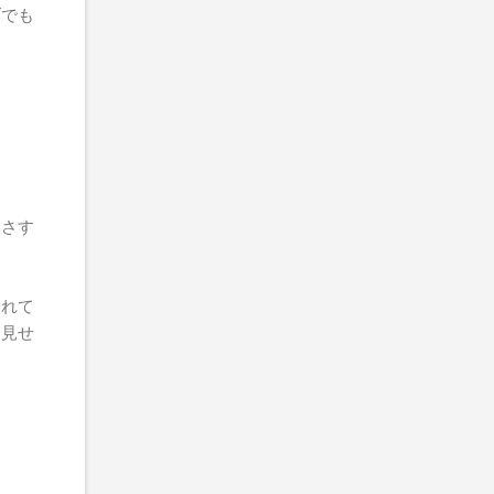
ブでも
、さす
られて
を見せ