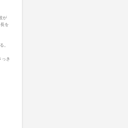
波が
延長を
ある。
さっき