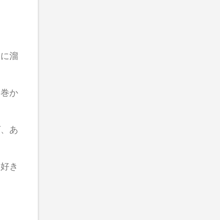
ンに溜
に巻か
ば、あ
り好き