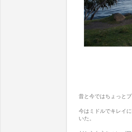
昔と今ではちょっとブ
今はミドルでキレイに
いた。