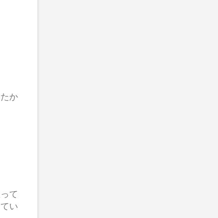
てたか
思って
してい