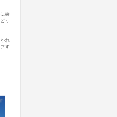
波に乗
はどう
巻かれ
オフす