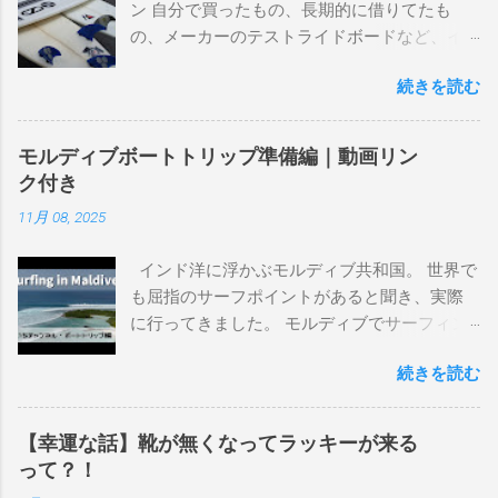
ン 自分で買ったもの、長期的に借りてたも
の、メーカーのテストライドボードなど、イ
ンプレを書けるほど真剣に乗ってきたボード
続きを読む
を書き残しているページです。 記録と残して
るので、過去のボードたちはもうすでに人に
譲って、手元に無いのがほとんどだけど。 色
モルディブボートトリップ準備編｜動画リン
んなサーフボードに乗って、サーフィンの世
ク付き
界にどっぷり浸かりたいですね。 追記 一番
11月 08, 2025
上から最も古いボードで最新ボードは一番最
後になります。 ホーム バーレーヘッズ、マ
インド洋に浮かぶモルディブ共和国。 世界で
ーメイドビーチ 最もロングライドしてきたポ
も屈指のサーフポイントがあると聞き、実際
イント スナッパー、レインボーベイ、グリ
に行ってきました。 モルディブでサーフィン
ーンマウント、クーリービーチ、キラ、レノ
を楽しむ方法は大きく2つ。ひとつは、島のホ
ックスヘッド、グラニット チューブライドを
続きを読む
テルやリゾートに滞在して目の前のブレイク
狙っているポイント バーレー、キラ、レイ
を独占するスタイル。もうひとつが、複数の
ンボーベイ、クーリービーチ 絶対に入りたい
ポイントを巡る「ボートトリップ」です。 今
ポイント ベルズビーチ、グレートオーシャ
【幸運な話】靴が無くなってラッキーが来る
回はそのボートトリップで、時間と空間の贅
ンロードの崖下、メンタワイ、 身長 170cm
って？！
沢を存分に味わってきました。 まずは動画を
体重 66kg（2018年まで）69.5kg (2020年）