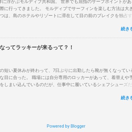
に浮かぶモルディブ共和国。 世界でも屈指のサーフポイントがあ
ャンロードの崖下、メンタワイ、 身長 170cm 体重 66kg（201
際に行ってきました。 モルディブでサーフィンを楽しむ方法は大き
kg (2020年）68.5㎏（2023年）68.5kg （2025年） スタンス ナチ
つは、島のホテルやリゾートに滞在して目の前のブレイクを独占
1 5'10"×18'3/8×2'3/16 Glassing Team 4×4 Extra Toe patch F
もうひとつが、複数のポイントを巡る「ボートトリップ」です。 
 Nick Maz 5'5"× 18'7/8"×2'5/18 FCS 375mm 295mm Firewire Slater
続き
トトリップで、時間と空間の贅沢を存分に味わってきました。 ま
NI 5' 3"×18'5/8"×2'1/4" Round tail24.9L Firewire Tomo surfboard EV
ください。 日本からモルディブまでのアクセス 今回のサーフトリ
2″×2'1/4″ 24.5L Rocket Ace Surfboard Bumtail-Catfish 5'5"× 20'1/2 
ィン系YouTubeチャンネル「よういちチャンネルSpirit Kooks」
なってラッキーが来るって？！
ーフトリップ専門旅行会社「Geekoutトラベル」さんとのコラボ企
されました。ここでは、実際に行ったアクセス方法やスケジュー
。 成田空港から出発 集合は朝9時、成田国際空港第3ターミナルの
の短い夏休みが終わって、7日ぶりに出勤したら靴が無くなってい
カウンター。 今回はスリランカ航空を利用し、スリランカ・コロ
な目に合った。 職場には自分専用のロッカーがあって、着替えや
換えてモルディブのマレ空港へ向かいました。 預け荷物は30kgまで
をしまい込んでいるのだが、仕事中に履いているシェフシューズ
航空では30kgまで無料で預けられ、サーフボードの追加料金もなし
わないで、ロッカーの上に置いている。 他のみんなも同じように
ード3本をFCSのウィールなしボードケースに入れ、隙間にボード
続き
チンで使った靴をロッカーの中には入れたくないのはみんな同じ
シュタッパー（モルディブは水温が高いためウェット不要）、フ
勤したのは朝の４時半。 その時、ほかには誰もいなくてぼく一人だ
、着替えなどを詰めて約23kgに収まりました。 海外遠征で心配な
み明けのフレッシュな気持ちで仕事にとりかかろうと思ってたのに
損ですが、今回のよういちチャンネルツアー参加者15名全員のボ
得なかった事態に唖然としてしまった。 まぁいいやでは済ますこ
着しました。 モルディブ観光ビザ（IMUGA申請） モルディブ入国
Powered by Blogger
 シェフシューズは業務用で、必ず着用しなければならないと決ま
にオンラインで「IMUGA（イムガ）」の申請が必要です。 フライ