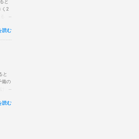
ると
8年ま
く2
ュラル
するス
CS
今回は
を読む
ずは動
O 5′
ップ
×2'5/8
と、国
画と
ルをま
チェ
ると
ンボ空
予備の
 ス
だけは
。 シ
してる
ショー
を読む
なの
ィン、
っ
のがボ
、今ま
ードが
とが出
に
ってい
ト出発