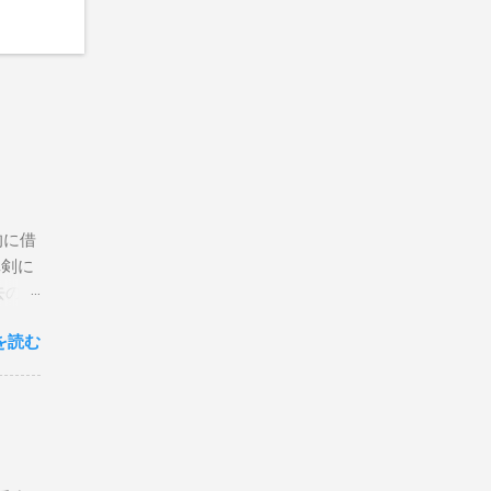
期的に借
真剣に
去のボ
なサー
を読む
 一番
レー
ー、
ヘッ
レイ
レー