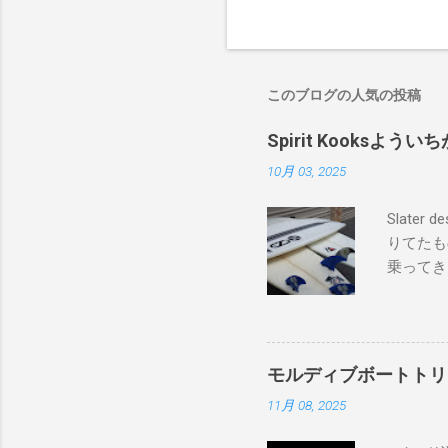
このブログの人気の投稿
Spirit Kooks
10月 03, 2025
Slate
りてたも
乗ってき
ードたち
フボード
上から最
ヘッズ、
モルディブボートトリ
レインボ
11月 08, 2025
ド、グラ
ンボーベ