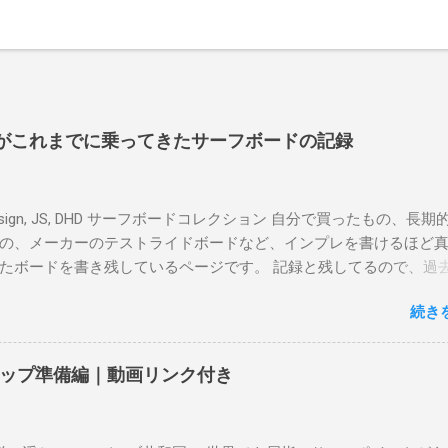
よういちがこれまでに乗ってきたサーフボードの記録
r design, JS, DHD サーフボードコレクション 自分で買ったもの、長
の、メーカーのテストライドボードなど、インプレを書けるほど
たボードを書き残しているページです。 記録と残してるので、過
はもうすでに人に譲って、手元に無いのがほとんどだけど。 色ん
続き
に乗って、サーフィンの世界にどっぷり浸かりたいですね。 追記
も古いボードで最新ボードは一番最後になります。 ホーム バー
マーメイドビーチ 最もロングライドしてきたポイント スナッパ
ップ準備編｜動画リンク付き
ーベイ、グリーンマウント、クーリービーチ、キラ、レノックス
ニット チューブライドを狙っているポイント バーレー、キラ、
イ、クーリービーチ 絶対に入りたいポイント ベルズビーチ、グ