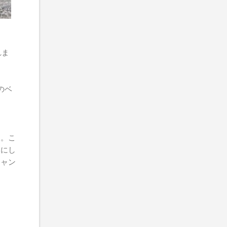
れま
界のベ
よ。こ
みにし
チャン