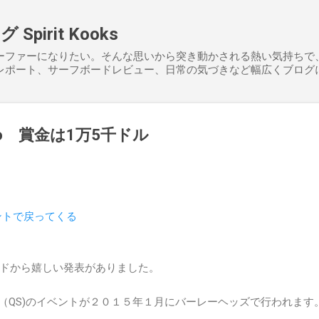
スキップしてメイン コンテンツに移動
pirit Kooks
ーファーになりたい。そんな思いから突き動かされる熱い気持ちで
レポート、サーフボードレビュー、日常の気づきなど幅広くブログ
gh pro 賞金は1万5千ドル
ントで戻ってくる
ドから嬉しい発表がありました。
ズ（QS)のイベントが２０１５年１月にバーレーヘッズで行われます