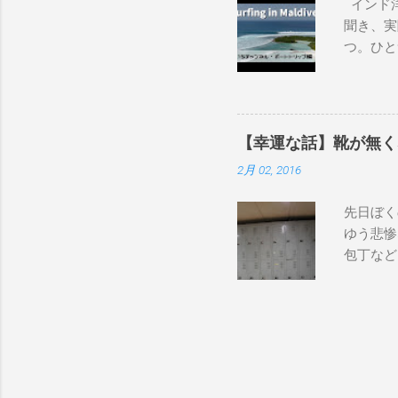
インド洋
トオーシ
聞き、実
で）69.5
つ。ひと
DHD DX-
タイル。
Dacy 6'0
そのボー
design OM
画をご覧
1″×18'1/
は、サーフ
Qu...
【幸運な話】靴が無く
内外のサ
2月 02, 2016
して開催
とめます
先日ぼく
ックイン
ゆう悲惨
港で乗り
包丁など
リランカ
中にしま
ョートボ
し、キッ
ツやラッ
だ。 出
ワックス
た。 休
ードの破
でにあり
無事に到
来ない。
は、事前