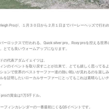
Burleigh Proが、１月３０日から２月１日までバーレーヘッズで行わ
ックスで行われる、Quick silver pro、Roxy proを控える世
、とても良いウォームアップになります。
ドの代表アダムイェイツは、
ィンのイベントを取り戻すことが出来て、とても嬉しく思ってる
ションで世界のベストサーファー達の熱い戦いが見れるのを楽し
ルを証明したいローカルサーファーにとってもこれは素晴らしい
。
eigh proの賞金は1万5千ドル。
年サーフィンカレンダーの一番最初にくるQSイベントです。