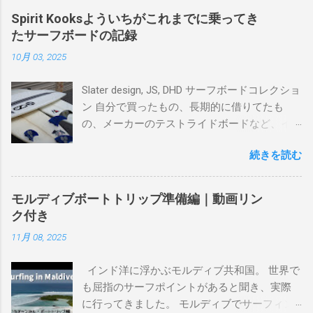
Spirit Kooksよういちがこれまでに乗ってき
たサーフボードの記録
10月 03, 2025
Slater design, JS, DHD サーフボードコレクショ
ン 自分で買ったもの、長期的に借りてたも
の、メーカーのテストライドボードなど、イ
ンプレを書けるほど真剣に乗ってきたボード
続きを読む
を書き残しているページです。 記録と残して
るので、過去のボードたちはもうすでに人に
譲って、手元に無いのがほとんどだけど。 色
モルディブボートトリップ準備編｜動画リン
んなサーフボードに乗って、サーフィンの世
ク付き
界にどっぷり浸かりたいですね。 追記 一番
11月 08, 2025
上から最も古いボードで最新ボードは一番最
後になります。 ホーム バーレーヘッズ、マ
インド洋に浮かぶモルディブ共和国。 世界で
ーメイドビーチ 最もロングライドしてきたポ
も屈指のサーフポイントがあると聞き、実際
イント スナッパー、レインボーベイ、グリ
に行ってきました。 モルディブでサーフィン
ーンマウント、クーリービーチ、キラ、レノ