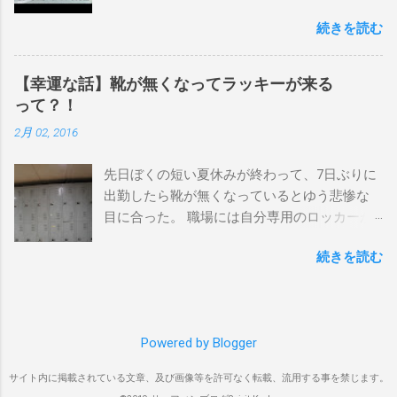
を楽しむ方法は大きく2つ。ひとつは、島のホ
ックスヘッド、グラニット チューブライドを
続きを読む
テルやリゾートに滞在して目の前のブレイク
狙っているポイント バーレー、キラ、レイ
を独占するスタイル。もうひとつが、複数の
ンボーベイ、クーリービーチ 絶対に入りたい
ポイントを巡る「ボートトリップ」です。 今
ポイント ベルズビーチ、グレートオーシャ
【幸運な話】靴が無くなってラッキーが来る
回はそのボートトリップで、時間と空間の贅
ンロードの崖下、メンタワイ、 身長 170cm
って？！
沢を存分に味わってきました。 まずは動画を
体重 66kg（2018年まで）69.5kg (2020年）
2月 02, 2016
ご覧ください。 日本からモルディブまでのア
68.5㎏（2023年）68.5kg （2025年） スタンス
クセス 今回のサーフトリップは、サーフィン
ナチュラル DHD DX-1
先日ぼくの短い夏休みが終わって、7日ぶりに
系YouTubeチャンネル「よういちチャンネル
5'10"×18'3/8×2'3/16 Glassing Team 4×4
出勤したら靴が無くなっているとゆう悲惨な
Spirit Kooks」と、国内外のサーフトリップ専
Extra Toe patch FCS Dacy 6'0 Nick Maz 5'5"×
目に合った。 職場には自分専用のロッカーが
門旅行会社「Geekoutトラベル」さんとのコラ
18'7/8"×2'5/18 FCS 375mm 295mm Firewire
あって、着替えや予備の包丁などをしまい込
ボ企画として開催されました。ここでは、実
Slater design OMNI 5' 3"×18'5/8"×2'1/4" Round
続きを読む
んでいるのだが、仕事中に履いているシェフ
際に行ったアクセス方法やスケジュールをま
tail24.9L Firewire Tomo surfboard EVO 5′
シューズだけは中にしまわないで、ロッカー
とめます。 成田空港から出発 集合は朝9時、
1″×18'1/2″×2'1/4″ 24.5L Rocket Ace
の上に置いている。 他のみんなも同じように
成田国際空港第3ターミナルのチェックインカ
Surfboard Bumtail-Catfish 5'5"× 20'1/2 ×2'5/8
してるし、キッチンで使った靴をロッカーの
ウンター。 今回はスリランカ航空を利用し、
Qu...
Powered by Blogger
中には入れたくないのはみんな同じなのだ。
スリランカ・コロンボ空港で乗り換えてモル
出勤したのは朝の４時半。 その時、ほかには
ディブのマレ空港へ向かいました。 預け荷物
サイト内に掲載されている文章、及び画像等を許可なく転載、流用する事を禁じます。
誰もいなくてぼく一人だった。 休み明けのフ
は30kgまで スリランカ航空では30kgまで無料