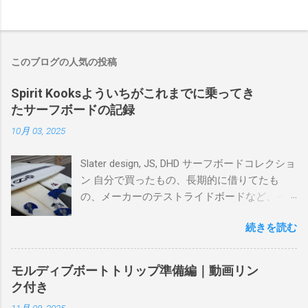
このブログの人気の投稿
Spirit Kooksよういちがこれまでに乗ってき
たサーフボードの記録
10月 03, 2025
Slater design, JS, DHD サーフボードコレクショ
ン 自分で買ったもの、長期的に借りてたも
の、メーカーのテストライドボードなど、イ
ンプレを書けるほど真剣に乗ってきたボード
続きを読む
を書き残しているページです。 記録と残して
るので、過去のボードたちはもうすでに人に
譲って、手元に無いのがほとんどだけど。 色
モルディブボートトリップ準備編｜動画リン
んなサーフボードに乗って、サーフィンの世
ク付き
界にどっぷり浸かりたいですね。 追記 一番
11月 08, 2025