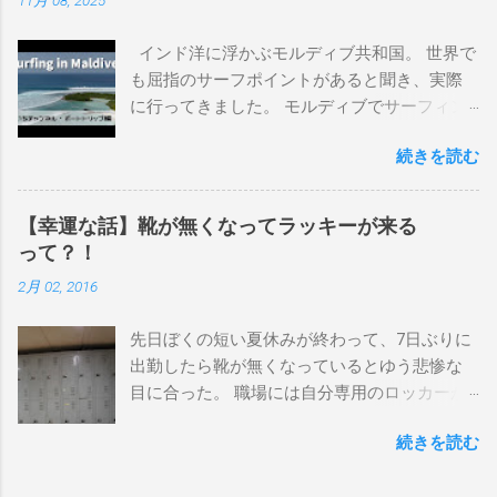
上から最も古いボードで最新ボードは一番最
後になります。 ホーム バーレーヘッズ、マ
インド洋に浮かぶモルディブ共和国。 世界で
ーメイドビーチ 最もロングライドしてきたポ
も屈指のサーフポイントがあると聞き、実際
イント スナッパー、レインボーベイ、グリ
に行ってきました。 モルディブでサーフィン
ーンマウント、クーリービーチ、キラ、レノ
を楽しむ方法は大きく2つ。ひとつは、島のホ
ックスヘッド、グラニット チューブライドを
続きを読む
テルやリゾートに滞在して目の前のブレイク
狙っているポイント バーレー、キラ、レイ
を独占するスタイル。もうひとつが、複数の
ンボーベイ、クーリービーチ 絶対に入りたい
ポイントを巡る「ボートトリップ」です。 今
ポイント ベルズビーチ、グレートオーシャ
【幸運な話】靴が無くなってラッキーが来る
回はそのボートトリップで、時間と空間の贅
ンロードの崖下、メンタワイ、 身長 170cm
って？！
沢を存分に味わってきました。 まずは動画を
体重 66kg（2018年まで）69.5kg (2020年）
2月 02, 2016
ご覧ください。 日本からモルディブまでのア
68.5㎏（2023年）68.5kg （2025年） スタンス
クセス 今回のサーフトリップは、サーフィン
ナチュラル DHD DX-1
先日ぼくの短い夏休みが終わって、7日ぶりに
系YouTubeチャンネル「よういちチャンネル
5'10"×18'3/8×2'3/16 Glassing Team 4×4
出勤したら靴が無くなっているとゆう悲惨な
Spirit Kooks」と、国内外のサーフトリップ専
Extra Toe patch FCS Dacy 6'0 Nick Maz 5'5"×
目に合った。 職場には自分専用のロッカーが
門旅行会社「Geekoutトラベル」さんとのコラ
18'7/8"×2'5/18 FCS 375mm 295mm Firewire
あって、着替えや予備の包丁などをしまい込
ボ企画として開催されました。ここでは、実
Slater design OMNI 5' 3"×18'5/8"×2'1/4" Round
続きを読む
んでいるのだが、仕事中に履いているシェフ
際に行ったアクセス方法やスケジュールをま
tail24.9L Firewire Tomo surfboard EVO 5′
シューズだけは中にしまわないで、ロッカー
とめます。 成田空港から出発 集合は朝9時、
1″×18'1/2″×2'1/4″ 24.5L Rocket Ace