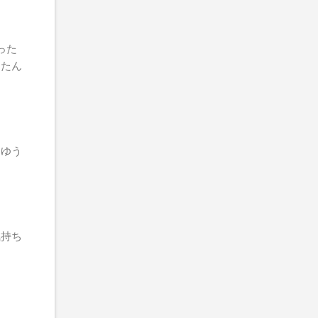
った
ったん
とゆう
気持ち