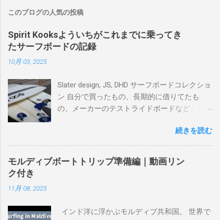
このブログの人気の投稿
Spirit Kooksよういちがこれまでに乗ってき
たサーフボードの記録
10月 03, 2025
Slater design, JS, DHD サーフボードコレクショ
ン 自分で買ったもの、長期的に借りてたも
の、メーカーのテストライドボードなど、イ
ンプレを書けるほど真剣に乗ってきたボード
続きを読む
を書き残しているページです。 記録と残して
るので、過去のボードたちはもうすでに人に
譲って、手元に無いのがほとんどだけど。 色
モルディブボートトリップ準備編｜動画リン
んなサーフボードに乗って、サーフィンの世
ク付き
界にどっぷり浸かりたいですね。 追記 一番
11月 08, 2025
上から最も古いボードで最新ボードは一番最
後になります。 ホーム バーレーヘッズ、マ
インド洋に浮かぶモルディブ共和国。 世界で
ーメイドビーチ 最もロングライドしてきたポ