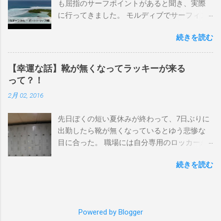
も屈指のサーフポイントがあると聞き、実際
イント スナッパー、レインボーベイ、グリ
に行ってきました。 モルディブでサーフィン
ーンマウント、クーリービーチ、キラ、レノ
を楽しむ方法は大きく2つ。ひとつは、島のホ
ックスヘッド、グラニット チューブライドを
続きを読む
テルやリゾートに滞在して目の前のブレイク
狙っているポイント バーレー、キラ、レイ
を独占するスタイル。もうひとつが、複数の
ンボーベイ、クーリービーチ 絶対に入りたい
ポイントを巡る「ボートトリップ」です。 今
ポイント ベルズビーチ、グレートオーシャ
【幸運な話】靴が無くなってラッキーが来る
回はそのボートトリップで、時間と空間の贅
ンロードの崖下、メンタワイ、 身長 170cm
って？！
沢を存分に味わってきました。 まずは動画を
体重 66kg（2018年まで）69.5kg (2020年）
2月 02, 2016
ご覧ください。 日本からモルディブまでのア
68.5㎏（2023年）68.5kg （2025年） スタンス
クセス 今回のサーフトリップは、サーフィン
ナチュラル DHD DX-1
先日ぼくの短い夏休みが終わって、7日ぶりに
系YouTubeチャンネル「よういちチャンネル
5'10"×18'3/8×2'3/16 Glassing Team 4×4
出勤したら靴が無くなっているとゆう悲惨な
Spirit Kooks」と、国内外のサーフトリップ専
Extra Toe patch FCS Dacy 6'0 Nick Maz 5'5"×
目に合った。 職場には自分専用のロッカーが
門旅行会社「Geekoutトラベル」さんとのコラ
18'7/8"×2'5/18 FCS 375mm 295mm Firewire
あって、着替えや予備の包丁などをしまい込
ボ企画として開催されました。ここでは、実
Slater design OMNI 5' 3"×18'5/8"×2'1/4" Round
続きを読む
んでいるのだが、仕事中に履いているシェフ
際に行ったアクセス方法やスケジュールをま
tail24.9L Firewire Tomo surfboard EVO 5′
シューズだけは中にしまわないで、ロッカー
とめます。 成田空港から出発 集合は朝9時、
1″×18'1/2″×2'1/4″ 24.5L Rocket Ace
の上に置いている。 他のみんなも同じように
成田国際空港第3ターミナルのチェックインカ
Surfboard Bumtail-Catfish 5'5"× 20'1/2 ×2'5/8
してるし、キッチンで使った靴をロッカーの
ウンター。 今回はスリランカ航空を利用し、
Qu...
Powered by Blogger
中には入れたくないのはみんな同じなのだ。
スリランカ・コロンボ空港で乗り換えてモル