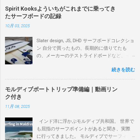
Spirit Kooksよういちがこれまでに乗ってき
たサーフボードの記録
10月 03, 2025
Slater design, JS, DHD サーフボードコレクショ
ン 自分で買ったもの、長期的に借りてたも
の、メーカーのテストライドボードなど、イ
ンプレを書けるほど真剣に乗ってきたボード
続きを読む
を書き残しているページです。 記録と残して
るので、過去のボードたちはもうすでに人に
譲って、手元に無いのがほとんどだけど。 色
モルディブボートトリップ準備編｜動画リン
んなサーフボードに乗って、サーフィンの世
ク付き
界にどっぷり浸かりたいですね。 追記 一番
11月 08, 2025
上から最も古いボードで最新ボードは一番最
後になります。 ホーム バーレーヘッズ、マ
インド洋に浮かぶモルディブ共和国。 世界で
ーメイドビーチ 最もロングライドしてきたポ
も屈指のサーフポイントがあると聞き、実際
イント スナッパー、レインボーベイ、グリ
に行ってきました。 モルディブでサーフィン
ーンマウント、クーリービーチ、キラ、レノ