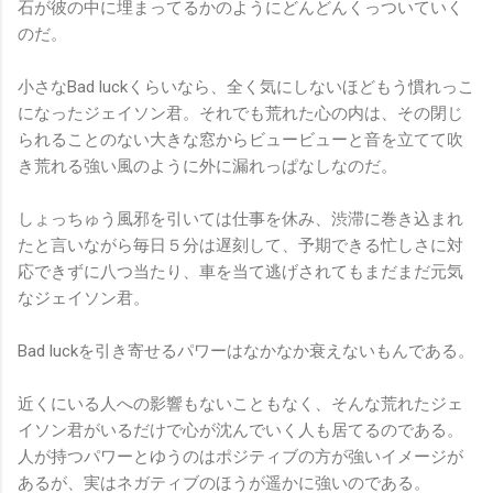
石が彼の中に埋まってるかのようにどんどんくっついていく
のだ。
小さなBad luckくらいなら、全く気にしないほどもう慣れっこ
になったジェイソン君。それでも荒れた心の内は、その閉じ
られることのない大きな窓からビュービューと音を立てて吹
き荒れる強い風のように外に漏れっぱなしなのだ。
しょっちゅう風邪を引いては仕事を休み、渋滞に巻き込まれ
たと言いながら毎日５分は遅刻して、予期できる忙しさに対
応できずに八つ当たり、車を当て逃げされてもまだまだ元気
なジェイソン君。
Bad luckを引き寄せるパワーはなかなか衰えないもんである。
近くにいる人への影響もないこともなく、そんな荒れたジェ
イソン君がいるだけで心が沈んでいく人も居てるのである。
人が持つパワーとゆうのはポジティブの方が強いイメージが
あるが、実はネガティブのほうが遥かに強いのである。