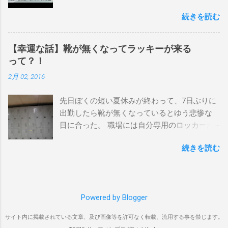
を楽しむ方法は大きく2つ。ひとつは、島のホ
ックスヘッド、グラニット チューブライドを
続きを読む
テルやリゾートに滞在して目の前のブレイク
狙っているポイント バーレー、キラ、レイ
を独占するスタイル。もうひとつが、複数の
ンボーベイ、クーリービーチ 絶対に入りたい
ポイントを巡る「ボートトリップ」です。 今
ポイント ベルズビーチ、グレートオーシャ
【幸運な話】靴が無くなってラッキーが来る
回はそのボートトリップで、時間と空間の贅
ンロードの崖下、メンタワイ、 身長 170cm
って？！
沢を存分に味わってきました。 まずは動画を
体重 66kg（2018年まで）69.5kg (2020年）
2月 02, 2016
ご覧ください。 日本からモルディブまでのア
68.5㎏（2023年）68.5kg （2025年） スタンス
クセス 今回のサーフトリップは、サーフィン
ナチュラル DHD DX-1
先日ぼくの短い夏休みが終わって、7日ぶりに
系YouTubeチャンネル「よういちチャンネル
5'10"×18'3/8×2'3/16 Glassing Team 4×4
出勤したら靴が無くなっているとゆう悲惨な
Spirit Kooks」と、国内外のサーフトリップ専
Extra Toe patch FCS Dacy 6'0 Nick Maz 5'5"×
目に合った。 職場には自分専用のロッカーが
門旅行会社「Geekoutトラベル」さんとのコラ
18'7/8"×2'5/18 FCS 375mm 295mm Firewire
あって、着替えや予備の包丁などをしまい込
ボ企画として開催されました。ここでは、実
Slater design OMNI 5' 3"×18'5/8"×2'1/4" Round
続きを読む
んでいるのだが、仕事中に履いているシェフ
際に行ったアクセス方法やスケジュールをま
tail24.9L Firewire Tomo surfboard EVO 5′
シューズだけは中にしまわないで、ロッカー
とめます。 成田空港から出発 集合は朝9時、
1″×18'1/2″×2'1/4″ 24.5L Rocket Ace
の上に置いている。 他のみんなも同じように
成田国際空港第3ターミナルのチェックインカ
Surfboard Bumtail-Catfish 5'5"× 20'1/2 ×2'5/8
してるし、キッチンで使った靴をロッカーの
ウンター。 今回はスリランカ航空を利用し、
Qu...
Powered by Blogger
中には入れたくないのはみんな同じなのだ。
スリランカ・コロンボ空港で乗り換えてモル
出勤したのは朝の４時半。 その時、ほかには
ディブのマレ空港へ向かいました。 預け荷物
サイト内に掲載されている文章、及び画像等を許可なく転載、流用する事を禁じます。
誰もいなくてぼく一人だった。 休み明けのフ
は30kgまで スリランカ航空では30kgまで無料