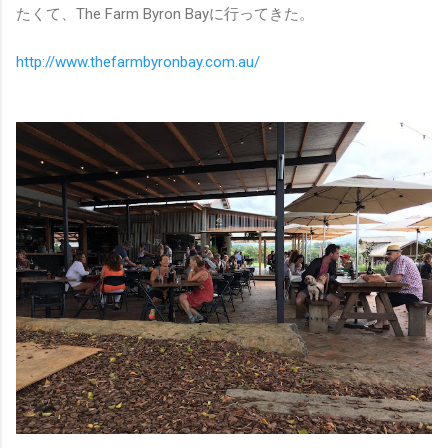
たくて、The Farm Byron Bayに行ってきた。
http://www.thefarmbyronbay.com.au/