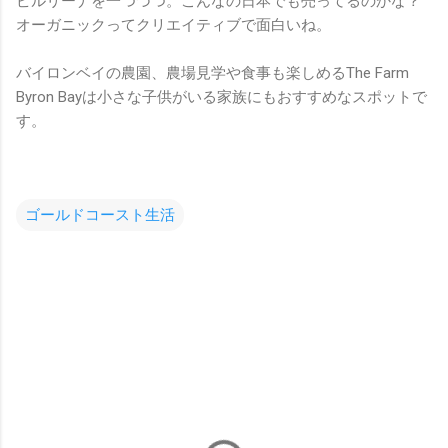
ピルリーナを一つづつ。こんなの日本でも売ってるのかな？
オーガニックってクリエイティブで面白いね。
バイロンベイの農園、農場見学や食事も楽しめるThe Farm
Byron Bayは小さな子供がいる家族にもおすすめなスポットで
す。
ゴールドコースト生活
コ
メ
ン
ト