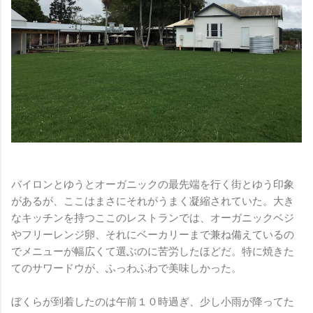
バイロンとゆうとオーガニックの最先端を行く街とゆう印象
があるが、ここはまさにそれがうまく凝縮されていた。大き
なキッチンを持つここのレストランでは、オーガニックベジ
やフリーレンジ卵、それにベーカリーまで兼ね備えているの
でメニューが幅広くて選ぶのに苦労したほどだ。特に焼きた
てのサワードウが、ふっわふわで美味しかった。
ぼくらが到着したのは午前１０時過ぎ、少し小雨が降ってた