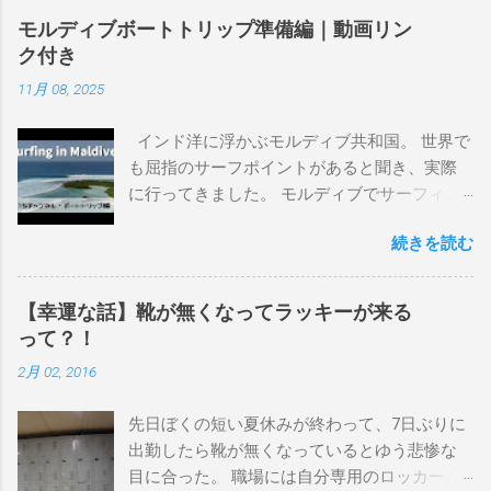
譲って、手元に無いのがほとんどだけど。 色
モルディブボートトリップ準備編｜動画リン
んなサーフボードに乗って、サーフィンの世
ク付き
界にどっぷり浸かりたいですね。 追記 一番
11月 08, 2025
上から最も古いボードで最新ボードは一番最
後になります。 ホーム バーレーヘッズ、マ
インド洋に浮かぶモルディブ共和国。 世界で
ーメイドビーチ 最もロングライドしてきたポ
も屈指のサーフポイントがあると聞き、実際
イント スナッパー、レインボーベイ、グリ
に行ってきました。 モルディブでサーフィン
ーンマウント、クーリービーチ、キラ、レノ
を楽しむ方法は大きく2つ。ひとつは、島のホ
ックスヘッド、グラニット チューブライドを
続きを読む
テルやリゾートに滞在して目の前のブレイク
狙っているポイント バーレー、キラ、レイ
を独占するスタイル。もうひとつが、複数の
ンボーベイ、クーリービーチ 絶対に入りたい
ポイントを巡る「ボートトリップ」です。 今
ポイント ベルズビーチ、グレートオーシャ
【幸運な話】靴が無くなってラッキーが来る
回はそのボートトリップで、時間と空間の贅
ンロードの崖下、メンタワイ、 身長 170cm
って？！
沢を存分に味わってきました。 まずは動画を
体重 66kg（2018年まで）69.5kg (2020年）
2月 02, 2016
ご覧ください。 日本からモルディブまでのア
68.5㎏（2023年）68.5kg （2025年） スタンス
クセス 今回のサーフトリップは、サーフィン
ナチュラル DHD DX-1
先日ぼくの短い夏休みが終わって、7日ぶりに
系YouTubeチャンネル「よういちチャンネル
5'10"×18'3/8×2'3/16 Glassing Team 4×4
出勤したら靴が無くなっているとゆう悲惨な
Spirit Kooks」と、国内外のサーフトリップ専
Extra Toe patch FCS Dacy 6'0 Nick Maz 5'5"×
目に合った。 職場には自分専用のロッカーが
門旅行会社「Geekoutトラベル」さんとのコラ
18'7/8"×2'5/18 FCS 375mm 295mm Firewire