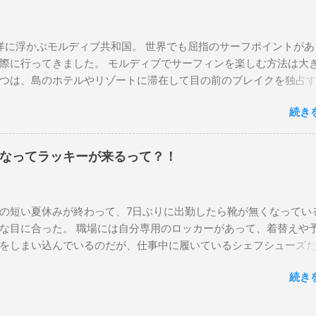
ニット チューブライドを狙っているポイント バーレー、キラ、
イ、クーリービーチ 絶対に入りたいポイント ベルズビーチ、グ
に浮かぶモルディブ共和国。 世界でも屈指のサーフポイントがあ
ャンロードの崖下、メンタワイ、 身長 170cm 体重 66kg（201
際に行ってきました。 モルディブでサーフィンを楽しむ方法は大き
kg (2020年）68.5㎏（2023年）68.5kg （2025年） スタンス ナチ
つは、島のホテルやリゾートに滞在して目の前のブレイクを独占
1 5'10"×18'3/8×2'3/16 Glassing Team 4×4 Extra Toe patch F
もうひとつが、複数のポイントを巡る「ボートトリップ」です。 
 Nick Maz 5'5"× 18'7/8"×2'5/18 FCS 375mm 295mm Firewire Slater
続き
トトリップで、時間と空間の贅沢を存分に味わってきました。 ま
NI 5' 3"×18'5/8"×2'1/4" Round tail24.9L Firewire Tomo surfboard EV
ください。 日本からモルディブまでのアクセス 今回のサーフトリ
2″×2'1/4″ 24.5L Rocket Ace Surfboard Bumtail-Catfish 5'5"× 20'1/2 
ィン系YouTubeチャンネル「よういちチャンネルSpirit Kooks」
なってラッキーが来るって？！
ーフトリップ専門旅行会社「Geekoutトラベル」さんとのコラボ企
されました。ここでは、実際に行ったアクセス方法やスケジュー
。 成田空港から出発 集合は朝9時、成田国際空港第3ターミナルの
の短い夏休みが終わって、7日ぶりに出勤したら靴が無くなってい
カウンター。 今回はスリランカ航空を利用し、スリランカ・コロ
な目に合った。 職場には自分専用のロッカーがあって、着替えや
換えてモルディブのマレ空港へ向かいました。 預け荷物は30kgまで
をしまい込んでいるのだが、仕事中に履いているシェフシューズ
航空では30kgまで無料で預けられ、サーフボードの追加料金もなし
わないで、ロッカーの上に置いている。 他のみんなも同じように
ード3本をFCSのウィールなしボードケースに入れ、隙間にボード
続き
チンで使った靴をロッカーの中には入れたくないのはみんな同じ
シュタッパー（モルディブは水温が高いためウェット不要）、フ
勤したのは朝の４時半。 その時、ほかには誰もいなくてぼく一人だ
、着替えなどを詰めて約23kgに収まりました。 海外遠征で心配な
み明けのフレッシュな気持ちで仕事にとりかかろうと思ってたのに