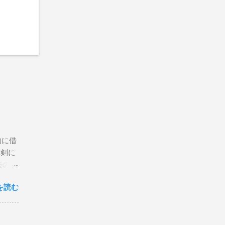
期的に借
真剣に
去のボ
なサー
を読む
 一番
レー
ー、
ヘッ