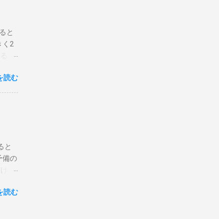
レイ
レー
ると
8年ま
く2
ュラル
するス
CS
今回は
を読む
ずは動
O 5′
ップ
×2'5/8
と、国
画と
ルをま
チェ
ると
ンボ空
予備の
 ス
だけは
。 シ
してる
ショー
を読む
なの
ィン、
っ
のがボ
、今ま