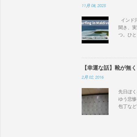
11月 08, 2025
ド、グラ
ンボーベ
インド洋
トオーシ
聞き、実
で）69.5
つ。ひと
DHD DX-
タイル。
Dacy 6'0
そのボー
design OM
画をご覧
1″×18'1/
は、サーフ
Qu...
【幸運な話】靴が無く
内外のサ
2月 02, 2016
して開催
とめます
先日ぼく
ックイン
ゆう悲惨
港で乗り
包丁など
リランカ
中にしま
ョートボ
し、キッ
ツやラッ
だ。 出
ワックス
た。 休