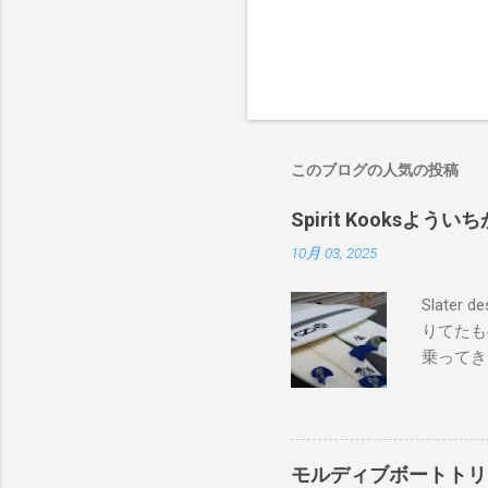
このブログの人気の投稿
Spirit Kooks
10月 03, 2025
Slate
りてたも
乗ってき
ードたち
フボード
上から最
ヘッズ、
モルディブボートトリ
レインボ