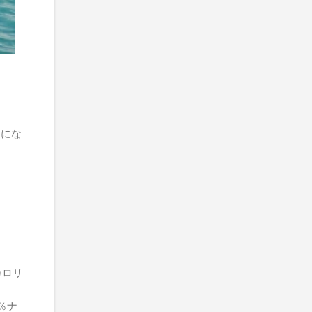
うにな
カロリ
％ナ