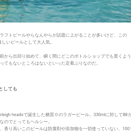
ラフトビールやらなんやらが話題に上がることが多いけど、この
も美味しいビールとして大人気。
前から出回り始めて、瞬く間にどこのボトルショップでも置くよ
ってもないところはないといった定着ぶりなのだ。
としても
eigh headsで誕生した糖質０のラガービール。330mlに対して88
なのでとってもヘルシー。
、香り高いこのビールは防腐剤や添加物を一切使っていない、100