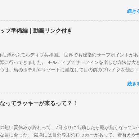
はもうすでに人に譲って、手元に無いのがほとんどだけど。 色ん
続き
に乗って、サーフィンの世界にどっぷり浸かりたいですね。 追記
も古いボードで最新ボードは一番最後になります。 ホーム バー
マーメイドビーチ 最もロングライドしてきたポイント スナッパ
ップ準備編｜動画リンク付き
ーベイ、グリーンマウント、クーリービーチ、キラ、レノックス
ニット チューブライドを狙っているポイント バーレー、キラ、
イ、クーリービーチ 絶対に入りたいポイント ベルズビーチ、グ
に浮かぶモルディブ共和国。 世界でも屈指のサーフポイントがあ
ャンロードの崖下、メンタワイ、 身長 170cm 体重 66kg（201
際に行ってきました。 モルディブでサーフィンを楽しむ方法は大き
kg (2020年）68.5㎏（2023年）68.5kg （2025年） スタンス ナチ
つは、島のホテルやリゾートに滞在して目の前のブレイクを独占
1 5'10"×18'3/8×2'3/16 Glassing Team 4×4 Extra Toe patch F
もうひとつが、複数のポイントを巡る「ボートトリップ」です。 
 Nick Maz 5'5"× 18'7/8"×2'5/18 FCS 375mm 295mm Firewire Slater
続き
トトリップで、時間と空間の贅沢を存分に味わってきました。 ま
NI 5' 3"×18'5/8"×2'1/4" Round tail24.9L Firewire Tomo surfboard EV
ください。 日本からモルディブまでのアクセス 今回のサーフトリ
2″×2'1/4″ 24.5L Rocket Ace Surfboard Bumtail-Catfish 5'5"× 20'1/2 
ィン系YouTubeチャンネル「よういちチャンネルSpirit Kooks」
なってラッキーが来るって？！
ーフトリップ専門旅行会社「Geekoutトラベル」さんとのコラボ企
されました。ここでは、実際に行ったアクセス方法やスケジュー
。 成田空港から出発 集合は朝9時、成田国際空港第3ターミナルの
の短い夏休みが終わって、7日ぶりに出勤したら靴が無くなってい
カウンター。 今回はスリランカ航空を利用し、スリランカ・コロ
な目に合った。 職場には自分専用のロッカーがあって、着替えや
換えてモルディブのマレ空港へ向かいました。 預け荷物は30kgまで