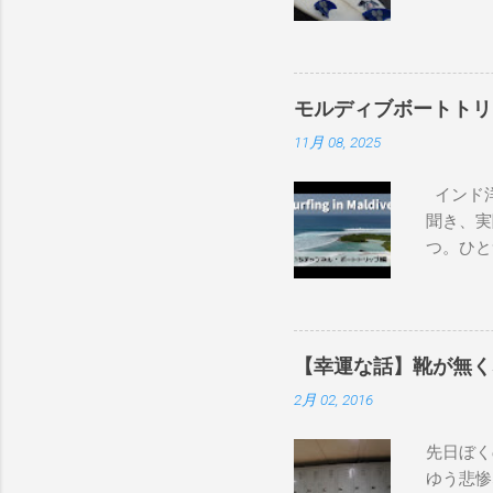
ードたち
フボード
上から最
ヘッズ、
モルディブボートトリ
レインボ
11月 08, 2025
ド、グラ
ンボーベ
インド洋
トオーシ
聞き、実
で）69.5
つ。ひと
DHD DX-
タイル。
Dacy 6'0
そのボー
design OM
画をご覧
1″×18'1/
は、サーフ
Qu...
【幸運な話】靴が無く
内外のサ
2月 02, 2016
して開催
とめます
先日ぼく
ックイン
ゆう悲惨
港で乗り