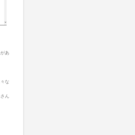
いがあ
様々な
園さん