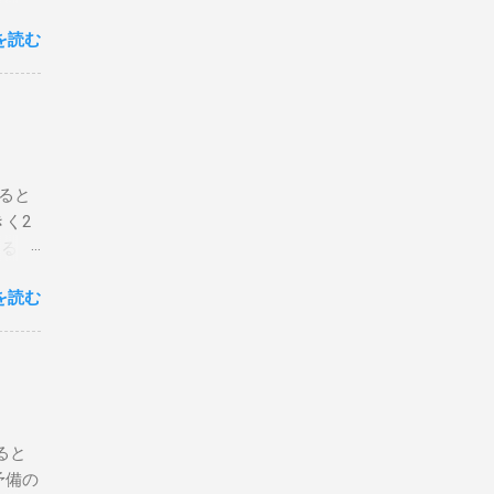
なサー
を読む
 一番
レー
ー、
ヘッ
レイ
レー
ると
8年ま
く2
ュラル
するス
CS
今回は
を読む
ずは動
O 5′
ップ
×2'5/8
と、国
画と
ルをま
チェ
ると
ンボ空
予備の
 ス