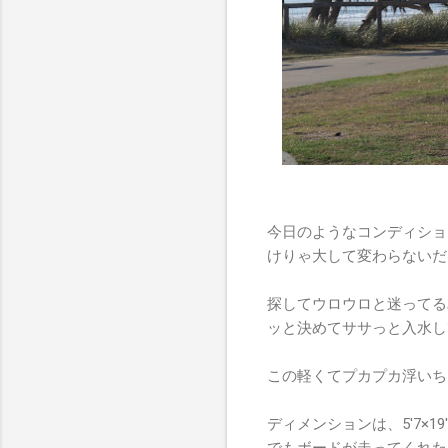
今日のようなコンディショ
けりゃ大して変わらないだ
探してウロウロと迷ってる
ッと決めてササっと入水し
この軽くてプカプカ浮いちゃうN
ディメンションは、5'7×1