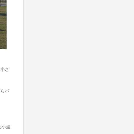
が小さ
からパ
な小波