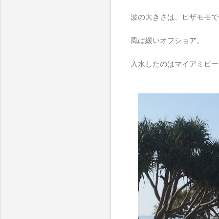
波の大きさは、ヒザモモで
風は緩いオフショア。
入水したのはマイアミビー