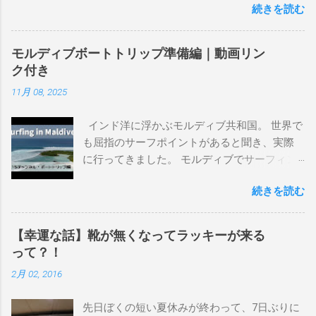
続きを読む
を書き残しているページです。 記録と残して
るので、過去のボードたちはもうすでに人に
譲って、手元に無いのがほとんどだけど。 色
モルディブボートトリップ準備編｜動画リン
んなサーフボードに乗って、サーフィンの世
ク付き
界にどっぷり浸かりたいですね。 追記 一番
11月 08, 2025
上から最も古いボードで最新ボードは一番最
後になります。 ホーム バーレーヘッズ、マ
インド洋に浮かぶモルディブ共和国。 世界で
ーメイドビーチ 最もロングライドしてきたポ
も屈指のサーフポイントがあると聞き、実際
イント スナッパー、レインボーベイ、グリ
に行ってきました。 モルディブでサーフィン
ーンマウント、クーリービーチ、キラ、レノ
を楽しむ方法は大きく2つ。ひとつは、島のホ
ックスヘッド、グラニット チューブライドを
続きを読む
テルやリゾートに滞在して目の前のブレイク
狙っているポイント バーレー、キラ、レイ
を独占するスタイル。もうひとつが、複数の
ンボーベイ、クーリービーチ 絶対に入りたい
ポイントを巡る「ボートトリップ」です。 今
ポイント ベルズビーチ、グレートオーシャ
【幸運な話】靴が無くなってラッキーが来る
回はそのボートトリップで、時間と空間の贅
ンロードの崖下、メンタワイ、 身長 170cm
って？！
沢を存分に味わってきました。 まずは動画を
体重 66kg（2018年まで）69.5kg (2020年）
2月 02, 2016
ご覧ください。 日本からモルディブまでのア
68.5㎏（2023年）68.5kg （2025年） スタンス
クセス 今回のサーフトリップは、サーフィン
ナチュラル DHD DX-1
先日ぼくの短い夏休みが終わって、7日ぶりに
系YouTubeチャンネル「よういちチャンネル
5'10"×18'3/8×2'3/16 Glassing Team 4×4