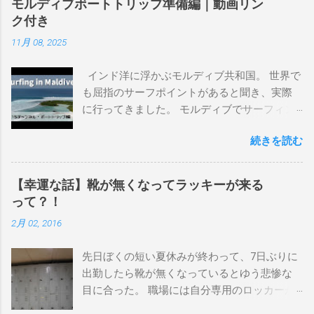
モルディブボートトリップ準備編｜動画リン
んなサーフボードに乗って、サーフィンの世
ク付き
界にどっぷり浸かりたいですね。 追記 一番
11月 08, 2025
上から最も古いボードで最新ボードは一番最
後になります。 ホーム バーレーヘッズ、マ
インド洋に浮かぶモルディブ共和国。 世界で
ーメイドビーチ 最もロングライドしてきたポ
も屈指のサーフポイントがあると聞き、実際
イント スナッパー、レインボーベイ、グリ
に行ってきました。 モルディブでサーフィン
ーンマウント、クーリービーチ、キラ、レノ
を楽しむ方法は大きく2つ。ひとつは、島のホ
ックスヘッド、グラニット チューブライドを
続きを読む
テルやリゾートに滞在して目の前のブレイク
狙っているポイント バーレー、キラ、レイ
を独占するスタイル。もうひとつが、複数の
ンボーベイ、クーリービーチ 絶対に入りたい
ポイントを巡る「ボートトリップ」です。 今
ポイント ベルズビーチ、グレートオーシャ
【幸運な話】靴が無くなってラッキーが来る
回はそのボートトリップで、時間と空間の贅
ンロードの崖下、メンタワイ、 身長 170cm
って？！
沢を存分に味わってきました。 まずは動画を
体重 66kg（2018年まで）69.5kg (2020年）
2月 02, 2016
ご覧ください。 日本からモルディブまでのア
68.5㎏（2023年）68.5kg （2025年） スタンス
クセス 今回のサーフトリップは、サーフィン
ナチュラル DHD DX-1
先日ぼくの短い夏休みが終わって、7日ぶりに
系YouTubeチャンネル「よういちチャンネル
5'10"×18'3/8×2'3/16 Glassing Team 4×4
出勤したら靴が無くなっているとゆう悲惨な
Spirit Kooks」と、国内外のサーフトリップ専
Extra Toe patch FCS Dacy 6'0 Nick Maz 5'5"×
目に合った。 職場には自分専用のロッカーが
門旅行会社「Geekoutトラベル」さんとのコラ
18'7/8"×2'5/18 FCS 375mm 295mm Firewire
あって、着替えや予備の包丁などをしまい込
ボ企画として開催されました。ここでは、実