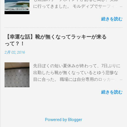
イント スナッパー、レインボーベイ、グリ
に行ってきました。 モルディブでサーフィン
ーンマウント、クーリービーチ、キラ、レノ
を楽しむ方法は大きく2つ。ひとつは、島のホ
ックスヘッド、グラニット チューブライドを
続きを読む
テルやリゾートに滞在して目の前のブレイク
狙っているポイント バーレー、キラ、レイ
を独占するスタイル。もうひとつが、複数の
ンボーベイ、クーリービーチ 絶対に入りたい
ポイントを巡る「ボートトリップ」です。 今
ポイント ベルズビーチ、グレートオーシャ
【幸運な話】靴が無くなってラッキーが来る
回はそのボートトリップで、時間と空間の贅
ンロードの崖下、メンタワイ、 身長 170cm
って？！
沢を存分に味わってきました。 まずは動画を
体重 66kg（2018年まで）69.5kg (2020年）
2月 02, 2016
ご覧ください。 日本からモルディブまでのア
68.5㎏（2023年）68.5kg （2025年） スタンス
クセス 今回のサーフトリップは、サーフィン
ナチュラル DHD DX-1
先日ぼくの短い夏休みが終わって、7日ぶりに
系YouTubeチャンネル「よういちチャンネル
5'10"×18'3/8×2'3/16 Glassing Team 4×4
出勤したら靴が無くなっているとゆう悲惨な
Spirit Kooks」と、国内外のサーフトリップ専
Extra Toe patch FCS Dacy 6'0 Nick Maz 5'5"×
目に合った。 職場には自分専用のロッカーが
門旅行会社「Geekoutトラベル」さんとのコラ
18'7/8"×2'5/18 FCS 375mm 295mm Firewire
あって、着替えや予備の包丁などをしまい込
ボ企画として開催されました。ここでは、実
Slater design OMNI 5' 3"×18'5/8"×2'1/4" Round
続きを読む
んでいるのだが、仕事中に履いているシェフ
際に行ったアクセス方法やスケジュールをま
tail24.9L Firewire Tomo surfboard EVO 5′
シューズだけは中にしまわないで、ロッカー
とめます。 成田空港から出発 集合は朝9時、
1″×18'1/2″×2'1/4″ 24.5L Rocket Ace
の上に置いている。 他のみんなも同じように
成田国際空港第3ターミナルのチェックインカ
Surfboard Bumtail-Catfish 5'5"× 20'1/2 ×2'5/8
してるし、キッチンで使った靴をロッカーの
ウンター。 今回はスリランカ航空を利用し、
Qu...
Powered by Blogger
中には入れたくないのはみんな同じなのだ。
スリランカ・コロンボ空港で乗り換えてモル