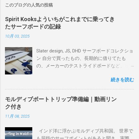
このブログの人気の投稿
Spirit Kooksよういちがこれまでに乗ってき
たサーフボードの記録
10月 03, 2025
Slater design, JS, DHD サーフボードコレクショ
ン 自分で買ったもの、長期的に借りてたも
の、メーカーのテストライドボードなど、イ
ンプレを書けるほど真剣に乗ってきたボード
続きを読む
を書き残しているページです。 記録と残して
るので、過去のボードたちはもうすでに人に
譲って、手元に無いのがほとんどだけど。 色
モルディブボートトリップ準備編｜動画リン
んなサーフボードに乗って、サーフィンの世
ク付き
界にどっぷり浸かりたいですね。 追記 一番
11月 08, 2025
上から最も古いボードで最新ボードは一番最
後になります。 ホーム バーレーヘッズ、マ
インド洋に浮かぶモルディブ共和国。 世界で
ーメイドビーチ 最もロングライドしてきたポ
も屈指のサーフポイントがあると聞き、実際