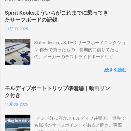
Spirit Kooksよういちがこれまでに乗ってき
たサーフボードの記録
10月 03, 2025
Slater design, JS, DHD サーフボードコレクショ
ン 自分で買ったもの、長期的に借りてたも
の、メーカーのテストライドボードなど、イ
ンプレを書けるほど真剣に乗ってきたボード
続きを読む
を書き残しているページです。 記録と残して
るので、過去のボードたちはもうすでに人に
譲って、手元に無いのがほとんどだけど。 色
モルディブボートトリップ準備編｜動画リン
んなサーフボードに乗って、サーフィンの世
ク付き
界にどっぷり浸かりたいですね。 追記 一番
11月 08, 2025
上から最も古いボードで最新ボードは一番最
後になります。 ホーム バーレーヘッズ、マ
インド洋に浮かぶモルディブ共和国。 世界で
ーメイドビーチ 最もロングライドしてきたポ
も屈指のサーフポイントがあると聞き、実際
イント スナッパー、レインボーベイ、グリ