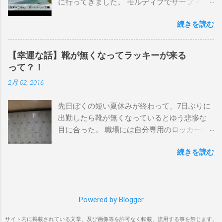
に行ってきました。 モルディブでサーフィン
ーンマウント、クーリービーチ、キラ、レノ
を楽しむ方法は大きく2つ。ひとつは、島のホ
ックスヘッド、グラニット チューブライドを
続きを読む
テルやリゾートに滞在して目の前のブレイク
狙っているポイント バーレー、キラ、レイ
を独占するスタイル。もうひとつが、複数の
ンボーベイ、クーリービーチ 絶対に入りたい
ポイントを巡る「ボートトリップ」です。 今
ポイント ベルズビーチ、グレートオーシャ
【幸運な話】靴が無くなってラッキーが来る
回はそのボートトリップで、時間と空間の贅
ンロードの崖下、メンタワイ、 身長 170cm
って？！
沢を存分に味わってきました。 まずは動画を
体重 66kg（2018年まで）69.5kg (2020年）
2月 02, 2016
ご覧ください。 日本からモルディブまでのア
68.5㎏（2023年）68.5kg （2025年） スタンス
クセス 今回のサーフトリップは、サーフィン
ナチュラル DHD DX-1
先日ぼくの短い夏休みが終わって、7日ぶりに
系YouTubeチャンネル「よういちチャンネル
5'10"×18'3/8×2'3/16 Glassing Team 4×4
出勤したら靴が無くなっているとゆう悲惨な
Spirit Kooks」と、国内外のサーフトリップ専
Extra Toe patch FCS Dacy 6'0 Nick Maz 5'5"×
目に合った。 職場には自分専用のロッカーが
門旅行会社「Geekoutトラベル」さんとのコラ
18'7/8"×2'5/18 FCS 375mm 295mm Firewire
あって、着替えや予備の包丁などをしまい込
ボ企画として開催されました。ここでは、実
Slater design OMNI 5' 3"×18'5/8"×2'1/4" Round
続きを読む
んでいるのだが、仕事中に履いているシェフ
際に行ったアクセス方法やスケジュールをま
tail24.9L Firewire Tomo surfboard EVO 5′
シューズだけは中にしまわないで、ロッカー
とめます。 成田空港から出発 集合は朝9時、
1″×18'1/2″×2'1/4″ 24.5L Rocket Ace
の上に置いている。 他のみんなも同じように
成田国際空港第3ターミナルのチェックインカ
Surfboard Bumtail-Catfish 5'5"× 20'1/2 ×2'5/8
してるし、キッチンで使った靴をロッカーの
ウンター。 今回はスリランカ航空を利用し、
Qu...
Powered by Blogger
中には入れたくないのはみんな同じなのだ。
スリランカ・コロンボ空港で乗り換えてモル
出勤したのは朝の４時半。 その時、ほかには
ディブのマレ空港へ向かいました。 預け荷物
サイト内に掲載されている文章、及び画像等を許可なく転載、流用する事を禁じます。