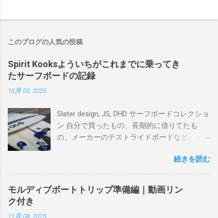
このブログの人気の投稿
Spirit Kooksよういちがこれまでに乗ってき
たサーフボードの記録
10月 03, 2025
Slater design, JS, DHD サーフボードコレクショ
ン 自分で買ったもの、長期的に借りてたも
の、メーカーのテストライドボードなど、イ
ンプレを書けるほど真剣に乗ってきたボード
続きを読む
を書き残しているページです。 記録と残して
るので、過去のボードたちはもうすでに人に
譲って、手元に無いのがほとんどだけど。 色
モルディブボートトリップ準備編｜動画リン
んなサーフボードに乗って、サーフィンの世
ク付き
界にどっぷり浸かりたいですね。 追記 一番
11月 08, 2025