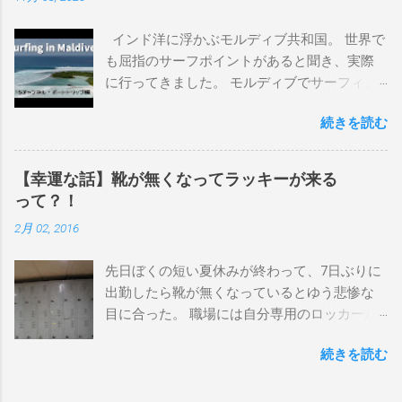
上から最も古いボードで最新ボードは一番最
後になります。 ホーム バーレーヘッズ、マ
インド洋に浮かぶモルディブ共和国。 世界で
ーメイドビーチ 最もロングライドしてきたポ
も屈指のサーフポイントがあると聞き、実際
イント スナッパー、レインボーベイ、グリ
に行ってきました。 モルディブでサーフィン
ーンマウント、クーリービーチ、キラ、レノ
を楽しむ方法は大きく2つ。ひとつは、島のホ
ックスヘッド、グラニット チューブライドを
続きを読む
テルやリゾートに滞在して目の前のブレイク
狙っているポイント バーレー、キラ、レイ
を独占するスタイル。もうひとつが、複数の
ンボーベイ、クーリービーチ 絶対に入りたい
ポイントを巡る「ボートトリップ」です。 今
ポイント ベルズビーチ、グレートオーシャ
【幸運な話】靴が無くなってラッキーが来る
回はそのボートトリップで、時間と空間の贅
ンロードの崖下、メンタワイ、 身長 170cm
って？！
沢を存分に味わってきました。 まずは動画を
体重 66kg（2018年まで）69.5kg (2020年）
2月 02, 2016
ご覧ください。 日本からモルディブまでのア
68.5㎏（2023年）68.5kg （2025年） スタンス
クセス 今回のサーフトリップは、サーフィン
ナチュラル DHD DX-1
先日ぼくの短い夏休みが終わって、7日ぶりに
系YouTubeチャンネル「よういちチャンネル
5'10"×18'3/8×2'3/16 Glassing Team 4×4
出勤したら靴が無くなっているとゆう悲惨な
Spirit Kooks」と、国内外のサーフトリップ専
Extra Toe patch FCS Dacy 6'0 Nick Maz 5'5"×
目に合った。 職場には自分専用のロッカーが
門旅行会社「Geekoutトラベル」さんとのコラ
18'7/8"×2'5/18 FCS 375mm 295mm Firewire
あって、着替えや予備の包丁などをしまい込
ボ企画として開催されました。ここでは、実
Slater design OMNI 5' 3"×18'5/8"×2'1/4" Round
続きを読む
んでいるのだが、仕事中に履いているシェフ
際に行ったアクセス方法やスケジュールをま
tail24.9L Firewire Tomo surfboard EVO 5′
シューズだけは中にしまわないで、ロッカー
とめます。 成田空港から出発 集合は朝9時、
1″×18'1/2″×2'1/4″ 24.5L Rocket Ace
の上に置いている。 他のみんなも同じように