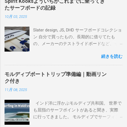
Spirit Kooksよういちがこれまでに乗ってき
たサーフボードの記録
10月 03, 2025
Slater design, JS, DHD サーフボードコレクショ
ン 自分で買ったもの、長期的に借りてたも
の、メーカーのテストライドボードなど、イ
ンプレを書けるほど真剣に乗ってきたボード
続きを読む
を書き残しているページです。 記録と残して
るので、過去のボードたちはもうすでに人に
譲って、手元に無いのがほとんどだけど。 色
モルディブボートトリップ準備編｜動画リン
んなサーフボードに乗って、サーフィンの世
ク付き
界にどっぷり浸かりたいですね。 追記 一番
11月 08, 2025
上から最も古いボードで最新ボードは一番最
後になります。 ホーム バーレーヘッズ、マ
インド洋に浮かぶモルディブ共和国。 世界で
ーメイドビーチ 最もロングライドしてきたポ
も屈指のサーフポイントがあると聞き、実際
イント スナッパー、レインボーベイ、グリ
に行ってきました。 モルディブでサーフィン
ーンマウント、クーリービーチ、キラ、レノ
を楽しむ方法は大きく2つ。ひとつは、島のホ
ックスヘッド、グラニット チューブライドを