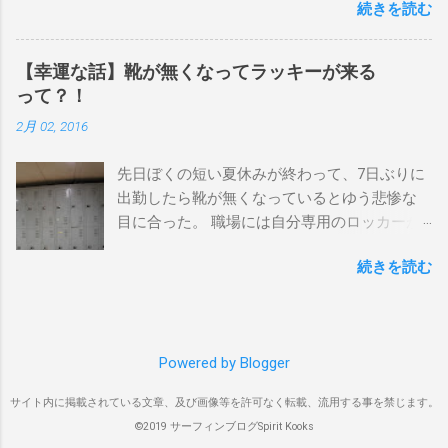
続きを読む
テルやリゾートに滞在して目の前のブレイク
狙っているポイント バーレー、キラ、レイ
を独占するスタイル。もうひとつが、複数の
ンボーベイ、クーリービーチ 絶対に入りたい
ポイントを巡る「ボートトリップ」です。 今
ポイント ベルズビーチ、グレートオーシャ
【幸運な話】靴が無くなってラッキーが来る
回はそのボートトリップで、時間と空間の贅
ンロードの崖下、メンタワイ、 身長 170cm
って？！
沢を存分に味わってきました。 まずは動画を
体重 66kg（2018年まで）69.5kg (2020年）
2月 02, 2016
ご覧ください。 日本からモルディブまでのア
68.5㎏（2023年）68.5kg （2025年） スタンス
クセス 今回のサーフトリップは、サーフィン
ナチュラル DHD DX-1
先日ぼくの短い夏休みが終わって、7日ぶりに
系YouTubeチャンネル「よういちチャンネル
5'10"×18'3/8×2'3/16 Glassing Team 4×4
出勤したら靴が無くなっているとゆう悲惨な
Spirit Kooks」と、国内外のサーフトリップ専
Extra Toe patch FCS Dacy 6'0 Nick Maz 5'5"×
目に合った。 職場には自分専用のロッカーが
門旅行会社「Geekoutトラベル」さんとのコラ
18'7/8"×2'5/18 FCS 375mm 295mm Firewire
あって、着替えや予備の包丁などをしまい込
ボ企画として開催されました。ここでは、実
Slater design OMNI 5' 3"×18'5/8"×2'1/4" Round
続きを読む
んでいるのだが、仕事中に履いているシェフ
際に行ったアクセス方法やスケジュールをま
tail24.9L Firewire Tomo surfboard EVO 5′
シューズだけは中にしまわないで、ロッカー
とめます。 成田空港から出発 集合は朝9時、
1″×18'1/2″×2'1/4″ 24.5L Rocket Ace
の上に置いている。 他のみんなも同じように
成田国際空港第3ターミナルのチェックインカ
Surfboard Bumtail-Catfish 5'5"× 20'1/2 ×2'5/8
してるし、キッチンで使った靴をロッカーの
ウンター。 今回はスリランカ航空を利用し、
Qu...
Powered by Blogger
中には入れたくないのはみんな同じなのだ。
スリランカ・コロンボ空港で乗り換えてモル
出勤したのは朝の４時半。 その時、ほかには
ディブのマレ空港へ向かいました。 預け荷物
サイト内に掲載されている文章、及び画像等を許可なく転載、流用する事を禁じます。
誰もいなくてぼく一人だった。 休み明けのフ
は30kgまで スリランカ航空では30kgまで無料
©2019 サーフィンブログSpirit Kooks
レッシュな気持ちで仕事にとりかかろうと思
で預けられ、サーフボードの追加料金もな