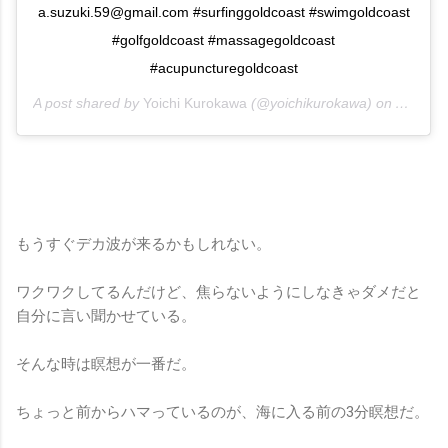
a.suzuki.59@gmail.com #surfinggoldcoast #swimgoldcoast
#golfgoldcoast #massagegoldcoast
#acupuncturegoldcoast
A post shared by
Yoichi Kurokawa
(@yoichikurokawa) on
Apr 17,
もうすぐデカ波が来るかもしれない。
ワクワクしてるんだけど、焦らないようにしなきゃダメだと
自分に言い聞かせている。
そんな時は瞑想が一番だ。
ちょっと前からハマっているのが、海に入る前の3分瞑想だ。