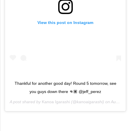
View this post on Instagram
Thankful for another good day! Round 5 tomorrow, see
you guys down there 👊🏽 @jeff_perez
A post shared by
Kanoa Igarashi
(@kanoaigarashi) on
Aug 4, 2017 at 8:36pm PDT