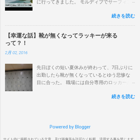
に行ってきました。 モルディブでサーフィン
ーンマウント、クーリービーチ、キラ、レノ
を楽しむ方法は大きく2つ。ひとつは、島のホ
ックスヘッド、グラニット チューブライドを
続きを読む
テルやリゾートに滞在して目の前のブレイク
狙っているポイント バーレー、キラ、レイ
を独占するスタイル。もうひとつが、複数の
ンボーベイ、クーリービーチ 絶対に入りたい
ポイントを巡る「ボートトリップ」です。 今
ポイント ベルズビーチ、グレートオーシャ
【幸運な話】靴が無くなってラッキーが来る
回はそのボートトリップで、時間と空間の贅
ンロードの崖下、メンタワイ、 身長 170cm
って？！
沢を存分に味わってきました。 まずは動画を
体重 66kg（2018年まで）69.5kg (2020年）
2月 02, 2016
ご覧ください。 日本からモルディブまでのア
68.5㎏（2023年）68.5kg （2025年） スタンス
クセス 今回のサーフトリップは、サーフィン
ナチュラル DHD DX-1
先日ぼくの短い夏休みが終わって、7日ぶりに
系YouTubeチャンネル「よういちチャンネル
5'10"×18'3/8×2'3/16 Glassing Team 4×4
出勤したら靴が無くなっているとゆう悲惨な
Spirit Kooks」と、国内外のサーフトリップ専
Extra Toe patch FCS Dacy 6'0 Nick Maz 5'5"×
目に合った。 職場には自分専用のロッカーが
門旅行会社「Geekoutトラベル」さんとのコラ
18'7/8"×2'5/18 FCS 375mm 295mm Firewire
あって、着替えや予備の包丁などをしまい込
ボ企画として開催されました。ここでは、実
Slater design OMNI 5' 3"×18'5/8"×2'1/4" Round
続きを読む
んでいるのだが、仕事中に履いているシェフ
際に行ったアクセス方法やスケジュールをま
tail24.9L Firewire Tomo surfboard EVO 5′
シューズだけは中にしまわないで、ロッカー
とめます。 成田空港から出発 集合は朝9時、
1″×18'1/2″×2'1/4″ 24.5L Rocket Ace
の上に置いている。 他のみんなも同じように
成田国際空港第3ターミナルのチェックインカ
Surfboard Bumtail-Catfish 5'5"× 20'1/2 ×2'5/8
してるし、キッチンで使った靴をロッカーの
ウンター。 今回はスリランカ航空を利用し、
Qu...
Powered by Blogger
中には入れたくないのはみんな同じなのだ。
スリランカ・コロンボ空港で乗り換えてモル
出勤したのは朝の４時半。 その時、ほかには
ディブのマレ空港へ向かいました。 預け荷物
サイト内に掲載されている文章、及び画像等を許可なく転載、流用する事を禁じます。