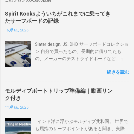
このブログの人気の投稿
Spirit Kooksよういちがこれまでに乗ってき
たサーフボードの記録
10月 03, 2025
Slater design, JS, DHD サーフボードコレクショ
ン 自分で買ったもの、長期的に借りてたも
の、メーカーのテストライドボードなど、イ
ンプレを書けるほど真剣に乗ってきたボード
続きを読む
を書き残しているページです。 記録と残して
るので、過去のボードたちはもうすでに人に
譲って、手元に無いのがほとんどだけど。 色
モルディブボートトリップ準備編｜動画リン
んなサーフボードに乗って、サーフィンの世
ク付き
界にどっぷり浸かりたいですね。 追記 一番
11月 08, 2025
上から最も古いボードで最新ボードは一番最
後になります。 ホーム バーレーヘッズ、マ
インド洋に浮かぶモルディブ共和国。 世界で
ーメイドビーチ 最もロングライドしてきたポ
も屈指のサーフポイントがあると聞き、実際
イント スナッパー、レインボーベイ、グリ