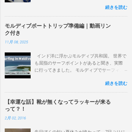
ンプレを書けるほど真剣に乗ってきたボード
続きを読む
を書き残しているページです。 記録と残して
るので、過去のボードたちはもうすでに人に
譲って、手元に無いのがほとんどだけど。 色
モルディブボートトリップ準備編｜動画リン
んなサーフボードに乗って、サーフィンの世
ク付き
界にどっぷり浸かりたいですね。 追記 一番
11月 08, 2025
上から最も古いボードで最新ボードは一番最
後になります。 ホーム バーレーヘッズ、マ
インド洋に浮かぶモルディブ共和国。 世界で
ーメイドビーチ 最もロングライドしてきたポ
も屈指のサーフポイントがあると聞き、実際
イント スナッパー、レインボーベイ、グリ
に行ってきました。 モルディブでサーフィン
ーンマウント、クーリービーチ、キラ、レノ
を楽しむ方法は大きく2つ。ひとつは、島のホ
ックスヘッド、グラニット チューブライドを
続きを読む
テルやリゾートに滞在して目の前のブレイク
狙っているポイント バーレー、キラ、レイ
を独占するスタイル。もうひとつが、複数の
ンボーベイ、クーリービーチ 絶対に入りたい
ポイントを巡る「ボートトリップ」です。 今
ポイント ベルズビーチ、グレートオーシャ
【幸運な話】靴が無くなってラッキーが来る
回はそのボートトリップで、時間と空間の贅
ンロードの崖下、メンタワイ、 身長 170cm
って？！
沢を存分に味わってきました。 まずは動画を
体重 66kg（2018年まで）69.5kg (2020年）
2月 02, 2016
ご覧ください。 日本からモルディブまでのア
68.5㎏（2023年）68.5kg （2025年） スタンス
クセス 今回のサーフトリップは、サーフィン
ナチュラル DHD DX-1