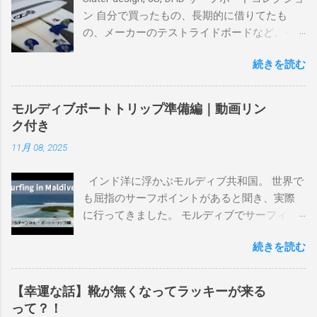
ン 自分で買ったもの、長期的に借りてたも
の、メーカーのテストライドボードなど、イ
ンプレを書けるほど真剣に乗ってきたボード
続きを読む
を書き残しているページです。 記録と残して
るので、過去のボードたちはもうすでに人に
譲って、手元に無いのがほとんどだけど。 色
モルディブボートトリップ準備編｜動画リン
んなサーフボードに乗って、サーフィンの世
ク付き
界にどっぷり浸かりたいですね。 追記 一番
11月 08, 2025
上から最も古いボードで最新ボードは一番最
後になります。 ホーム バーレーヘッズ、マ
インド洋に浮かぶモルディブ共和国。 世界で
ーメイドビーチ 最もロングライドしてきたポ
も屈指のサーフポイントがあると聞き、実際
イント スナッパー、レインボーベイ、グリ
に行ってきました。 モルディブでサーフィン
ーンマウント、クーリービーチ、キラ、レノ
を楽しむ方法は大きく2つ。ひとつは、島のホ
ックスヘッド、グラニット チューブライドを
続きを読む
テルやリゾートに滞在して目の前のブレイク
狙っているポイント バーレー、キラ、レイ
を独占するスタイル。もうひとつが、複数の
ンボーベイ、クーリービーチ 絶対に入りたい
ポイントを巡る「ボートトリップ」です。 今
ポイント ベルズビーチ、グレートオーシャ
【幸運な話】靴が無くなってラッキーが来る
回はそのボートトリップで、時間と空間の贅
ンロードの崖下、メンタワイ、 身長 170cm
って？！
沢を存分に味わってきました。 まずは動画を