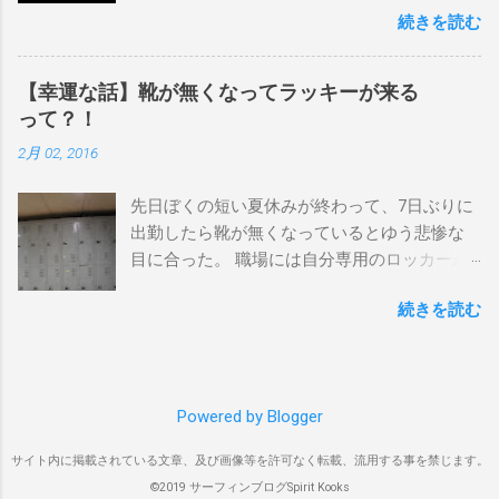
ックスヘッド、グラニット チューブライドを
続きを読む
テルやリゾートに滞在して目の前のブレイク
狙っているポイント バーレー、キラ、レイ
を独占するスタイル。もうひとつが、複数の
ンボーベイ、クーリービーチ 絶対に入りたい
ポイントを巡る「ボートトリップ」です。 今
ポイント ベルズビーチ、グレートオーシャ
【幸運な話】靴が無くなってラッキーが来る
回はそのボートトリップで、時間と空間の贅
ンロードの崖下、メンタワイ、 身長 170cm
って？！
沢を存分に味わってきました。 まずは動画を
体重 66kg（2018年まで）69.5kg (2020年）
2月 02, 2016
ご覧ください。 日本からモルディブまでのア
68.5㎏（2023年）68.5kg （2025年） スタンス
クセス 今回のサーフトリップは、サーフィン
ナチュラル DHD DX-1
先日ぼくの短い夏休みが終わって、7日ぶりに
系YouTubeチャンネル「よういちチャンネル
5'10"×18'3/8×2'3/16 Glassing Team 4×4
出勤したら靴が無くなっているとゆう悲惨な
Spirit Kooks」と、国内外のサーフトリップ専
Extra Toe patch FCS Dacy 6'0 Nick Maz 5'5"×
目に合った。 職場には自分専用のロッカーが
門旅行会社「Geekoutトラベル」さんとのコラ
18'7/8"×2'5/18 FCS 375mm 295mm Firewire
あって、着替えや予備の包丁などをしまい込
ボ企画として開催されました。ここでは、実
Slater design OMNI 5' 3"×18'5/8"×2'1/4" Round
続きを読む
んでいるのだが、仕事中に履いているシェフ
際に行ったアクセス方法やスケジュールをま
tail24.9L Firewire Tomo surfboard EVO 5′
シューズだけは中にしまわないで、ロッカー
とめます。 成田空港から出発 集合は朝9時、
1″×18'1/2″×2'1/4″ 24.5L Rocket Ace
の上に置いている。 他のみんなも同じように
成田国際空港第3ターミナルのチェックインカ
Surfboard Bumtail-Catfish 5'5"× 20'1/2 ×2'5/8
してるし、キッチンで使った靴をロッカーの
ウンター。 今回はスリランカ航空を利用し、
Qu...
Powered by Blogger
中には入れたくないのはみんな同じなのだ。
スリランカ・コロンボ空港で乗り換えてモル
出勤したのは朝の４時半。 その時、ほかには
ディブのマレ空港へ向かいました。 預け荷物
サイト内に掲載されている文章、及び画像等を許可なく転載、流用する事を禁じます。
誰もいなくてぼく一人だった。 休み明けのフ
は30kgまで スリランカ航空では30kgまで無料
©2019 サーフィンブログSpirit Kooks