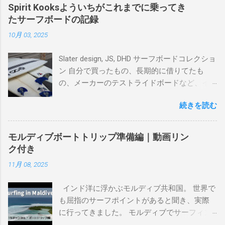
Spirit Kooksよういちがこれまでに乗ってき
たサーフボードの記録
10月 03, 2025
Slater design, JS, DHD サーフボードコレクショ
ン 自分で買ったもの、長期的に借りてたも
の、メーカーのテストライドボードなど、イ
ンプレを書けるほど真剣に乗ってきたボード
続きを読む
を書き残しているページです。 記録と残して
るので、過去のボードたちはもうすでに人に
譲って、手元に無いのがほとんどだけど。 色
モルディブボートトリップ準備編｜動画リン
んなサーフボードに乗って、サーフィンの世
ク付き
界にどっぷり浸かりたいですね。 追記 一番
11月 08, 2025
上から最も古いボードで最新ボードは一番最
後になります。 ホーム バーレーヘッズ、マ
インド洋に浮かぶモルディブ共和国。 世界で
ーメイドビーチ 最もロングライドしてきたポ
も屈指のサーフポイントがあると聞き、実際
イント スナッパー、レインボーベイ、グリ
に行ってきました。 モルディブでサーフィン
ーンマウント、クーリービーチ、キラ、レノ
を楽しむ方法は大きく2つ。ひとつは、島のホ