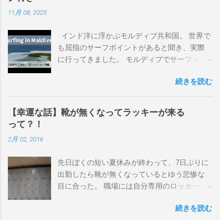
界にどっぷり浸かりたいですね。 追記 一番
11月 08, 2025
上から最も古いボードで最新ボードは一番最
後になります。 ホーム バーレーヘッズ、マ
インド洋に浮かぶモルディブ共和国。 世界で
ーメイドビーチ 最もロングライドしてきたポ
も屈指のサーフポイントがあると聞き、実際
イント スナッパー、レインボーベイ、グリ
に行ってきました。 モルディブでサーフィン
ーンマウント、クーリービーチ、キラ、レノ
を楽しむ方法は大きく2つ。ひとつは、島のホ
ックスヘッド、グラニット チューブライドを
続きを読む
テルやリゾートに滞在して目の前のブレイク
狙っているポイント バーレー、キラ、レイ
を独占するスタイル。もうひとつが、複数の
ンボーベイ、クーリービーチ 絶対に入りたい
ポイントを巡る「ボートトリップ」です。 今
ポイント ベルズビーチ、グレートオーシャ
【幸運な話】靴が無くなってラッキーが来る
回はそのボートトリップで、時間と空間の贅
ンロードの崖下、メンタワイ、 身長 170cm
って？！
沢を存分に味わってきました。 まずは動画を
体重 66kg（2018年まで）69.5kg (2020年）
2月 02, 2016
ご覧ください。 日本からモルディブまでのア
68.5㎏（2023年）68.5kg （2025年） スタンス
クセス 今回のサーフトリップは、サーフィン
ナチュラル DHD DX-1
先日ぼくの短い夏休みが終わって、7日ぶりに
系YouTubeチャンネル「よういちチャンネル
5'10"×18'3/8×2'3/16 Glassing Team 4×4
出勤したら靴が無くなっているとゆう悲惨な
Spirit Kooks」と、国内外のサーフトリップ専
Extra Toe patch FCS Dacy 6'0 Nick Maz 5'5"×
目に合った。 職場には自分専用のロッカーが
門旅行会社「Geekoutトラベル」さんとのコラ
18'7/8"×2'5/18 FCS 375mm 295mm Firewire
あって、着替えや予備の包丁などをしまい込
ボ企画として開催されました。ここでは、実
Slater design OMNI 5' 3"×18'5/8"×2'1/4" Round
続きを読む
んでいるのだが、仕事中に履いているシェフ
際に行ったアクセス方法やスケジュールをま
tail24.9L Firewire Tomo surfboard EVO 5′